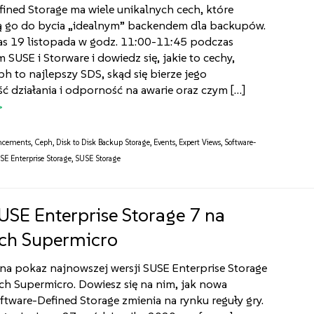
ined Storage ma wiele unikalnych cech, które
ą go do bycia „idealnym” backendem dla backupów.
as 19 listopada w godz. 11:00-11:45 podczas
 SUSE i Storware i dowiedz się, jakie to cechy,
h to najlepszy SDS, skąd się bierze jego
 działania i odporność na awarie oraz czym […]
ncements
,
Ceph
,
Disk to Disk Backup Storage
,
Events
,
Expert Views
,
Software-
SE Enterprise Storage
,
SUSE Storage
USE Enterprise Storage 7 na
ch Supermicro
na pokaz najnowszej wersji SUSE Enterprise Storage
ch Supermicro. Dowiesz się na nim, jak nowa
ftware-Defined Storage zmienia na rynku reguły gry.