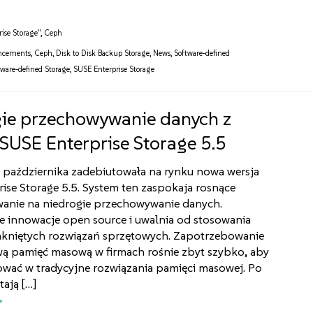
ise Storage"
,
Ceph
ncements
,
Ceph
,
Disk to Disk Backup Storage
,
News
,
Software-defined
tware-defined Storage
,
SUSE Enterprise Storage
ie przechowywanie danych z
USE Enterprise Storage 5.5
 października zadebiutowała na rynku nowa wersja
ise Storage 5.5. System ten zaspokaja rosnące
anie na niedrogie przechowywanie danych.
e innowacje open source i uwalnia od stosowania
mkniętych rozwiązań sprzętowych. Zapotrzebowanie
ą pamięć masową w firmach rośnie zbyt szybko, aby
ować w tradycyjne rozwiązania pamięci masowej. Po
tają […]