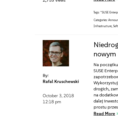
Tags:
"SUSE Enterpr
Categories:
Annou
Infrastructure
,
Sof
Niedrog
nowym S
Na początku
SUSE Enterpr
By:
zapotrzebow
Rafal Kruschewski
Wykorzystuj
drogich, za
na dodatkow
October 3, 2018
dalej inwest
12:18 pm
prostu przes
Read More