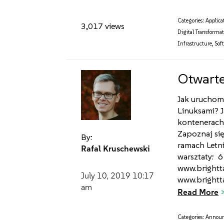
Categories:
Applica
3,017 views
Digital Transforma
Infrastructure
,
Sof
Otwarte
Jak uruchom
Linuksami? J
kontenerach
Zapoznaj si
By:
ramach Letni
Rafal Kruschewski
warsztaty: 6
www.brightt
July 10, 2019
10:17
www.brightta
am
Read More
Categories:
Annou