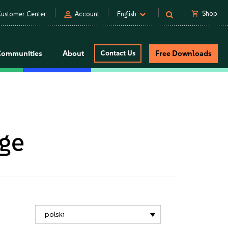
person
shopping_cart
Shop
ustomer Center
Account
English
Communities
About
Contact Us
Free Downloads
age
polski