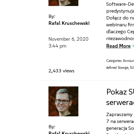
Software-Def
predystynuj
By:
Dołącz do n
Rafal Kruschewski
webinaru firm
dlaczego Cep
niezawodność
November 6, 2020
Read More
3:44 pm
Categories:
Annou
defined Storage
,
SU
2,433 views
Pokaz S
serwera
Zapraszamy 
7 na serwera
By:
generacja So
Rafal Kruschewski