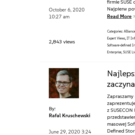
firmie SUSE 
Najpierw po
October 6, 2020
Read More
10:27 am
Categories:
Allianc
Expert Views
,
IT In
2,843 views
Software-defined I
Enterprise
,
SUSE Lin
Najleps
zaczyna
Zapraszamy 
zaprezentuje
By:
z SUSECON D
Rafal Kruschewski
przedstawien
masowej Sof
Defined Stor
June 29, 2020
3:24