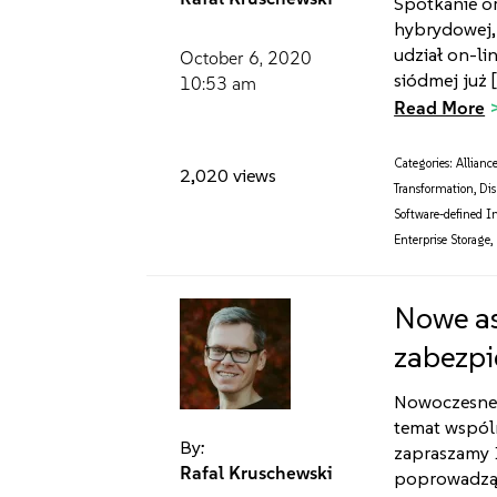
Spotkanie o
hybrydowej,
udział on-l
October 6, 2020
siódmej już 
10:53 am
Read More
Categories:
Allianc
2,020 views
Transformation
,
Dis
Software-defined I
Enterprise Storage
,
Nowe as
zabezpi
Nowoczesne r
temat wspóln
By:
zapraszamy 
Rafal Kruschewski
poprowadzą w