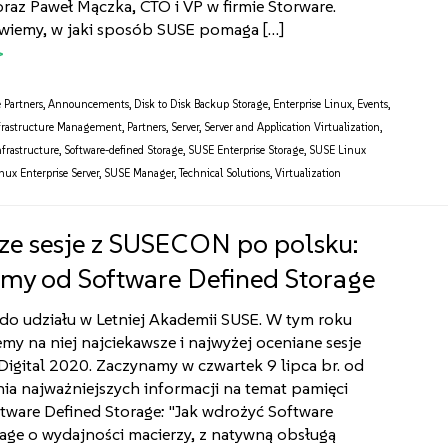
oraz Paweł Mączka, CTO i VP w firmie Storware.
wiemy, w jaki sposób SUSE pomaga […]
e Partners
,
Announcements
,
Disk to Disk Backup Storage
,
Enterprise Linux
,
Events
,
frastructure Management
,
Partners
,
Server
,
Server and Application Virtualization
,
nfrastructure
,
Software-defined Storage
,
SUSE Enterprise Storage
,
SUSE Linux
ux Enterprise Server
,
SUSE Manager
,
Technical Solutions
,
Virtualization
ze sesje z SUSECON po polsku:
my od Software Defined Storage
do udziału w Letniej Akademii SUSE. W tym roku
my na niej najciekawsze i najwyżej oceniane sesje
igital 2020. Zaczynamy w czwartek 9 lipca br. od
ia najważniejszych informacji na temat pamięci
tware Defined Storage: "Jak wdrożyć Software
age o wydajności macierzy, z natywną obsługą