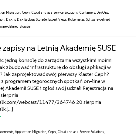
tion Migration
,
Ceph
,
Cloud and as a Service Solutions
,
Containers
,
DevOps
,
tion
,
Disk to Disk Backup Storage
,
Expert Views
,
Kubernetes
,
Software-defined
tware-defined Storage
 zapisy na Letnią Akademię SUSE
ić jedną konsolę do zarządzania wszystkimi moimi
ak zbudować infrastrukturę do obsługi aplikacji w
? Jak zaprojektować swój pierwszy klaster Ceph?
ę z programem tegorocznych spotkań on-line w
ej Akademii SUSE i zgłoś swój udział! Rejestracja na
 sierpnia
alk.com/webcast/11477/364746 20 sierpnia
lk.[…]
ncements
,
Application Migration
,
Ceph
,
Cloud and as a Service Solutions
,