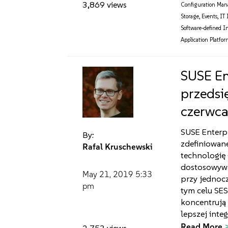
3,869 views
Configuration Ma
Storage
,
Events
,
IT
Software-defined I
Application Platfo
SUSE En
przedsi
czerwca
SUSE Enterp
By:
zdefiniowan
Rafal Kruschewski
technologię
dostosowywa
May 21, 2019
5:33
przy jednoc
pm
tym celu SES
koncentrują 
lepszej integ
Read More
2,753 views