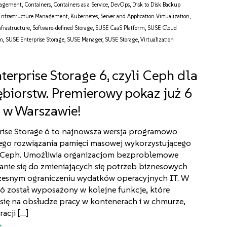
nagement
,
Containers
,
Containers as a Service
,
DevOps
,
Disk to Disk Backup
 Infrastructure Management
,
Kubernetes
,
Server and Application Virtualization
,
nfrastructure
,
Software-defined Storage
,
SUSE CaaS Platform
,
SUSE Cloud
rm
,
SUSE Enterprise Storage
,
SUSE Manager
,
SUSE Storage
,
Virtualization
terprise Storage 6, czyli Ceph dla
ębiorstw. Premierowy pokaz już 6
 w Warszawie!
rise Storage 6 to najnowsza wersja programowo
ego rozwiązania pamięci masowej wykorzystującego
 Ceph. Umożliwia organizacjom bezproblemowe
nie się do zmieniających się potrzeb biznesowych
zesnym ograniczeniu wydatków operacyjnych IT. W
6 został wyposażony w kolejne funkcje, które
się na obsłudze pracy w kontenerach i w chmurze,
racji […]