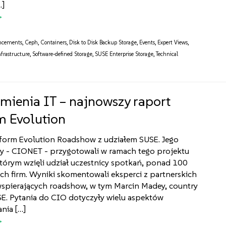
…]
ncements
,
Ceph
,
Containers
,
Disk to Disk Backup Storage
,
Events
,
Expert Views
,
nfrastructure
,
Software-defined Storage
,
SUSE Enterprise Storage
,
Technical
 zmienia IT – najnowszy raport
m Evolution
tform Evolution Roadshow z udziałem SUSE. Jego
zy - CIONET - przygotowali w ramach tego projektu
tórym wzięli udział uczestnicy spotkań, ponad 100
ch firm. Wyniki skomentowali eksperci z partnerskich
wspierających roadshow, w tym Marcin Madey, country
E. Pytania do CIO dotyczyły wielu aspektów
nia […]