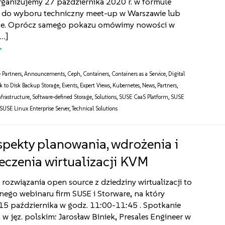
rganizujemy 27 października 2020 r. w formule
 do wyboru techniczny meet-up w Warszawie lub
ine. Oprócz samego pokazu omówimy nowości w
[…]
e Partners
,
Announcements
,
Ceph
,
Containers
,
Containers as a Service
,
Digital
k to Disk Backup Storage
,
Events
,
Expert Views
,
Kubernetes
,
News
,
Partners
,
nfrastructure
,
Software-defined Storage
,
Solutions
,
SUSE CaaS Platform
,
SUSE
SUSE Linux Enterprise Server
,
Technical Solutions
pekty planowania, wdrożenia i
eczenia wirtualizacji KVM
ozwiązania open source z dziedziny wirtualizacji to
ego webinaru firm SUSE i Storware, na który
15 października w godz. 11:00-11:45 . Spotkanie
 jęz. polskim: Jarosław Biniek, Presales Engineer w