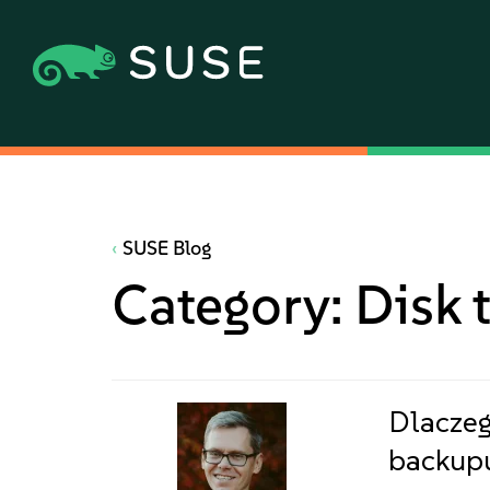
SUSE Blog
Category:
Disk 
Dlaczeg
backupu