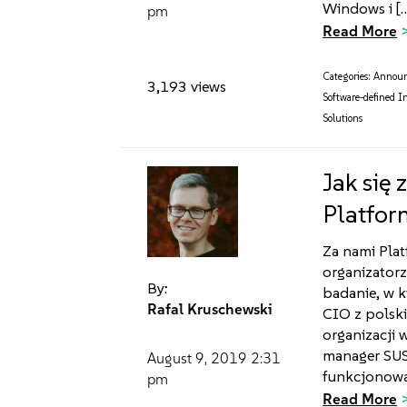
Windows i [
pm
Read More
Categories:
Annou
3,193 views
Software-defined I
Solutions
Jak się
Platfor
Za nami Pla
organizator
By:
badanie, w k
Rafal Kruschewski
CIO z polski
organizacji 
manager SUS
August 9, 2019
2:31
funkcjonowa
pm
Read More