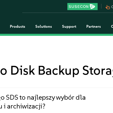
pan_tool_alt
C
Products
Solutions
Support
Partners
to Disk Backup Stor
o SDS to najlepszy wybór dla
 i archiwizacji?