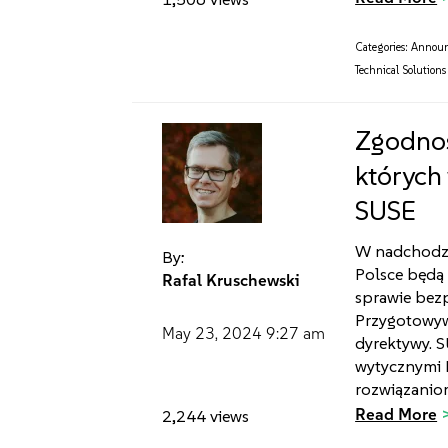
Categories:
Annou
Technical Solutions
Zgodnoś
których
SUSE
W nadchodząc
By:
Polsce będą
Rafal Kruschewski
sprawie bezp
Przygotowyw
May 23, 2024
9:27 am
dyrektywy. 
wytycznymi 
rozwiązanio
Read More
2,244 views