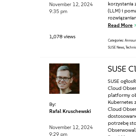
korzystania
November 12, 2024
(LLM) i pom
9:35 pm
rozwiązaniam
Read More
1,078 views
Categories:
Annou
SUSE News
,
Technic
SUSE Cl
SUSE ogłosi
Cloud Observ
platformy ob
Kubernetes 
By:
Cloud Obser
Rafal Kruschewski
dostosowane
potrzebę st
November 12, 2024
Obserwowaln
9:29 pm