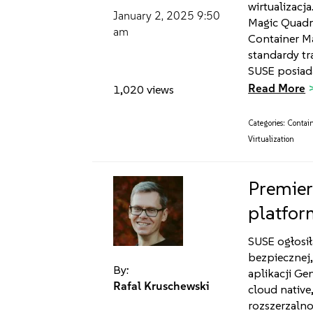
wirtualizacj
January 2, 2025
9:50
Magic Quadr
am
Container M
standardy tr
SUSE posiada
Read More
1,020 views
Categories:
Contain
Virtualization
Premier
platfor
SUSE ogłosi
bezpiecznej,
By:
aplikacji Ge
Rafal Kruschewski
cloud nativ
rozszerzaln