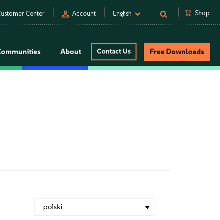
person
shopping_cart
Shop
ustomer Center
Account
English
Communities
About
Contact Us
Free Downloads
polski