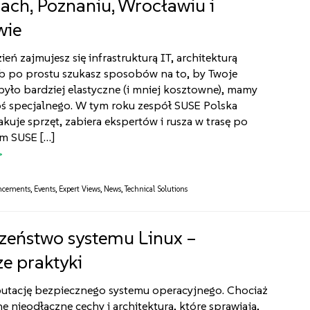
ach, Poznaniu, Wrocławiu i
wie
zień zajmujesz się infrastrukturą IT, architekturą
b po prostu szukasz sposobów na to, by Twoje
yło bardziej elastyczne (i mniej kosztowne), mamy
oś specjalnego. W tym roku zespół SUSE Polska
uje sprzęt, zabiera ekspertów i rusza w trasę po
em SUSE […]
ncements
,
Events
,
Expert Views
,
News
,
Technical Solutions
zeństwo systemu Linux –
ze praktyki
putację bezpiecznego systemu operacyjnego. Chociaż
ne nieodłączne cechy i architektura, które sprawiają,