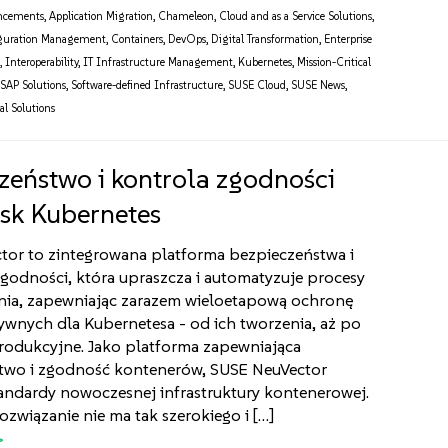
ncements
,
Application Migration
,
Chameleon
,
Cloud and as a Service Solutions
,
guration Management
,
Containers
,
DevOps
,
Digital Transformation
,
Enterprise
s
,
Interoperability
,
IT Infrastructure Management
,
Kubernetes
,
Mission-Critical
,
SAP Solutions
,
Software-defined Infrastructure
,
SUSE Cloud
,
SUSE News
,
al Solutions
zeństwo i kontrola zgodności
sk Kubernetes
tor to zintegrowana platforma bezpieczeństwa i
godności, która upraszcza i automatyzuje procesy
nia, zapewniając zarazem wieloetapową ochronę
tywnych dla Kubernetesa - od ich tworzenia, aż po
rodukcyjne. Jako platforma zapewniająca
two i zgodność kontenerów, SUSE NeuVector
andardy nowoczesnej infrastruktury kontenerowej.
ozwiązanie nie ma tak szerokiego i […]