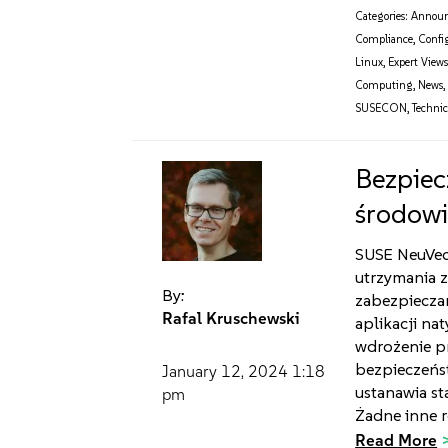
Categories:
Annou
Compliance
,
Confi
Linux
,
Expert View
Computing
,
News
SUSECON
,
Technic
Bezpiec
środowi
SUSE NeuVec
utrzymania z
By:
zabezpiecza
Rafal Kruschewski
aplikacji na
wdrożenie p
bezpieczeńs
January 12, 2024
1:18
ustanawia st
pm
Żadne inne r
Read More