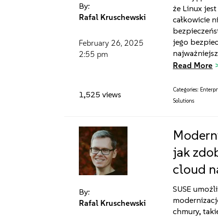
By:
że Linux jes
Rafal Kruschewski
całkowicie n
bezpieczeńst
jego bezpiec
February 26, 2025
najważniejsz
2:55 pm
Read More
Categories:
Enterpr
1,525 views
Solutions
Moderni
jak zdo
cloud n
SUSE umożli
By:
modernizację
Rafal Kruschewski
chmury, taki