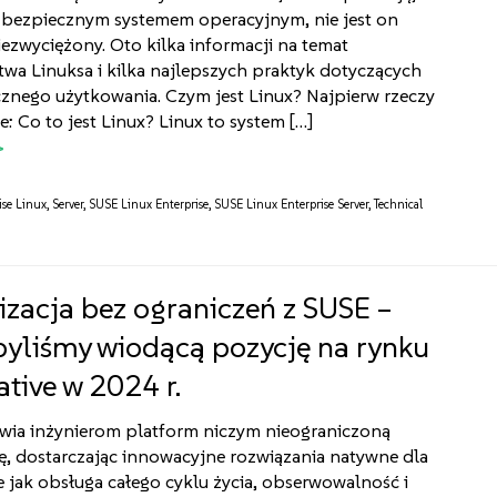
t bezpiecznym systemem operacyjnym, nie jest on
iezwyciężony. Oto kilka informacji na temat
wa Linuksa i kilka najlepszych praktyk dotyczących
znego użytkowania. Czym jest Linux? Najpierw rzeczy
e: Co to jest Linux? Linux to system […]
ise Linux
,
Server
,
SUSE Linux Enterprise
,
SUSE Linux Enterprise Server
,
Technical
zacja bez ograniczeń z SUSE –
byliśmy wiodącą pozycję na rynku
ative w 2024 r.
wia inżynierom platform niczym nieograniczoną
, dostarczając innowacyjne rozwiązania natywne dla
e jak obsługa całego cyklu życia, obserwowalność i