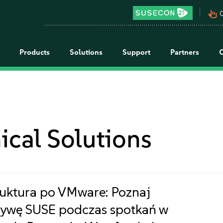
pan_tool_alt
C
Products
Solutions
Support
Partners
ical Solutions
ruktura po VMware: Poznaj
tywę SUSE podczas spotkań w