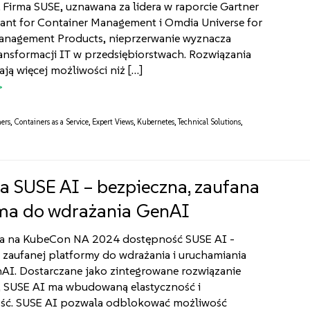
a. Firma SUSE, uznawana za lidera w raporcie Gartner
ant for Container Management i Omdia Universe for
anagement Products, nieprzerwanie wyznacza
ansformacji IT w przedsiębiorstwach. Rozwiązania
ją więcej możliwości niż […]
ers
,
Containers as a Service
,
Expert Views
,
Kubernetes
,
Technical Solutions
,
a SUSE AI – bezpieczna, zaufana
ma do wdrażania GenAI
ła na KubeCon NA 2024 dostępność SUSE AI -
 zaufanej platformy do wdrażania i uruchamiania
nAI. Dostarczane jako zintegrowane rozwiązanie
e, SUSE AI ma wbudowaną elastyczność i
ość. SUSE AI pozwala odblokować możliwość