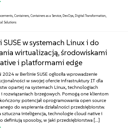
ncements
,
Containers
,
Containers as a Service
,
DevOps
,
Digital Transformation
,
al Solutions
 SUSE w systemach Linux i do
ania wirtualizacją, środowiskami
ative i platformami edge
2024 w Berlinie SUSE ogłosiła wprowadzenie
jonalności w swojej ofercie infrastruktury IT dla
stw opartej na systemach Linux, technologiach
e i rozwiązaniach brzegowych. Pomogą one klientom
skończony potencjał oprogramowania open source
nego do wspierania działalności przedsiębiorstw.
sztuczna inteligencja, technologie cloud native i
 definiują sposoby, w jaki przedsiębiorstwa […]