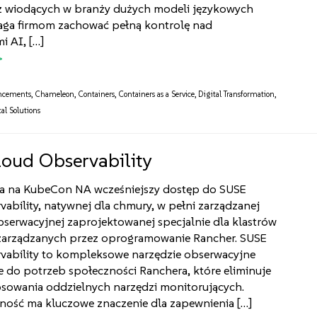
 z wiodących w branży dużych modeli językowych
aga firmom zachować pełną kontrolę nad
i AI, […]
ncements
,
Chameleon
,
Containers
,
Containers as a Service
,
Digital Transformation
,
al Solutions
oud Observability
ła na KubeCon NA wcześniejszy dostęp do SUSE
ability, natywnej dla chmury, w pełni zarządzanej
serwacyjnej zaprojektowanej specjalnie dla klastrów
zarządzanych przez oprogramowanie Rancher. SUSE
vability to kompleksowe narzędzie obserwacyjne
 do potrzeb społeczności Ranchera, które eliminuje
osowania oddzielnych narzędzi monitorujących.
ość ma kluczowe znaczenie dla zapewnienia […]