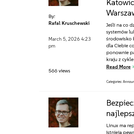
Katowic
Warsza
By:
Rafal Kruschewski
Jeśli na co d
systemów lu
środowisko b
March 5, 2026
4:23
dla Ciebie c
pm
ponownie pak
kraju z cykl
Read More
566 views
Categories:
Annou
Bezpiec
najleps
Linux ma re
istnieją pew