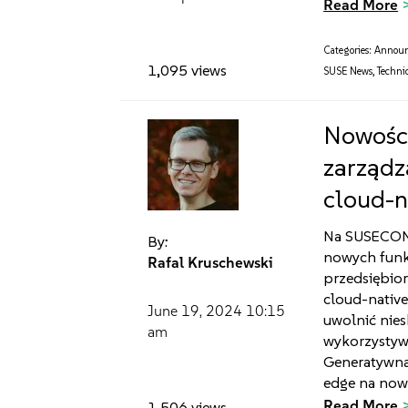
Read More
Categories:
Annou
1,095 views
SUSE News
,
Technic
Nowości
zarządz
cloud-n
Na SUSECON 
By:
nowych funkc
Rafal Kruschewski
przedsiębior
cloud-nativ
June 19, 2024
10:15
uwolnić nie
am
wykorzystywa
Generatywna 
edge na nowo
Read More
1,506 views