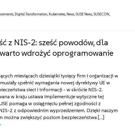
ncements
,
Digital Transformation
,
Kubernetes
,
News
,
SUSE News
,
SUSECON
,
ć z NIS-2: sześć powodów, dla
 warto wdrożyć oprogramowanie
ych miesiącach dziesiątki tysięcy firm i organizacji w
 musiały spełnić wymagania nowej dyrektywy UE w
ieczeństwa sieci i informacji - w skrócie NIS-2.
ana w kraju ustawa implementuje wytyczne tej
SUSE pomaga w osiągnięciu pełnej zgodności z
NIS-2 z odpowiednim wyprzedzeniem. Dzięki naszym
m można zwiększyć poziom bezpieczeństwa […]