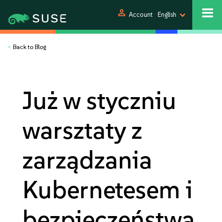
person
Account
English
<
Back to Blog
Już w styczniu
warsztaty z
zarządzania
Kubernetesem i
bezpieczeństwa