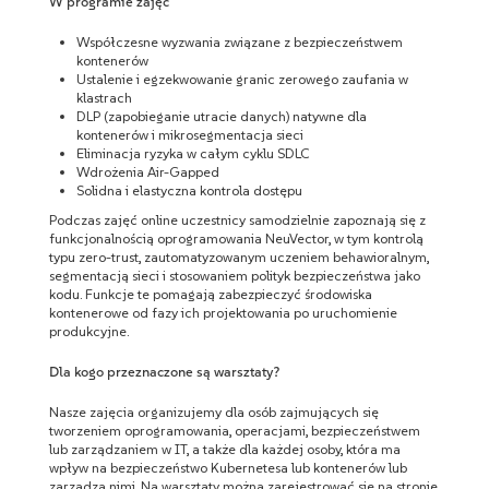
W programie zajęć
Współczesne wyzwania związane z bezpieczeństwem
kontenerów
Ustalenie i egzekwowanie granic zerowego zaufania w
klastrach
DLP (zapobieganie utracie danych) natywne dla
kontenerów i mikrosegmentacja sieci
Eliminacja ryzyka w całym cyklu SDLC
Wdrożenia Air-Gapped
Solidna i elastyczna kontrola dostępu
Podczas zajęć online uczestnicy samodzielnie zapoznają się z
funkcjonalnością oprogramowania NeuVector, w tym kontrolą
typu zero-trust, zautomatyzowanym uczeniem behawioralnym,
segmentacją sieci i stosowaniem polityk bezpieczeństwa jako
kodu. Funkcje te pomagają zabezpieczyć środowiska
kontenerowe od fazy ich projektowania po uruchomienie
produkcyjne.
Dla kogo przeznaczone są warsztaty?
Nasze zajęcia organizujemy dla osób zajmujących się
tworzeniem oprogramowania, operacjami, bezpieczeństwem
lub zarządzaniem w IT, a także dla każdej osoby, która ma
wpływ na bezpieczeństwo Kubernetesa lub kontenerów lub
zarządza nimi. Na warsztaty można zarejestrować się na stronie