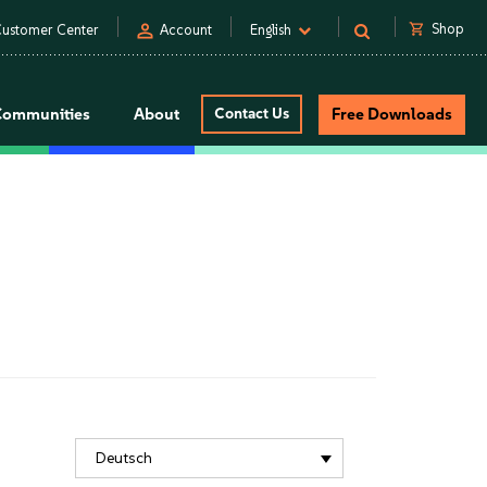
person
shopping_cart
Shop
ustomer Center
Account
English
Communities
About
Contact Us
Free Downloads
Deutsch