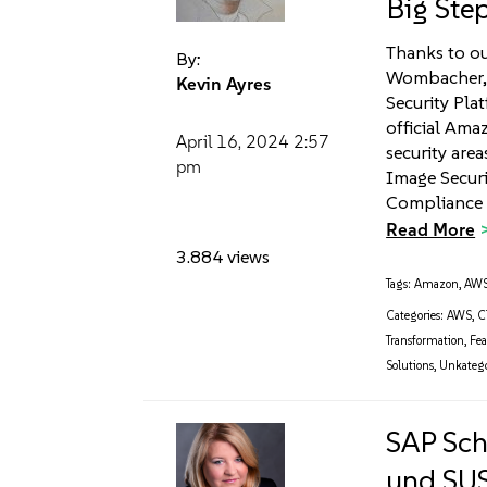
Big Step
Thanks to o
By:
Wombacher, w
Kevin Ayres
Security Pla
official Ama
April 16, 2024
2:57
security are
pm
Image Securi
Compliance 
Read More
3.884 views
Tags:
Amazon
,
AW
Categories:
AWS
,
C
Transformation
,
Fe
Solutions
,
Unkatego
SAP Sc
und SUS