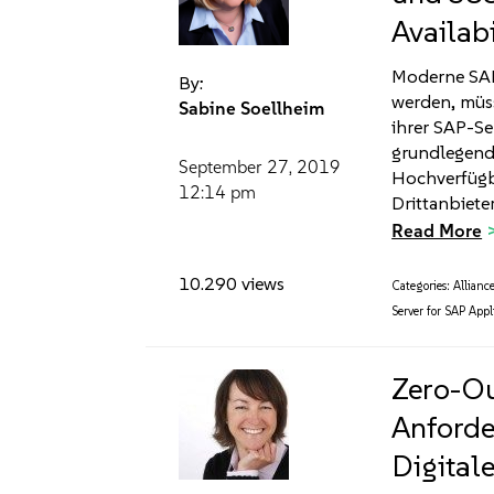
Availabi
Moderne SAP
By:
werden, müss
Sabine Soellheim
ihrer SAP-Ser
grundlegend
September 27, 2019
Hochverfügba
12:14 pm
Drittanbieter
Read More
10.290 views
Categories:
Allianc
Server for SAP Appl
Zero-Ou
Anforde
Digital