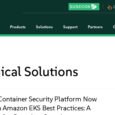
pan_tool_alt
C
Products
Solutions
Support
Partners
ical Solutions
Container Security Platform Now
in Amazon EKS Best Practices: A