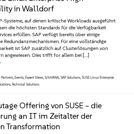
lity in Walldorf
-Systeme, auf denen kritische Workloads ausgeführt
en die höchsten Standards für die Verfügbarkeit
vices erfüllen. SAP verfügt bereits über einige
e Redundanzmechanismen. Für eine vollständige
rkeit ist SAP zusätzlich auf Clusterlösungen von
n angewiesen. Dies trifft for allem bei […]
e Partners
,
Events
,
Expert Views
,
S/4HANA
,
SAP Solutions
,
SUSE Linux Enterprise
ications
,
Technical Solutions
tage Offering von SUSE – die
rung an IT im Zeitalter der
en Transformation