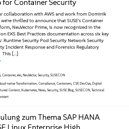
 for Container Security
ur collaboration with AWS and work from Dominik
e're thrilled to announce that SUSE's Container
tform, NeuVector Prime, is now recognized in the
zon EKS Best Practices documentation across six key
as: Runtime Security Pod Security Network Security
ty Incident Response and Forensics Regulatory
This […]
S
,
Container
,
eks
,
NeuVector
,
Security
,
SUSECON
loud-native Transformation
,
Compliance
,
Containers
,
CSP
,
DevOps
,
Digital
atured Content
,
Kubernetes
,
News
,
Security
,
SUSE Blog
,
SUSECON
,
Technical
risiert
hulung zum Thema SAP HANA
E Linux Enterprise High