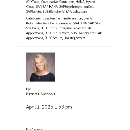
AI
,
Cloud
,
cloud native
,
Containers
,
HANA
,
Hybrid
Cloud
,
SAP
,
SAP HANA
,
SAPEdgeIntegrationCell
,
SAPTechEd
,
SUSERancherforSAPapplications
Categories:
Cloud-native Transformation
,
Events
,
Kubernetes
,
Rancher Kubernetes
,
S/4HANA
,
SAP
,
SAP
Solutions
,
SUSE Linux Enterprise Server for SAP
Applications
,
SUSE Linux Micro
,
SUSE Rancher for SAP
Applications
,
SUSE Secure
,
Unkategorisiert
By:
Patricia Buchholz
April 1, 2025
1:53 pm
857 views