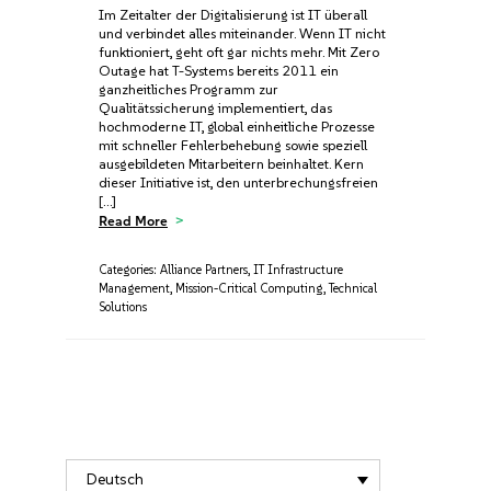
Im Zeitalter der Digitalisierung ist IT überall
und verbindet alles miteinander. Wenn IT nicht
funktioniert, geht oft gar nichts mehr. Mit Zero
Outage hat T-Systems bereits 2011 ein
ganzheitliches Programm zur
Qualitätssicherung implementiert, das
hochmoderne IT, global einheitliche Prozesse
mit schneller Fehlerbehebung sowie speziell
ausgebildeten Mitarbeitern beinhaltet. Kern
dieser Initiative ist, den unterbrechungsfreien
[…]
Read More
Categories:
Alliance Partners
,
IT Infrastructure
Management
,
Mission-Critical Computing
,
Technical
Solutions
Deutsch