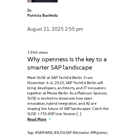
By:
Patricia Buchholz
August 21, 2025
2:55 pm
1.940 views
Why openness is the key to a
smarter SAP landscape
Meet SUSE at SAP TechEd Berlin From
November 4–6, 2025, SAP TechEd Berlin will
bring developers, architects, and IT innovators
together at Messe Berlin. As a Platinum Sponsor,
SUSE is excited to showcase how open
innovation, hybrid integration, and AI are
shaping the future of SAP landscapes. Catch the
SUSE + FIS-ASP Live Session […]
Read More
Tags:
#SAPHANA
,
#SLES4SAP #Activation #Migration
,