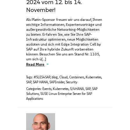
2024 vom 12. bis 14.
November!
Als Platin-Sponsor freuen wir uns darauf, Ihnen
wichtige Informationen, Expertenvorträge und
außergewöhnliche Networking-Möglichkeiten
zu bieten. Erfahren Sie, wie Sie Ihre SAP-
Infrastruktur optimieren, neue Möglichkeiten
ausloten und sich mit Edge Integration Cell by
SAP auf Ihre hybride Zukunft vorbereiten
können. Besuchen Sie uns am Stand Nr. 1105,
um sich ü[…]
Read More
Tags:
#SLES4SAP
,
blog
,
Cloud
,
Containers
,
Kubernetes
,
SAP
,
SAP HANA
,
SAPInsider
,
Security
Categories:
Events
,
Kubernetes
,
S/4HANA
,
SAP
,
SAP
Solutions
,
SUSE Linux Enterprise Server for SAP
Applications