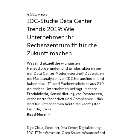
4.581 views
IDC-Studie Data Center
Trends 2019: Wie
Unternehmen ihr
Rechenzentrum fit für die
Zukunft machen
Was sind aktuell die wichtigsten
Herausforderungen und Erfolgsfaktoren bei
der Data Center-Modernisierung? Das wollten
die Marktanalysten von IDC herausfinden und
haben dazu IT- und Fachentscheider aus 210
deutschen Unternehmen befragt. Höhere
Produktivität, Konsolidierung von Ressourcen,
verbesserte Sicherheit und Compliance – das
sind für Unternehmen heute die wichtigsten
Gründe, um in […]
Read More
Tags:
Cloud
,
Container
,
Data Center
,
Digitalisierung
,
IDC
,
IT Transformation
,
Open Source
,
software defined