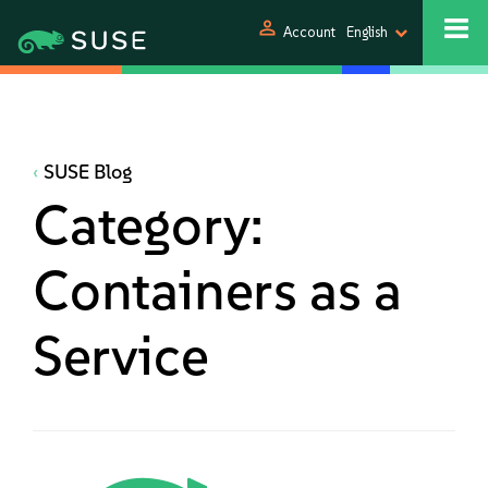
person
Account
English
SUSE Blog
Category:
Containers as a
Service