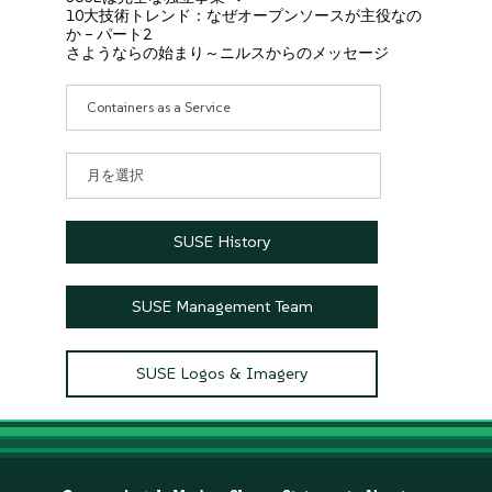
10大技術トレンド：なぜオープンソースが主役なの
か – パート2
さようならの始まり～ニルスからのメッセージ
カ
テ
ゴ
リ
ア
ー
ー
カ
イ
SUSE History
ブ
SUSE Management Team
SUSE Logos & Imagery