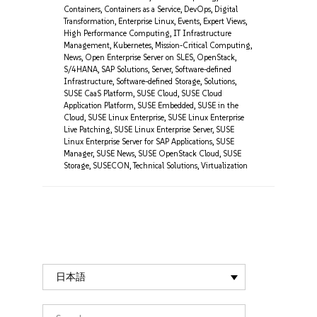
Containers
,
Containers as a Service
,
DevOps
,
Digital
Transformation
,
Enterprise Linux
,
Events
,
Expert Views
,
High Performance Computing
,
IT Infrastructure
Management
,
Kubernetes
,
Mission-Critical Computing
,
News
,
Open Enterprise Server on SLES
,
OpenStack
,
S/4HANA
,
SAP Solutions
,
Server
,
Software-defined
Infrastructure
,
Software-defined Storage
,
Solutions
,
SUSE CaaS Platform
,
SUSE Cloud
,
SUSE Cloud
Application Platform
,
SUSE Embedded
,
SUSE in the
Cloud
,
SUSE Linux Enterprise
,
SUSE Linux Enterprise
Live Patching
,
SUSE Linux Enterprise Server
,
SUSE
Linux Enterprise Server for SAP Applications
,
SUSE
Manager
,
SUSE News
,
SUSE OpenStack Cloud
,
SUSE
Storage
,
SUSECON
,
Technical Solutions
,
Virtualization
日本語