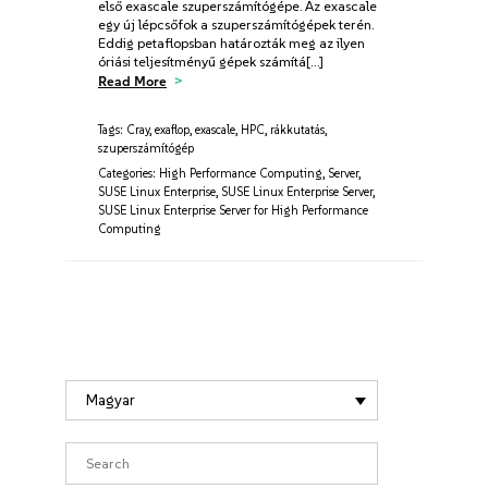
első exascale szuperszámítógépe. Az exascale
egy új lépcsőfok a szuperszámítógépek terén.
Eddig petaflopsban határozták meg az ilyen
óriási teljesítményű gépek számítá[…]
Read More
Tags:
Cray
,
exaflop
,
exascale
,
HPC
,
rákkutatás
,
szuperszámítógép
Categories:
High Performance Computing
,
Server
,
SUSE Linux Enterprise
,
SUSE Linux Enterprise Server
,
SUSE Linux Enterprise Server for High Performance
Computing
Magyar