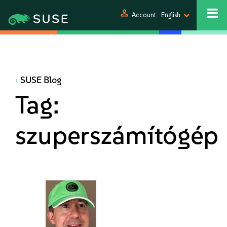
person
Account
English
SUSE Blog
Tag:
szuperszámítógép