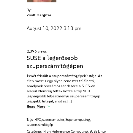
By:
Zsolt Hargitai
August 10, 2022
3:13 pm
2,396 views
SUSE a legerősebb
szuperszámítógépen
Ismét frissült a szuperszámítógépek listája. Az
élen most is egy olyan rendszer található,
amelynek operációs rendszere a SLES-en
alapul. Nemrég tették közzé a top 500
legnagyobb teljesítményű szuperszámítógép
legújabb listáját, ahol az […]
Read More
Tags:
HPC
,
supercomputer
,
Supercomputing
,
szuperszámítógép
Categories:
High Performance Computing
,
SUSE Linux