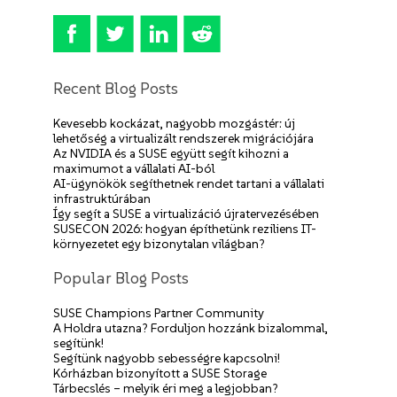
Recent Blog Posts
Kevesebb kockázat, nagyobb mozgástér: új
lehetőség a virtualizált rendszerek migrációjára
Az NVIDIA és a SUSE együtt segít kihozni a
maximumot a vállalati AI-ból
AI-ügynökök segíthetnek rendet tartani a vállalati
infrastruktúrában
Így segít a SUSE a virtualizáció újratervezésében
SUSECON 2026: hogyan építhetünk reziliens IT-
környezetet egy bizonytalan világban?
Popular Blog Posts
SUSE Champions Partner Community
A Holdra utazna? Forduljon hozzánk bizalommal,
segítünk!
Segítünk nagyobb sebességre kapcsolni!
Kórházban bizonyított a SUSE Storage
Tárbecslés – melyik éri meg a legjobban?