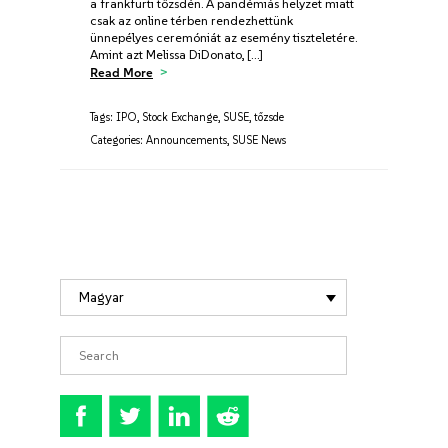
a frankfurti tőzsdén. A pandémiás helyzet miatt
csak az online térben rendezhettünk
ünnepélyes ceremóniát az esemény tiszteletére.
Amint azt Melissa DiDonato, […]
Read More
Tags:
IPO
,
Stock Exchange
,
SUSE
,
tőzsde
Categories:
Announcements
,
SUSE News
Magyar