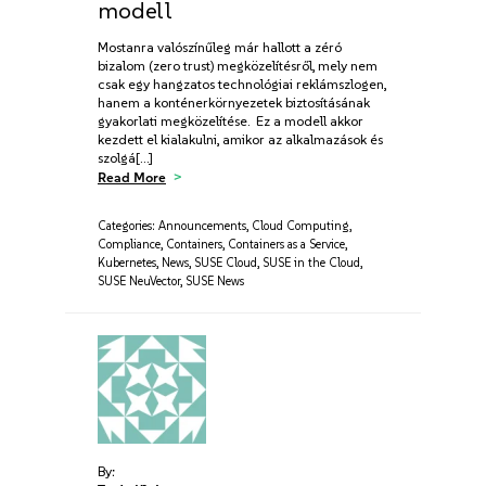
modell
Mostanra valószínűleg már hallott a zéró
bizalom (zero trust) megközelítésről, mely nem
csak egy hangzatos technológiai reklámszlogen,
hanem a konténerkörnyezetek biztosításának
gyakorlati megközelítése. Ez a modell akkor
kezdett el kialakulni, amikor az alkalmazások és
szolgá[…]
Read More
Categories:
Announcements
,
Cloud Computing
,
Compliance
,
Containers
,
Containers as a Service
,
Kubernetes
,
News
,
SUSE Cloud
,
SUSE in the Cloud
,
SUSE NeuVector
,
SUSE News
By: