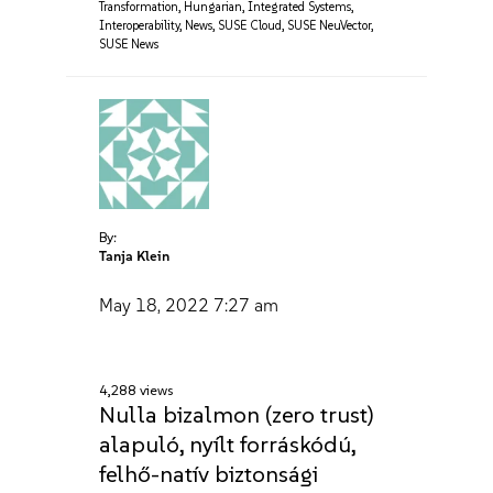
Transformation
,
Hungarian
,
Integrated Systems
,
Interoperability
,
News
,
SUSE Cloud
,
SUSE NeuVector
,
SUSE News
By:
Tanja Klein
May 18, 2022
7:27 am
4,288 views
Nulla bizalmon (zero trust)
alapuló, nyílt forráskódú,
felhő-natív biztonsági