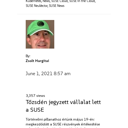
Kubernetes
,
News
,
SUSE Cloud
,
SUSE in the Cloud
,
SUSE NeuVector
,
SUSE News
By:
Zsolt Hargitai
June 1, 2021
8:57 am
3,357 views
Tőzsdén jegyzett vállalat lett
a SUSE
Történelmi pillanathoz értünk május 19-én:
megkezdődött a SUSE részvények értékesítése