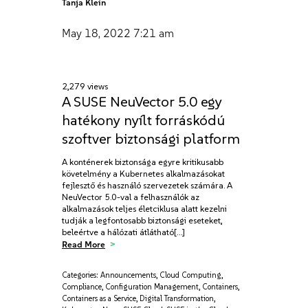
Tanja Klein
May 18, 2022
7:21 am
2,279 views
A SUSE NeuVector 5.0 egy
hatékony nyílt forráskódú
szoftver biztonsági platform
A konténerek biztonsága egyre kritikusabb
követelmény a Kubernetes alkalmazásokat
fejlesztő és használó szervezetek számára. A
NeuVector 5.0-val a felhasználók az
alkalmazások teljes életciklusa alatt kezelni
tudják a legfontosabb biztonsági eseteket,
beleértve a hálózati átlátható[…]
Read More
Categories:
Announcements
,
Cloud Computing
,
Compliance
,
Configuration Management
,
Containers
,
Containers as a Service
,
Digital Transformation
,