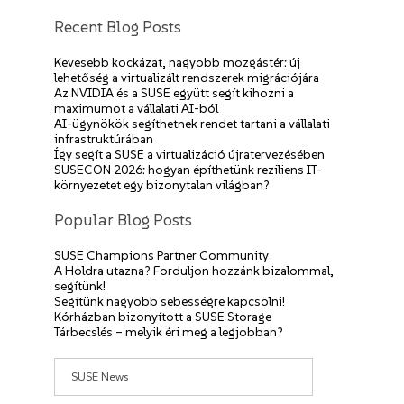
Recent Blog Posts
Kevesebb kockázat, nagyobb mozgástér: új
lehetőség a virtualizált rendszerek migrációjára
Az NVIDIA és a SUSE együtt segít kihozni a
maximumot a vállalati AI-ból
AI-ügynökök segíthetnek rendet tartani a vállalati
infrastruktúrában
Így segít a SUSE a virtualizáció újratervezésében
SUSECON 2026: hogyan építhetünk reziliens IT-
környezetet egy bizonytalan világban?
Popular Blog Posts
SUSE Champions Partner Community
A Holdra utazna? Forduljon hozzánk bizalommal,
segítünk!
Segítünk nagyobb sebességre kapcsolni!
Kórházban bizonyított a SUSE Storage
Tárbecslés – melyik éri meg a legjobban?
Categories