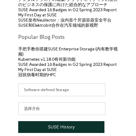
のビジネスの保護に向けた総合的なアプローチ
SUSE Awarded 16 Badges in G2 Spring 2023 Report
My First Day at SUSE
SUSE发布NeuVector：业内首个开源容器安全平台
SUSE和Elektrobit合作在汽车领域的新视野
Popular Blog Posts
手把手教你搭建SUSE Enterprise Storage (内有教学视
频)
Kubernetes v1.18.0有何新功能
SUSE Awarded 16 Badges in G2 Spring 2023 Report
My First Day at SUSE
冠状病毒时期的HPC
分
类
目
录
文
章
归
档
SUSE History