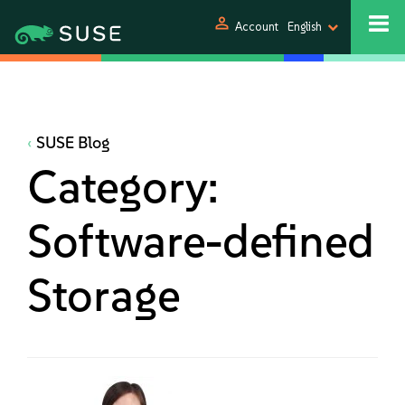
person
Account
English
SUSE Blog
Category:
Software-defined
Storage