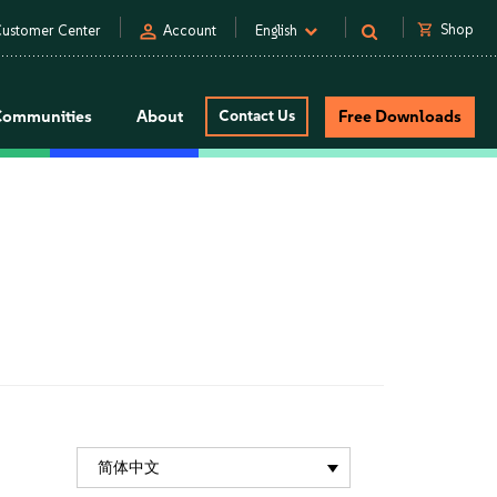
person
shopping_cart
Shop
ustomer Center
Account
English
Communities
About
Contact Us
Free Downloads
简体中文