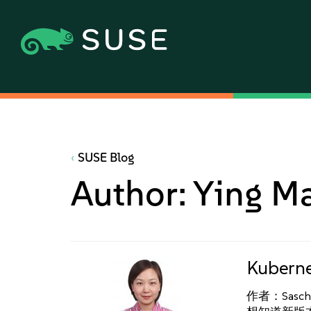
SUSE Blog
Author:
Ying M
Kuber
作者：Sasch