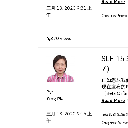
Read More
三月 13, 2020
9:31 上
午
Categories:
Enterpr
4,370 views
SLE 1
7）
正如您从我们的
现在发布的B
By:
（Beta On
Ying Ma
Read More
三月 13, 2020
9:15 上
Tags:
SLES
,
SUSE
,
S
午
Categories:
Solutio