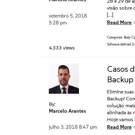
28 e 29 de 
visão sobre
[…]
setembro 5, 2018
Read More
5:28 pm
Categories:
Body C
Software-defined I
4.333 views
Casos d
Backup
Elimine sua
Backup! Com
By:
solução mai
Marcelo Arantes
alinhada às 
Hoje vamos i
Read More
julho 3, 2018
8:47 pm