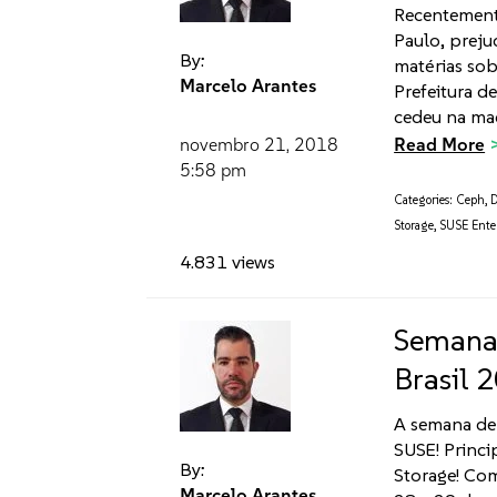
Recentement
Paulo, preju
By:
matérias sob
Marcelo Arantes
Prefeitura d
cedeu na ma
Read More
novembro 21, 2018
5:58 pm
Categories:
Ceph
,
D
Storage
,
SUSE Enter
4.831 views
Semana
Brasil 
A semana de 
SUSE! Princ
By:
Storage! Co
Marcelo Arantes