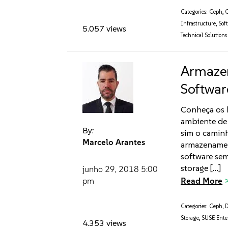
Categories:
Ceph
,
C
Infrastructure
,
Sof
5.057 views
Technical Solutions
Armazen
Softwar
Conheça os b
ambiente de 
By:
sim o caminh
Marcelo Arantes
armazenamen
software sem
storage […]
junho 29, 2018
5:00
Read More
pm
Categories:
Ceph
,
D
Storage
,
SUSE Enter
4.353 views