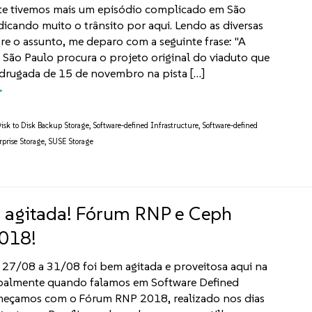
e tivemos mais um episódio complicado em São
dicando muito o trânsito por aqui. Lendo as diversas
re o assunto, me deparo com a seguinte frase: "A
e São Paulo procura o projeto original do viaduto que
drugada de 15 de novembro na pista […]
isk to Disk Backup Storage
,
Software-defined Infrastructure
,
Software-defined
prise Storage
,
SUSE Storage
 agitada! Fórum RNP e Ceph
2018!
27/08 a 31/08 foi bem agitada e proveitosa aqui na
ipalmente quando falamos em Software Defined
meçamos com o Fórum RNP 2018, realizado nos dias