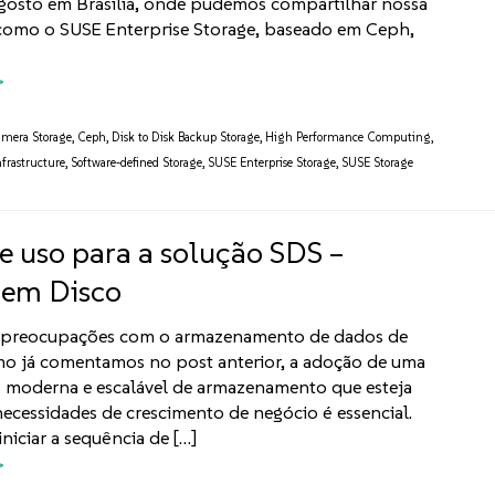
agosto em Brasília, onde pudemos compartilhar nossa
 como o SUSE Enterprise Storage, baseado em Ceph,
amera Storage
,
Ceph
,
Disk to Disk Backup Storage
,
High Performance Computing
,
nfrastructure
,
Software-defined Storage
,
SUSE Enterprise Storage
,
SUSE Storage
e uso para a solução SDS –
 em Disco
s preocupações com o armazenamento de dados de
o já comentamos no post anterior, a adoção de uma
s moderna e escalável de armazenamento que esteja
necessidades de crescimento de negócio é essencial.
niciar a sequência de […]