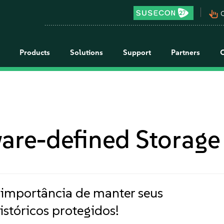
pan_tool_alt
C
Products
Solutions
Support
Partners
are-defined Storage
 importância de manter seus
istóricos protegidos!