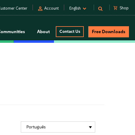
person
shopping_cart
Shop
ustomer Center
Account
English
Communities
About
Contact Us
Free Downloads
Português