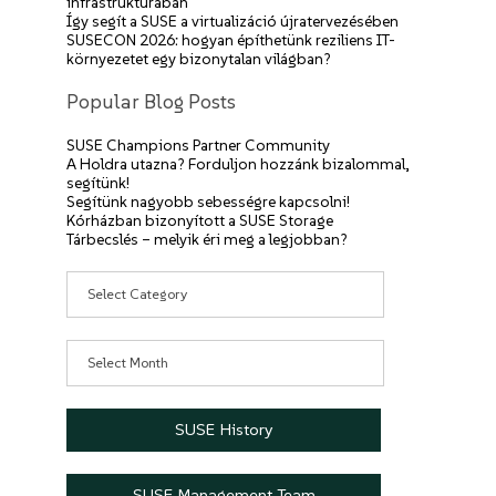
infrastruktúrában
Így segít a SUSE a virtualizáció újratervezésében
SUSECON 2026: hogyan építhetünk reziliens IT-
környezetet egy bizonytalan világban?
Popular Blog Posts
SUSE Champions Partner Community
A Holdra utazna? Forduljon hozzánk bizalommal,
segítünk!
Segítünk nagyobb sebességre kapcsolni!
Kórházban bizonyított a SUSE Storage
Tárbecslés – melyik éri meg a legjobban?
Categories
Archives
SUSE History
SUSE Management Team