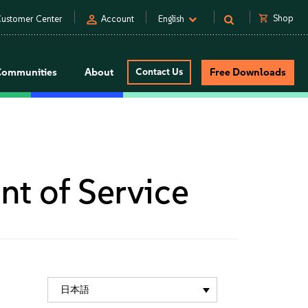
person
shopping_cart
Shop
ustomer Center
Account
English
Communities
About
Contact Us
Free Downloads
nt of Service
日本語