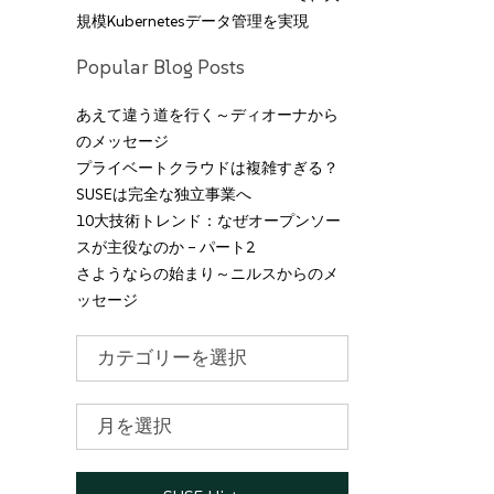
規模Kubernetesデータ管理を実現
Popular Blog Posts
あえて違う道を行く～ディオーナから
のメッセージ
プライベートクラウドは複雑すぎる？
SUSEは完全な独立事業へ
10大技術トレンド：なぜオープンソー
スが主役なのか – パート2
さようならの始まり～ニルスからのメ
ッセージ
カ
テ
ゴ
リ
ア
ー
ー
カ
イ