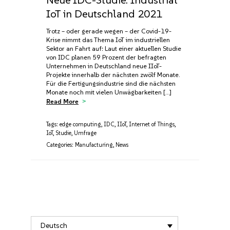
IoT in Deutschland 2021
Trotz – oder gerade wegen – der Covid-19-
Krise nimmt das Thema IoT im industriellen
Sektor an Fahrt auf: Laut einer aktuellen Studie
von IDC planen 59 Prozent der befragten
Unternehmen in Deutschland neue IIoT-
Projekte innerhalb der nächsten zwölf Monate.
Für die Fertigungsindustrie sind die nächsten
Monate noch mit vielen Unwägbarkeiten […]
Read More
Tags:
edge computing
,
IDC
,
IIoT
,
Internet of Things
,
IoT
,
Studie
,
Umfrage
Categories:
Manufacturing
,
News
Deutsch