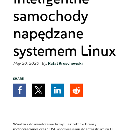
samochody
napędzane
systemem Linux
May 20, 2020
|
By:
Rafal Kruschewski
SHARE
Wiedza i doświadczenie firmy Elektrobit w branży
motoryzacyjnej oraz SUSE w odniesieniu do infrastruktury IT