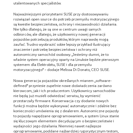
utalentowanych specjalistów.
Najważniejszymi priorytetami SUSE przy dostosowywaniu
rozwiązań open source do potrzeb przemysłu motoryzacyjnego
są kwestie bezpieczeństwa, ochrony i niezawodności działania.
Nie tylko dlatego, że są one w centrum uwagi samych
odbiorców, ale dlatego, że użytkownicy nowej generacji
pojazdów potrzebują produktów, którym naprawdę mogą
zaufać. Trudno wyobrazić sobie lepszy przykład ilustrujący
znaczenie i potrzebę bezpieczeństwa i ochrony niż
autonomiczny samochód osobowy. „Jesteśmy dumni, że to
właśnie system operacyjny oparty na Linuksie będzie pierwszym
systemem dla Elektrobitu, SUSE i dla przemysłu
motoryzacyjnego” – dodaje Melissa Di Donato, CEO SUSE.
Nowa generacja pojazdów określanych mianem „software-
defined” przyniesie zupełnie nowe doświadczenia zarówno
kierowcom, jak i ich producentom. Użytkownicy samochodów
nie będą już musieli odwiedzać serwisu, by wymienić
przestarzały firmware. Konserwacja czy dodanie nowych
funkcji można będzie wykonywać automatycznie i zdalnie bez
konieczności umówienia się z dealerem. Autonomiczne pojazdy
to pojazdy napędzane oprogramowaniem, a system Linux stanie
się kluczowym elementem decydującym o bezpieczeństwie i
wydajności jego działania. Niemniej nawet najlepsze
oprogramowanie, poddane najbardziej rygorystycznym testom,