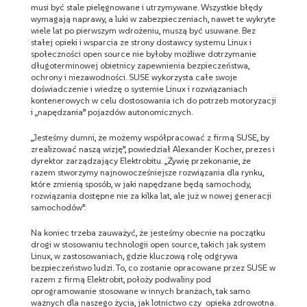
musi być stale pielęgnowane i utrzymywane. Wszystkie błędy
wymagają naprawy, a luki w zabezpieczeniach, nawet te wykryte
wiele lat po pierwszym wdrożeniu, muszą być usuwane. Bez
stałej opieki i wsparcia ze strony dostawcy systemu Linux i
społeczności open source nie byłoby możliwe dotrzymanie
długoterminowej obietnicy zapewnienia bezpieczeństwa,
ochrony i niezawodności. SUSE wykorzysta całe swoje
doświadczenie i wiedzę o systemie Linux i rozwiązaniach
kontenerowych w celu dostosowania ich do potrzeb motoryzacji
i „napędzania” pojazdów autonomicznych.
„Jesteśmy dumni, że możemy współpracować z firmą SUSE, by
zrealizować naszą wizję”, powiedział Alexander Kocher, prezes i
dyrektor zarządzający Elektrobitu. „Żywię przekonanie, że
razem stworzymy najnowocześniejsze rozwiązania dla rynku,
które zmienią sposób, w jaki napędzane będą samochody,
rozwiązania dostępne nie za kilka lat, ale już w nowej generacji
samochodów”.
Na koniec trzeba zauważyć, że jesteśmy obecnie na początku
drogi w stosowaniu technologii open source, takich jak system
Linux, w zastosowaniach, gdzie kluczową rolę odgrywa
bezpieczeństwo ludzi. To, co zostanie opracowane przez SUSE w
razem z firmą Elektrobit, położy podwaliny pod
oprogramowanie stosowane w innych branżach, tak samo
ważnych dla naszego życia, jak lotnictwo czy opieka zdrowotna.