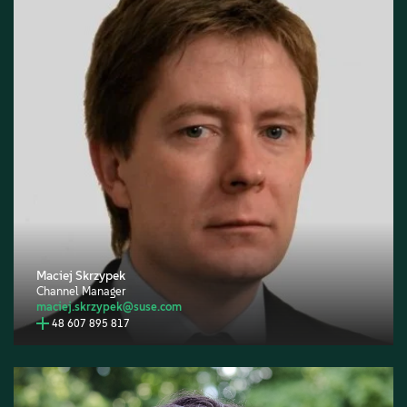
Maciej Skrzypek
Channel Manager
maciej.skrzypek@suse.com
48 607 895 817