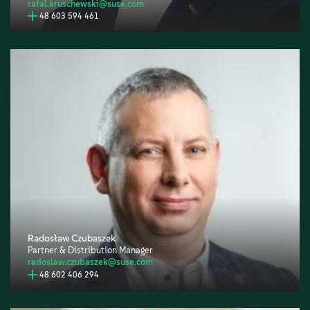
rafal.kruschewski@suse.com
48 603 594 461
Radosław Czubaszek
Partner & Distribution Manager
radoslaw.czubaszek@suse.com
48 602 406 294