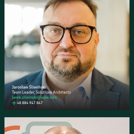
Jarosław Śliwiński
Team Leader, Solutions Architects
jarek.sliwinski@suse.com
48 884 947 847