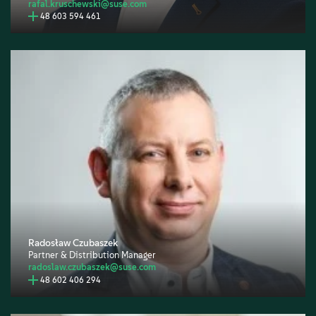
rafal.kruschewski@suse.com
48 603 594 461
Radosław Czubaszek
Partner & Distribution Manager
radoslaw.czubaszek@suse.com
48 602 406 294