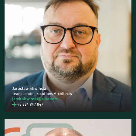
Jarosław Śliwiński
Team Leader, Solutions Architects
jarek.sliwinski@suse.com
48 884 947 847