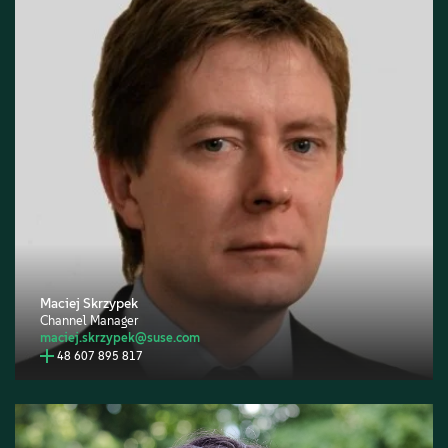
Maciej Skrzypek
Channel Manager
maciej.skrzypek@suse.com
48 607 895 817