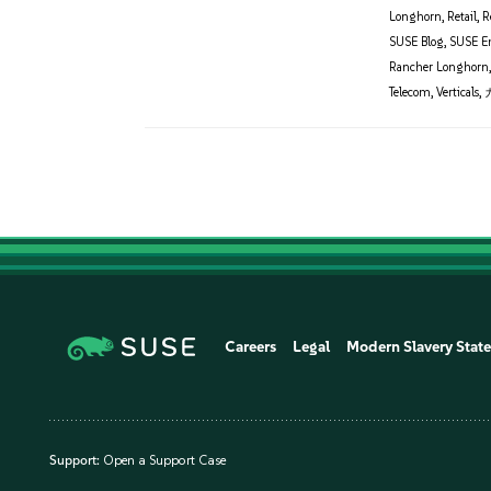
Longhorn
,
Retail
,
R
SUSE Blog
,
SUSE E
Rancher Longhorn
Telecom
,
Verticals
,
Careers
Legal
Modern Slavery Stat
Support:
Open a Support Case