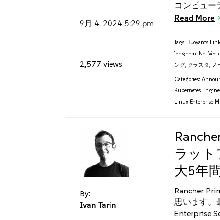
コンピュー
Read More
9月 4, 2024
5:29 pm
Tags:
Buoyants Lin
longhorn
,
NeuVecto
2,577 views
ング
,
クラスタ
,
ノ
Categories:
Annou
Kubernetes Engine
Linux Enterprise M
Ranch
ラット
大5年
Rancher
By:
思います。最
Ivan Tarin
Enterprise