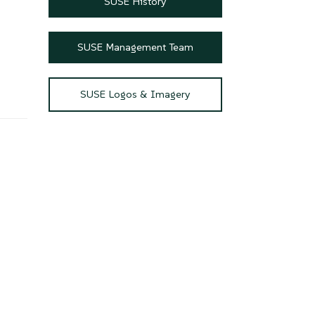
ブ
SUSE History
SUSE Management Team
SUSE Logos & Imagery