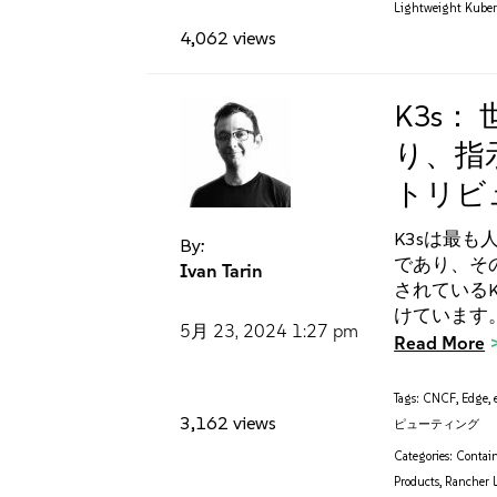
Lightweight Kuber
4,062 views
K3s
り、指示
トリビ
K3sは最も
By:
であり、そ
Ivan Tarin
されているK
けています。
5月 23, 2024
1:27 pm
Read More
Tags:
CNCF
,
Edge
,
3,162 views
ピューティング
Categories:
Contain
Products
,
Rancher 