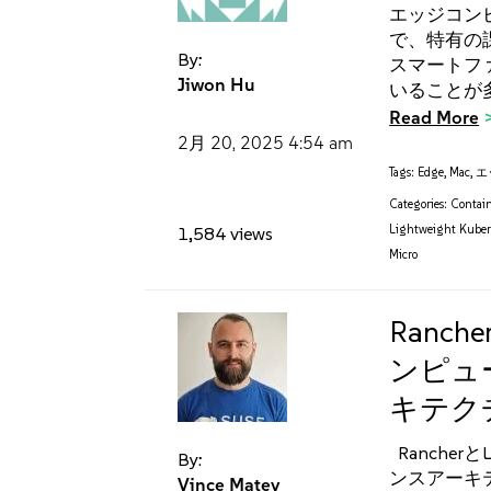
エッジコン
で、特有の
By:
スマートフ
Jiwon Hu
いることが
Read More
2月 20, 2025
4:54 am
Tags:
Edge
,
Mac
,
エ
Categories:
Contain
Lightweight Kuber
1,584 views
Micro
Ranc
ンピュ
キテク
Ranche
By:
ンスアーキ
Vince Matev