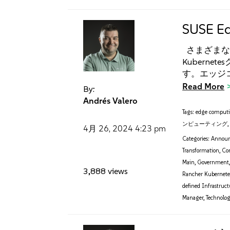
SUSE 
さまざまな
Kubern
す。エッジ
Read More
By:
Andrés Valero
Tags:
edge comput
ンピューティング
4月 26, 2024
4:23 pm
Categories:
Annou
Transformation
,
Con
Main
,
Government
3,888 views
Rancher Kubernete
defined Infrastruct
Manager
,
Technolog