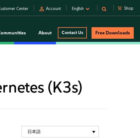
person
shopping_cart
Shop
ustomer Center
Account
English
Communities
About
Contact Us
Free Downloads
rnetes (K3s)
日本語