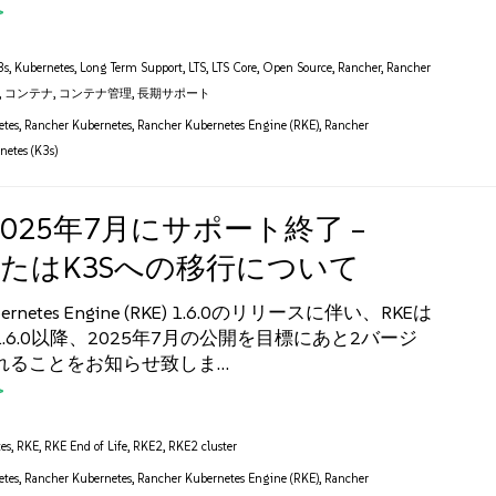
3s
,
Kubernetes
,
Long Term Support
,
LTS
,
LTS Core
,
Open Source
,
Rancher
,
Rancher
,
コンテナ
,
コンテナ管理
,
長期サポート
etes
,
Rancher Kubernetes
,
Rancher Kubernetes Engine (RKE)
,
Rancher
netes (K3s)
2025年7月にサポート終了 –
2またはK3Sへの移行について
ubernetes Engine (RKE) 1.6.0のリリースに伴い、RKEは
.6.0以降、2025年7月の公開を目標にあと2バージ
れることをお知らせ致しま…
es
,
RKE
,
RKE End of Life
,
RKE2
,
RKE2 cluster
etes
,
Rancher Kubernetes
,
Rancher Kubernetes Engine (RKE)
,
Rancher