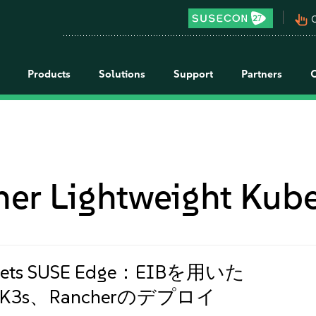
pan_tool_alt
C
Products
Solutions
Support
Partners
er Lightweight Kube
eets SUSE Edge：EIBを用いた
、K3s、Rancherのデプロイ