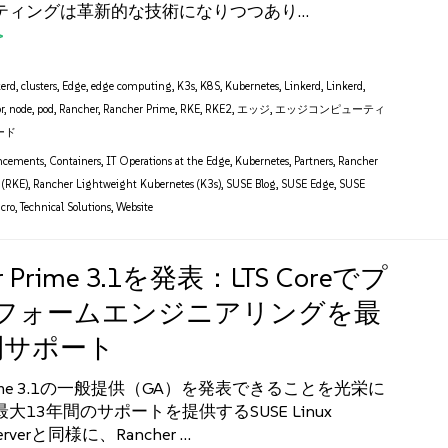
ティングは革新的な技術になりつつあり…
kerd
,
clusters
,
Edge
,
edge computing
,
K3s
,
K8S
,
Kubernetes
,
Linkerd
,
Linkerd
,
r
,
node
,
pod
,
Rancher
,
Rancher Prime
,
RKE
,
RKE2
,
エッジ
,
エッジコンピューティ
ード
ncements
,
Containers
,
IT Operations at the Edge
,
Kubernetes
,
Partners
,
Rancher
 (RKE)
,
Rancher Lightweight Kubernetes (K3s)
,
SUSE Blog
,
SUSE Edge
,
SUSE
icro
,
Technical Solutions
,
Website
er Prime 3.1を発表：LTS Coreでプ
フォームエンジニアリングを最
間サポート
 Prime 3.1の一般提供（GA）を発表できることを光栄に
大13年間のサポートを提供するSUSE Linux
 Serverと同様に、Rancher …