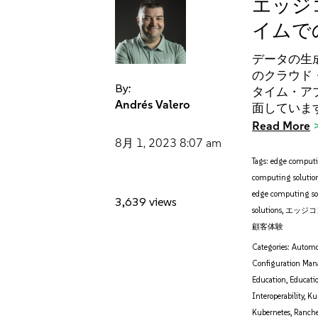
エッジ
イムで
データの生
のクラウド
By:
タイム・ア
Andrés Valero
面していま
Read More
8月 1, 2023
8:07 am
Tags:
edge comput
computing solutio
edge computing so
3,639 views
solutions
,
エッジコ
顧客体験
Categories:
Automo
Configuration Ma
Education
,
Educati
Interoperability
,
Ku
Kubernetes
,
Ranche