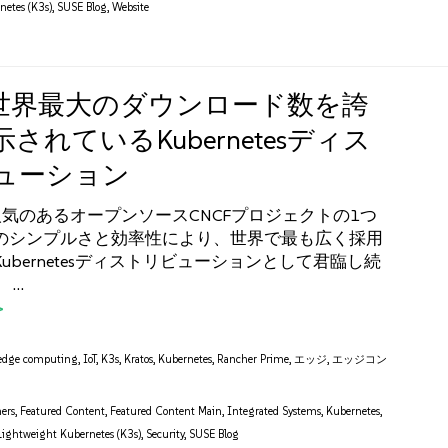
netes (K3s)
,
SUSE Blog
,
Website
： 世界最大のダウンロード数を誇
されているKubernetesディス
ューション
人気のあるオープンソースCNCFプロジェクトの1つ
のシンプルさと効率性により、世界で最も広く採用
ubernetesディストリビューションとして君臨し続
 …
edge computing
,
IoT
,
K3s
,
Kratos
,
Kubernetes
,
Rancher Prime
,
エッジ
,
エッジコン
ers
,
Featured Content
,
Featured Content Main
,
Integrated Systems
,
Kubernetes
,
Lightweight Kubernetes (K3s)
,
Security
,
SUSE Blog