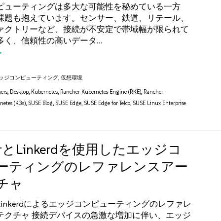
ピューティングは多大な可能性を秘めている一方
課題も抱えています。センサー、鉄道、リテール、
ァクトリーなど、接続が不安定で帯域幅が限られて
多く、信頼性の高いデータ…
ッジコンピューティング
,
仮想環境
ers
,
Desktop
,
Kubernetes
,
Rancher Kubernetes Engine (RKE)
,
Rancher
netes (K3s)
,
SUSE Blog
,
SUSE Edge
,
SUSE Edge for Telco
,
SUSE Linux Enterprise
herとLinkerdを使用したエッジコ
ーティングのレファレンスアー
チャ
rとLinkerdによるエッジコンピューティングのレファレ
テクチャ 接続デバイスの急激な増加に伴い、エッジ