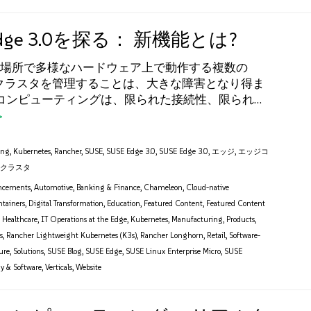
Edge 3.0を探る： 新機能とは?
場所で多様なハードウェア上で動作する複数の
etesクラスタを管理することは、大きな障害となり得ま
コンピューティングは、限られた接続性、限られ…
ing
,
Kubernetes
,
Rancher
,
SUSE
,
SUSE Edge 3.0
,
SUSE Edge 3.0
,
エッジ
,
エッジコ
,
クラスタ
ncements
,
Automotive
,
Banking & Finance
,
Chameleon
,
Cloud-native
tainers
,
Digital Transformation
,
Education
,
Featured Content
,
Featured Content
,
Healthcare
,
IT Operations at the Edge
,
Kubernetes
,
Manufacturing
,
Products
,
s
,
Rancher Lightweight Kubernetes (K3s)
,
Rancher Longhorn
,
Retail
,
Software-
ure
,
Solutions
,
SUSE Blog
,
SUSE Edge
,
SUSE Linux Enterprise Micro
,
SUSE
y & Software
,
Verticals
,
Website