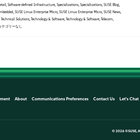
etail
,
Software-defined Infrastructure
,
Specializations
,
Specializations
,
SUSE Blog
,
mbedded
,
SUSE Linux Enterprise Micro
,
SUSE Linux Enterprise Micro
,
SUSE News
,
,
Technical Solutions
,
Technology & Software
,
Technology & Software
,
Telecom
,
カテゴリーなし
ement
About
Communications Preferences
Contact Us
Let's Chat
©
2026 ©SUSE, Al