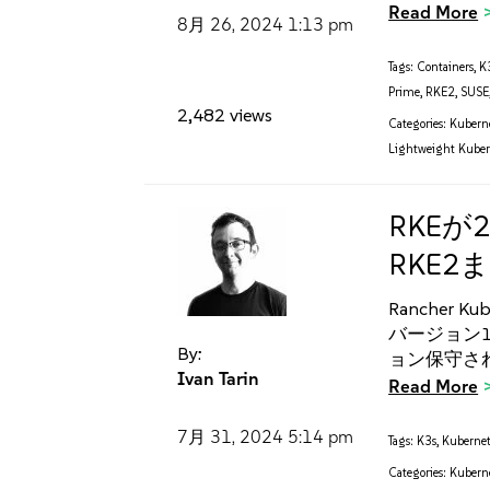
Read More
8月 26, 2024
1:13 pm
Tags:
Containers
,
K
Prime
,
RKE2
,
SUSE
2,482 views
Categories:
Kubern
Lightweight Kuber
RKEが
RKE
Rancher K
バージョン1
By:
ョン保守さ
Ivan Tarin
Read More
7月 31, 2024
5:14 pm
Tags:
K3s
,
Kubernet
Categories:
Kubern