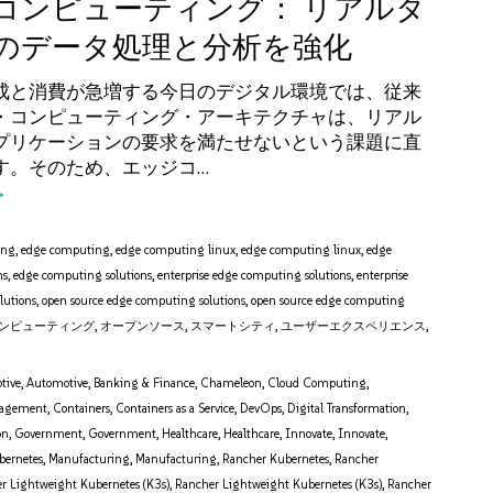
コンピューティング： リアルタ
のデータ処理と分析を強化
成と消費が急増する今日のデジタル環境では、従来
・コンピューティング・アーキテクチャは、リアル
プリケーションの要求を満たせないという課題に直
す。そのため、エッジコ…
ing
,
edge computing
,
edge computing linux
,
edge computing linux
,
edge
ns
,
edge computing solutions
,
enterprise edge computing solutions
,
enterprise
lutions
,
open source edge computing solutions
,
open source edge computing
ンピューティング
,
オープンソース
,
スマートシティ
,
ユーザーエクスペリエンス
,
tive
,
Automotive
,
Banking & Finance
,
Chameleon
,
Cloud Computing
,
nagement
,
Containers
,
Containers as a Service
,
DevOps
,
Digital Transformation
,
on
,
Government
,
Government
,
Healthcare
,
Healthcare
,
Innovate
,
Innovate
,
bernetes
,
Manufacturing
,
Manufacturing
,
Rancher Kubernetes
,
Rancher
r Lightweight Kubernetes (K3s)
,
Rancher Lightweight Kubernetes (K3s)
,
Rancher