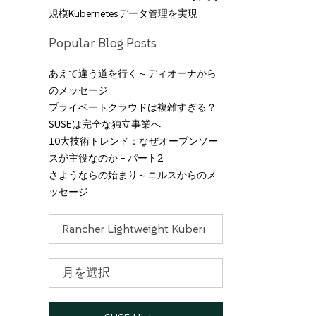
規模Kubernetesデータ管理を実現
Popular Blog Posts
あえて違う道を行く～ディオーナから
のメッセージ
プライベートクラウドは複雑すぎる？
SUSEは完全な独立事業へ
10大技術トレンド：なぜオープンソー
スが主役なのか – パート2
さようならの始まり～ニルスからのメ
ッセージ
カ
テ
ゴ
リ
ア
ー
ー
カ
イ