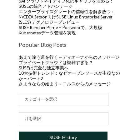
SAPクラウドネイティブ化のギャップを埋める：
SUSEの統合アドバンテージ
エンタープライズグレードの信頼性を解き放つ：
NVIDIA Jetson向けSUSE Linux Enterprise Server
(SLES) テクノロジープレビュー
SUSE Rancher Prime + Portworxで、大規模
Kubernetesデータ管理を実現
Popular Blog Posts
あえて違う道を行く～ディオーナからのメッセージ
プライベートクラウドは複雑すぎる？
SUSEは完全な独立事業へ
10大技術トレンド：なぜオープンソースが主役なの
か – パート2
さようならの始まり～ニルスからのメッセージ
カ
テ
ゴ
リ
ア
ー
ー
カ
イ
SUSE History
ブ