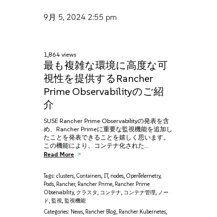
9月 5, 2024
2:55 pm
1,864 views
最も複雑な環境に高度な可
視性を提供するRancher
Prime Observabilityのご紹
介
SUSE Rancher Prime Observabilityの発表を含
め、Rancher Primeに重要な監視機能を追加し
たことを発表できることを嬉しく思います。
この機能により、コンテナ化された…
Read More
Tags:
clusters
,
Containers
,
IT
,
nodes
,
OpenTelemetry
,
Pods
,
Rancher
,
Rancher Prime
,
Rancher Prime
Observability
,
クラスタ
,
コンテナ
,
コンテナ管理
,
ノー
ド
,
監視
,
監視機能
Categories:
News
,
Rancher Blog
,
Rancher Kubernetes
,