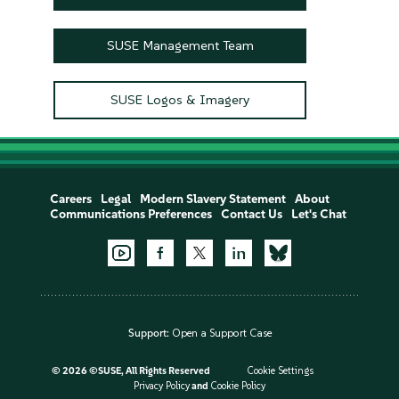
SUSE Management Team
SUSE Logos & Imagery
Careers
Legal
Modern Slavery Statement
About
Communications Preferences
Contact Us
Let's Chat
Support:
Open a Support Case
©
2026 ©SUSE, All Rights Reserved
Cookie Settings
Privacy Policy
and
Cookie Policy