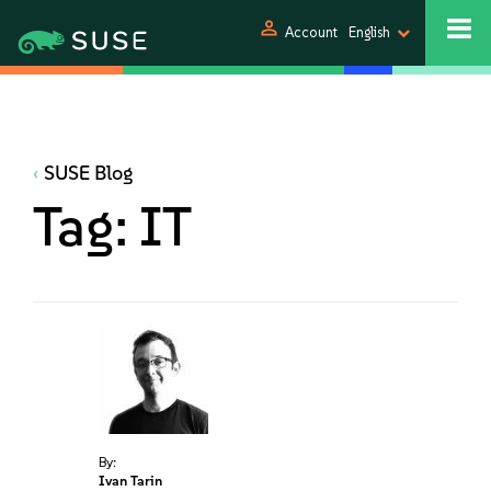
person
Account
English
SUSE Blog
Tag:
IT
By:
Ivan Tarin