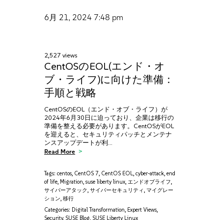
6月 21, 2024
7:48 pm
2,527 views
CentOSのEOL(エンド・オ
ブ・ライフ)に向けた準備：
手順と戦略
CentOSのEOL（エンド・オブ・ライフ）が
2024年6月30日に迫っており、企業は移行の
準備を整える必要があります。CentOSがEOL
を迎えると、セキュリティパッチとメンテナ
ンスアップデートが利…
Read More
Tags:
centos
,
CentOS 7
,
CentOS EOL
,
cyber-attack
,
end
of life
,
Migration
,
suse liberty linux
,
エンドオブライフ
,
サイバーアタック
,
サイバーセキュリティ
,
マイグレー
ション
,
移行
Categories:
Digital Transformation
,
Expert Views
,
Security
,
SUSE Blog
,
SUSE Liberty Linux