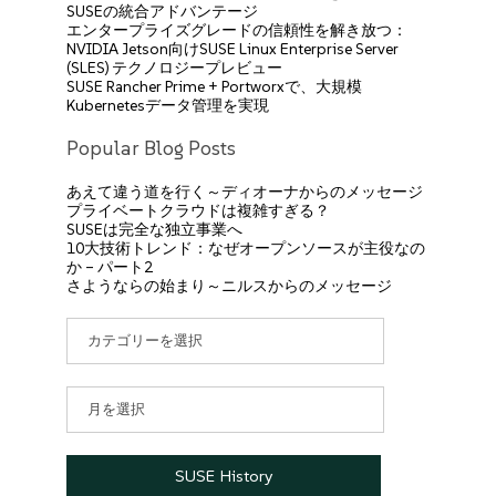
SUSEの統合アドバンテージ
エンタープライズグレードの信頼性を解き放つ：
NVIDIA Jetson向けSUSE Linux Enterprise Server
(SLES) テクノロジープレビュー
SUSE Rancher Prime + Portworxで、大規模
Kubernetesデータ管理を実現
Popular Blog Posts
あえて違う道を行く～ディオーナからのメッセージ
プライベートクラウドは複雑すぎる？
SUSEは完全な独立事業へ
10大技術トレンド：なぜオープンソースが主役なの
か – パート2
さようならの始まり～ニルスからのメッセージ
カ
テ
ゴ
リ
ア
ー
ー
カ
イ
SUSE History
ブ