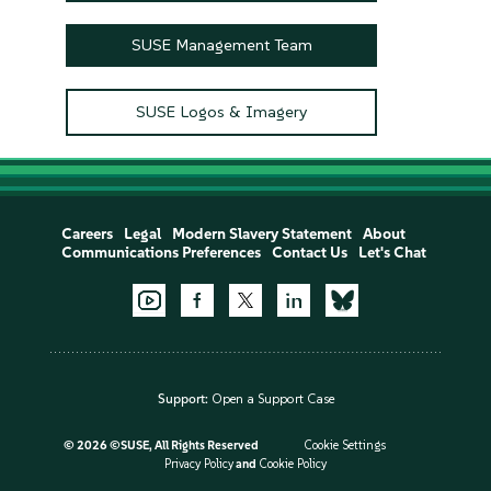
SUSE Management Team
SUSE Logos & Imagery
Careers
Legal
Modern Slavery Statement
About
Communications Preferences
Contact Us
Let's Chat
Support:
Open a Support Case
©
2026 ©SUSE, All Rights Reserved
Cookie Settings
Privacy Policy
and
Cookie Policy