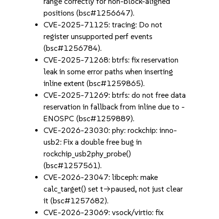
range correctly for non-block-aligned
positions (bsc#1256647).
CVE-2025-71125: tracing: Do not
register unsupported perf events
(bsc#1256784).
CVE-2025-71268: btrfs: fix reservation
leak in some error paths when inserting
inline extent (bsc#1259865).
CVE-2025-71269: btrfs: do not free data
reservation in fallback from inline due to -
ENOSPC (bsc#1259889).
CVE-2026-23030: phy: rockchip: inno-
usb2: Fix a double free bug in
rockchip_usb2phy_probe()
(bsc#1257561).
CVE-2026-23047: libceph: make
calc_target() set t->paused, not just clear
it (bsc#1257682).
CVE-2026-23069: vsock/virtio: fix