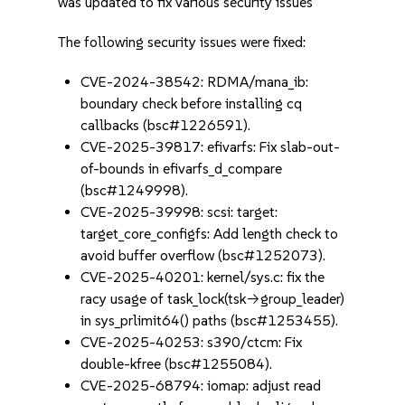
was updated to fix various security issues
The following security issues were fixed:
CVE-2024-38542: RDMA/mana_ib:
boundary check before installing cq
callbacks (bsc#1226591).
CVE-2025-39817: efivarfs: Fix slab-out-
of-bounds in efivarfs_d_compare
(bsc#1249998).
CVE-2025-39998: scsi: target:
target_core_configfs: Add length check to
avoid buffer overflow (bsc#1252073).
CVE-2025-40201: kernel/sys.c: fix the
racy usage of task_lock(tsk->group_leader)
in sys_prlimit64() paths (bsc#1253455).
CVE-2025-40253: s390/ctcm: Fix
double-kfree (bsc#1255084).
CVE-2025-68794: iomap: adjust read