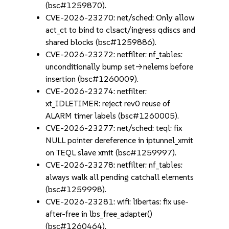
(bsc#1259870).
CVE-2026-23270: net/sched: Only allow
act_ct to bind to clsact/ingress qdiscs and
shared blocks (bsc#1259886).
CVE-2026-23272: netfilter: nf_tables:
unconditionally bump set->nelems before
insertion (bsc#1260009).
CVE-2026-23274: netfilter:
xt_IDLETIMER: reject rev0 reuse of
ALARM timer labels (bsc#1260005).
CVE-2026-23277: net/sched: teql: fix
NULL pointer dereference in iptunnel_xmit
on TEQL slave xmit (bsc#1259997).
CVE-2026-23278: netfilter: nf_tables:
always walk all pending catchall elements
(bsc#1259998).
CVE-2026-23281: wifi: libertas: fix use-
after-free in lbs_free_adapter()
(bsc#1260464).