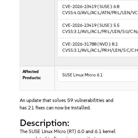
CVE-2026-23419
( SUSE ):
6.8
CVSS:4.0/AV:L/AC:L/AT:N/PR:L/UI:N/V
CVE-2026-23419
( SUSE ):
5.5
CVSS:3.1/AV:L/AC:L/PR:L/UI:N/S:U/C:N
CVE-2026-31788
( NVD ):
8.2
CVSS:3.1/AV:L/AC:L/PR:H/UI:N/S:C/C:H
Affected
SUSE Linux Micro 6.1
Products:
An update that solves 59 vulnerabilities and
has 21 fixes can now be installed.
Description:
The SUSE Linux Micro (RT) 6.0 and 6.1 kernel