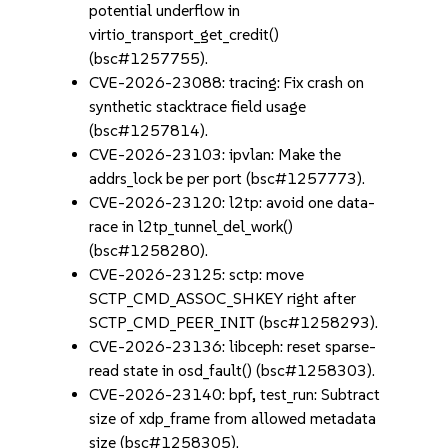
potential underflow in
virtio_transport_get_credit()
(bsc#1257755).
CVE-2026-23088: tracing: Fix crash on
synthetic stacktrace field usage
(bsc#1257814).
CVE-2026-23103: ipvlan: Make the
addrs_lock be per port (bsc#1257773).
CVE-2026-23120: l2tp: avoid one data-
race in l2tp_tunnel_del_work()
(bsc#1258280).
CVE-2026-23125: sctp: move
SCTP_CMD_ASSOC_SHKEY right after
SCTP_CMD_PEER_INIT (bsc#1258293).
CVE-2026-23136: libceph: reset sparse-
read state in osd_fault() (bsc#1258303).
CVE-2026-23140: bpf, test_run: Subtract
size of xdp_frame from allowed metadata
size (bsc#1258305).