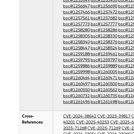
bsc#1253049
bsc#1253455
bsc#12
bsc#1256647
bsc#1256690
bsc#12
bsc#1257466
bsc#1257472
bsc#12
bsc#1257561
bsc#1257682
bsc#12
bsc#1257773
bsc#1257777
bsc#12
bsc#1258280
bsc#1258286
bsc#12
bsc#1258305
bsc#1258330
bsc#12
bsc#1258340
bsc#1258376
bsc#12
bsc#1258447
bsc#1258524
bsc#12
bsc#1259188
bsc#1259461
bsc#12
bsc#1259795
bsc#1259797
bsc#12
bsc#1259886
bsc#1259889
bsc#12
bsc#1259998
bsc#1260005
bsc#12
bsc#1260464
bsc#1260471
bsc#12
bsc#1260497
bsc#1260500
bsc#12
bsc#1260550
bsc#1260562
bsc#12
bsc#1260732
bsc#1260735
bsc#12
bsc#1261496
bsc#1261498
bsc#12
Cross-
CVE-2024-38542
CVE-2025-39817
C
References:
40201
CVE-2025-40253
CVE-2025-6
2025-71268
CVE-2025-71269
CVE-2