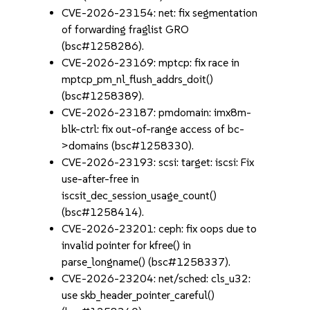
CVE-2026-23154: net: fix segmentation
of forwarding fraglist GRO
(bsc#1258286).
CVE-2026-23169: mptcp: fix race in
mptcp_pm_nl_flush_addrs_doit()
(bsc#1258389).
CVE-2026-23187: pmdomain: imx8m-
blk-ctrl: fix out-of-range access of bc-
>domains (bsc#1258330).
CVE-2026-23193: scsi: target: iscsi: Fix
use-after-free in
iscsit_dec_session_usage_count()
(bsc#1258414).
CVE-2026-23201: ceph: fix oops due to
invalid pointer for kfree() in
parse_longname() (bsc#1258337).
CVE-2026-23204: net/sched: cls_u32:
use skb_header_pointer_careful()