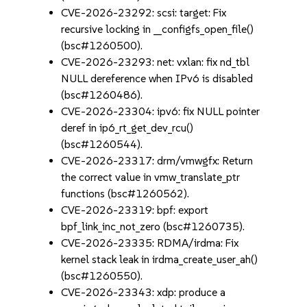
CVE-2026-23292: scsi: target: Fix
recursive locking in __configfs_open_file()
(bsc#1260500).
CVE-2026-23293: net: vxlan: fix nd_tbl
NULL dereference when IPv6 is disabled
(bsc#1260486).
CVE-2026-23304: ipv6: fix NULL pointer
deref in ip6_rt_get_dev_rcu()
(bsc#1260544).
CVE-2026-23317: drm/vmwgfx: Return
the correct value in vmw_translate_ptr
functions (bsc#1260562).
CVE-2026-23319: bpf: export
bpf_link_inc_not_zero (bsc#1260735).
CVE-2026-23335: RDMA/irdma: Fix
kernel stack leak in irdma_create_user_ah()
(bsc#1260550).
CVE-2026-23343: xdp: produce a