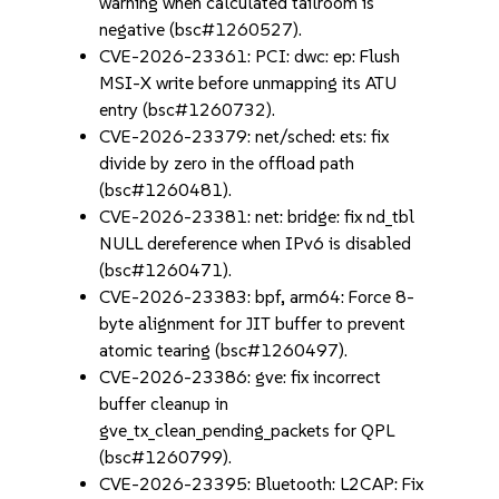
warning when calculated tailroom is
negative (bsc#1260527).
CVE-2026-23361: PCI: dwc: ep: Flush
MSI-X write before unmapping its ATU
entry (bsc#1260732).
CVE-2026-23379: net/sched: ets: fix
divide by zero in the offload path
(bsc#1260481).
CVE-2026-23381: net: bridge: fix nd_tbl
NULL dereference when IPv6 is disabled
(bsc#1260471).
CVE-2026-23383: bpf, arm64: Force 8-
byte alignment for JIT buffer to prevent
atomic tearing (bsc#1260497).
CVE-2026-23386: gve: fix incorrect
buffer cleanup in
gve_tx_clean_pending_packets for QPL
(bsc#1260799).
CVE-2026-23395: Bluetooth: L2CAP: Fix