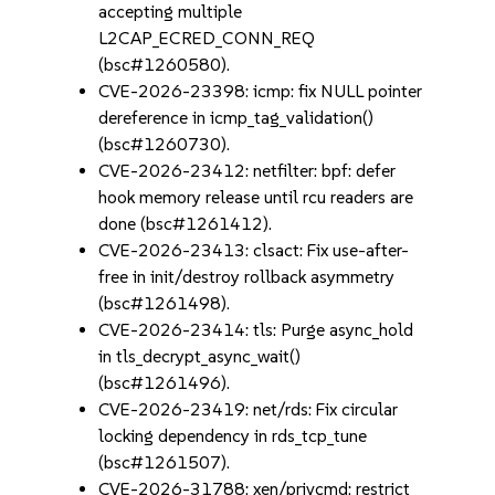
accepting multiple
L2CAP_ECRED_CONN_REQ
(bsc#1260580).
CVE-2026-23398: icmp: fix NULL pointer
dereference in icmp_tag_validation()
(bsc#1260730).
CVE-2026-23412: netfilter: bpf: defer
hook memory release until rcu readers are
done (bsc#1261412).
CVE-2026-23413: clsact: Fix use-after-
free in init/destroy rollback asymmetry
(bsc#1261498).
CVE-2026-23414: tls: Purge async_hold
in tls_decrypt_async_wait()
(bsc#1261496).
CVE-2026-23419: net/rds: Fix circular
locking dependency in rds_tcp_tune
(bsc#1261507).
CVE-2026-31788: xen/privcmd: restrict