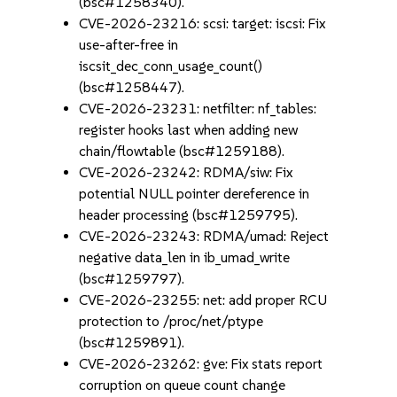
(bsc#1258340).
CVE-2026-23216: scsi: target: iscsi: Fix
use-after-free in
iscsit_dec_conn_usage_count()
(bsc#1258447).
CVE-2026-23231: netfilter: nf_tables:
register hooks last when adding new
chain/flowtable (bsc#1259188).
CVE-2026-23242: RDMA/siw: Fix
potential NULL pointer dereference in
header processing (bsc#1259795).
CVE-2026-23243: RDMA/umad: Reject
negative data_len in ib_umad_write
(bsc#1259797).
CVE-2026-23255: net: add proper RCU
protection to /proc/net/ptype
(bsc#1259891).
CVE-2026-23262: gve: Fix stats report
corruption on queue count change