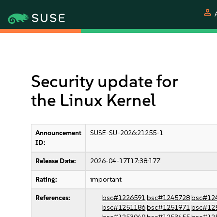
person
Security update for
the Linux Kernel
Announcement
SUSE-SU-2026:21255-1
ID:
Release Date:
2026-04-17T17:38:17Z
Rating:
important
References:
bsc#1226591
bsc#1245728
bsc#12
bsc#1251186
bsc#1251971
bsc#12