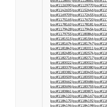
bsc#1118657
bsc#1118661
bsc#11
bsc#1126390
bsc#1129770
bsc#11
bsc#1142635
bsc#1152446
bsc#11
bsc#1169709
bsc#1172455
bsc#11
bsc#1175165
bsc#1176720
bsc#11
bsc#1178163
bsc#1178181
bsc#11
bsc#1179428
bsc#1179454
bsc#11
bsc#1179755
bsc#1180846
bsc#11
bsc#1181515
bsc#1181544
bsc#11
bsc#1181674
bsc#1181747
bsc#11
bsc#1181843
bsc#1182011
bsc#11
bsc#1182485
bsc#1182574
bsc#11
bsc#1182716
bsc#1182717
bsc#11
bsc#1183022
bsc#1183023
bsc#11
bsc#1183379
bsc#1183380
bsc#11
bsc#1183382
bsc#1183405
bsc#11
bsc#1183509
bsc#1183593
bsc#11
bsc#1183662
bsc#1183686
bsc#11
bsc#1183696
bsc#1183755
bsc#11
bsc#1183861
bsc#1183871
bsc#11
bsc#1184120
bsc#1184167
bsc#11
bsc#1184170
bsc#1184192
bsc#11
bsc#1184196
bsc#1184198
bsc#11