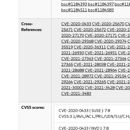
bsc#1184393
bsc#1184397
bsc#11
bsc#1184511
bsc#1184583
Cross-
CVE-2020-0433
CVE-2020-25670
CV
References:
25671
CVE-2020-25672
CVE-2020-2
2020-27170
CVE-2020-27171
CVE-2
CVE-2020-29368
CVE-2020-29374
C
35519
CVE-2020-36311
CVE-2021-2
2021-26930
CVE-2021-26931
CVE-2
CVE-2021-27363
CVE-2021-27364
C
27365
CVE-2021-28038
CVE-2021-2
2021-28688
CVE-2021-28964
CVE-2
CVE-2021-28972
CVE-2021-29154
C
29264
CVE-2021-29265
CVE-2021-2
2021-30002
CVE-2021-3428
CVE-20
CVE-2021-3483
CVSS scores:
CVE-2020-0433
( SUSE ):
7.8
CVSS:3.1/AV:L/AC:L/PR:L/UI:N/S:U/C:H
CVE-2020-0433
( NVD ):
7.8