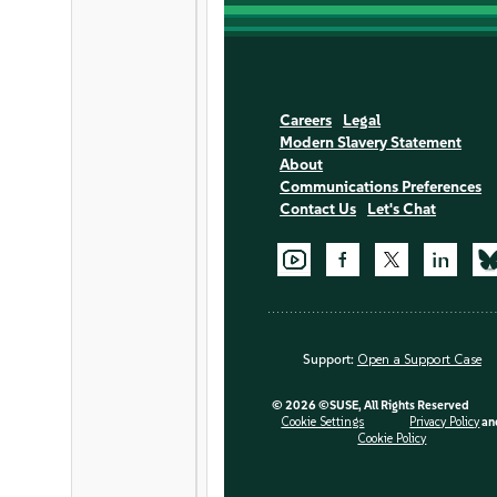
Careers
Legal
Modern Slavery Statement
About
Communications Preferences
Contact Us
Let's Chat
Support:
Open a Support Case
©
2026 ©SUSE, All Rights Reserved
Cookie Settings
Privacy Policy
an
Cookie Policy