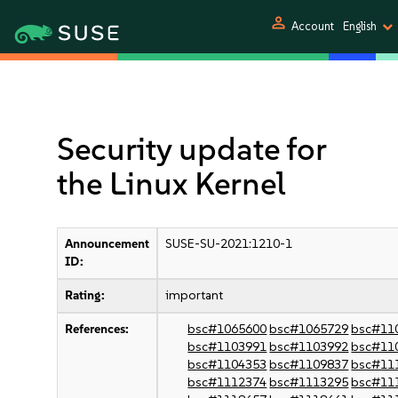
person
Account
English
Security update for
the Linux Kernel
Announcement
SUSE-SU-2021:1210-1
ID:
Rating:
important
References:
bsc#1065600
bsc#1065729
bsc#11
bsc#1103991
bsc#1103992
bsc#11
bsc#1104353
bsc#1109837
bsc#11
bsc#1112374
bsc#1113295
bsc#11