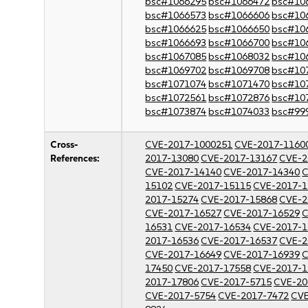
bsc#1066295
bsc#1066472
bsc#10
bsc#1066573
bsc#1066606
bsc#10
bsc#1066625
bsc#1066650
bsc#10
bsc#1066693
bsc#1066700
bsc#10
bsc#1067085
bsc#1068032
bsc#10
bsc#1069702
bsc#1069708
bsc#10
bsc#1071074
bsc#1071470
bsc#10
bsc#1072561
bsc#1072876
bsc#10
bsc#1073874
bsc#1074033
bsc#99
Cross-
CVE-2017-1000251
CVE-2017-1160
References:
2017-13080
CVE-2017-13167
CVE-2
CVE-2017-14140
CVE-2017-14340
C
15102
CVE-2017-15115
CVE-2017-1
2017-15274
CVE-2017-15868
CVE-2
CVE-2017-16527
CVE-2017-16529
C
16531
CVE-2017-16534
CVE-2017-1
2017-16536
CVE-2017-16537
CVE-2
CVE-2017-16649
CVE-2017-16939
C
17450
CVE-2017-17558
CVE-2017-1
2017-17806
CVE-2017-5715
CVE-20
CVE-2017-5754
CVE-2017-7472
CVE