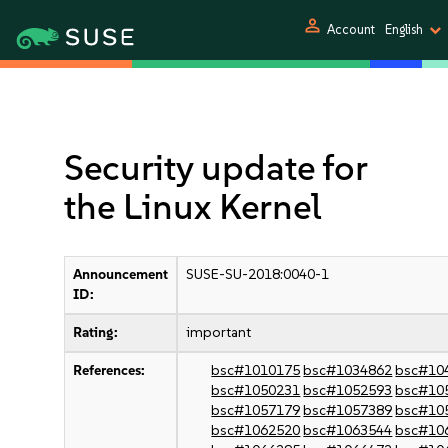
person
Account
English
Security update for
the Linux Kernel
Announcement
SUSE-SU-2018:0040-1
ID:
Rating:
important
References:
bsc#1010175
bsc#1034862
bsc#10
bsc#1050231
bsc#1052593
bsc#10
bsc#1057179
bsc#1057389
bsc#10
bsc#1062520
bsc#1063544
bsc#10