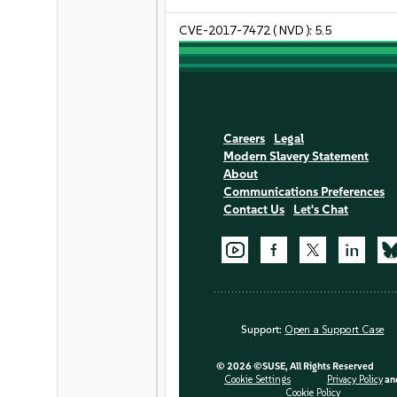
CVE-2017-7472
( NVD ):
5.5
Careers
Legal
Modern Slavery Statement
About
Communications Preferences
Contact Us
Let's Chat
Support:
Open a Support Case
©
2026 ©SUSE, All Rights Reserved
Cookie Settings
Privacy Policy
an
Cookie Policy