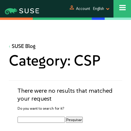
person
Account
English
SUSE Blog
Category:
CSP
There were no results that matched
your request
Do you want to search for it?