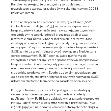
zainwestuje w połączoną ofertę rozwiązań NeuVector i SUSE
Rancher, oczekując, że przyczyni się to do dalszego
przyspieszenia wzrostu przychodów w roku finansowym 2023 i
kolejnych latach.
Firma analityczna 451 Research w swojej publikacji „S&P
Global Market Intelligence”
[1]
zauważa, że zapewnienie
bezpieczeństwa kontenerów jest najważniejszym czynnikiem
decydującym o stopniu adopcji przez przedsiębiorstwa
platform cloud-native. Chodzi szczególnie o te firmy, które
działają w branżach podlegających ścisłym regulacjom i które
muszą spełnić wyśrubowane wymogi odnośnie bezpieczeństwa.
SUSE zamierza w pełni zintegrować rozwiązania NeuVector z
oprogramowaniem SUSE Rancher, swoją platformą do
zarządzania kontenerami. W ten sposób zapewni kompleksowe
bezpieczeństwo kontenerów, cały proces tworzenia, wdrażania i
uruchamiania skonteneryzowanych aplikacji w dowolnym
środowisku produkcyjnym. Zgodnie ze swoim zobowiązaniem
do dostarczania otwartych, interoperacyjnych rozwiązań, SUSE
udostępni platformę NeuVector na zasadach open source.
Przejęcie NeuVector przez SUSE jest zgodne ze strategią i
celami zakomunikowanymi podczas niedawnej oferty
publicznej firmy SUSE, która zakłada wykorzystanie dostępu do
rynków kapitałowych w celu sfinansowania przejęć typu “tuck-
in”, polegających na dodaniu komplementarnych technologii w