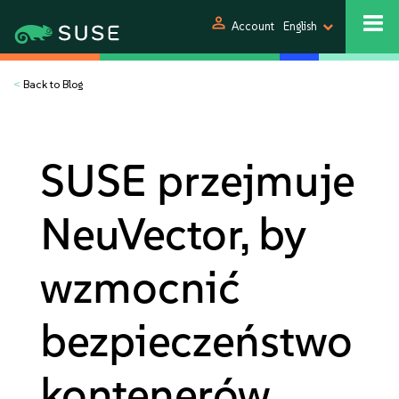
person
Account
English
<
Back to Blog
SUSE przejmuje
NeuVector, by
wzmocnić
bezpieczeństwo
kontenerów