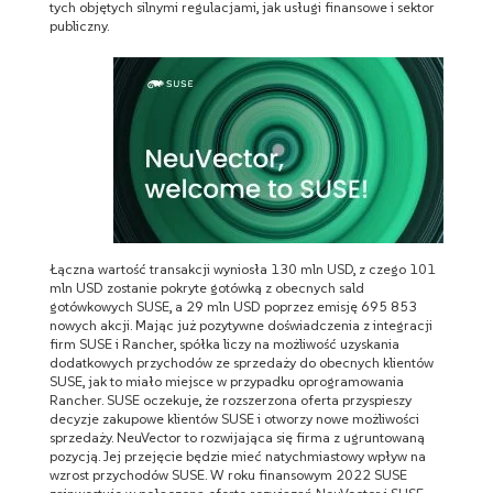
tych objętych silnymi regulacjami, jak usługi finansowe i sektor
publiczny.
Łączna wartość transakcji wyniosła 130 mln USD, z czego 101
mln USD zostanie pokryte gotówką z obecnych sald
gotówkowych SUSE, a 29 mln USD poprzez emisję 695 853
nowych akcji. Mając już pozytywne doświadczenia z integracji
firm SUSE i Rancher, spółka liczy na możliwość uzyskania
dodatkowych przychodów ze sprzedaży do obecnych klientów
SUSE, jak to miało miejsce w przypadku oprogramowania
Rancher. SUSE oczekuje, że rozszerzona oferta przyspieszy
decyzje zakupowe klientów SUSE i otworzy nowe możliwości
sprzedaży. NeuVector to rozwijająca się firma z ugruntowaną
pozycją. Jej przejęcie będzie mieć natychmiastowy wpływ na
wzrost przychodów SUSE. W roku finansowym 2022 SUSE