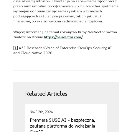
działalnością intruzów. Orientacja na zapewnienie zgodności z
przepisami umożliwi oprogramowaniu SUSE Rancher spełnienie
wymagań odnośnie zarządzania ryzykiem w branżach
podlegających regulacjom prawnym, takich jak usługi
finansowe, opieka zdrowotna i administracja rządowa.
Więcej informacji na temat rozwiązań firmy NeuVector można
znaleźć na stronie
https://neuvector.com/
[1]
451 Research’s Voice of Enterprise: DevOps, Security, AI
and Cloud Native 2020
Related Articles
Nov 12th, 2024
Premiera SUSE AI – bezpieczna,
zaufana platforma do wdrażania
GenAI