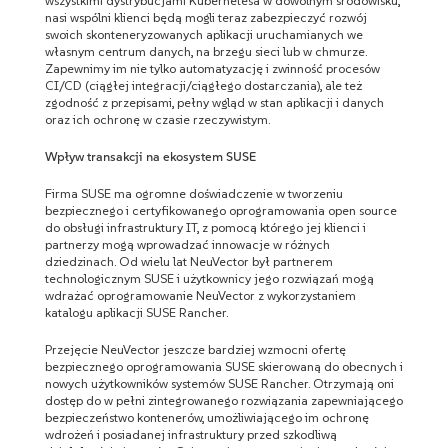
wszystkimi dystrybucjami Kubernetesa w dowolnym środowisku,
nasi wspólni klienci będą mogli teraz zabezpieczyć rozwój
swoich skonteneryzowanych aplikacji uruchamianych we
własnym centrum danych, na brzegu sieci lub w chmurze.
Zapewnimy im nie tylko automatyzację i zwinność procesów
CI/CD (ciągłej integracji/ciągłego dostarczania), ale też
zgodność z przepisami, pełny wgląd w stan aplikacji i danych
oraz ich ochronę w czasie rzeczywistym.
Wpływ transakcji na ekosystem SUSE
Firma SUSE ma ogromne doświadczenie w tworzeniu
bezpiecznego i certyfikowanego oprogramowania open source
do obsługi infrastruktury IT, z pomocą którego jej klienci i
partnerzy mogą wprowadzać innowacje w różnych
dziedzinach. Od wielu lat NeuVector był partnerem
technologicznym SUSE i użytkownicy jego rozwiązań mogą
wdrażać oprogramowanie NeuVector z wykorzystaniem
katalogu aplikacji SUSE Rancher.
Przejęcie NeuVector jeszcze bardziej wzmocni ofertę
bezpiecznego oprogramowania SUSE skierowaną do obecnych i
nowych użytkowników systemów SUSE Rancher. Otrzymają oni
dostęp do w pełni zintegrowanego rozwiązania zapewniającego
bezpieczeństwo kontenerów, umożliwiającego im ochronę
wdrożeń i posiadanej infrastruktury przed szkodliwą