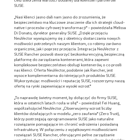
celu stworzenia wartości dodanej dla klientów i partnerów
SUSE.
„Nasi klienci jasno dali nam jasno do zrozumienia, że
bezpieczeństwo ma kluczowe znaczenie dla ich strategii cloud-
native i procesów cyfrowej transformacji” – powiedziała Melissa
Di Donato, dyrektor generalny SUSE. „Dzięki przejęciu
NeuVector wywiązujemy się z obietnicy dostarczania nowych
możliwości potrzebnych naszym klientom, co robimy zarówno
organicznie, jak i poprzez przejęcia. Integracja NeuVector z
SUSE Rancher pozwoli stworzyć bezkonkurencyjną, bezpieczną
platformę do zarządzania kontenerami, która zapewni
kompleksowe bezpieczeństwo obsługi kontenerów, o co prosili
nas klienci. Oferta NeuVector, podobnie jak Rancher, jest
wysoce komplementarna do istniejących produktów SUSE.
Wykorzystując możliwości i reputację SUSE, rozszerzymy naszą
ofertę na rynki zapewniające wysoki wzrost.”
„To naprawdę świetny moment, by dołączyć do firmy SUSE,
która w ostatnich latach rosła w siłę” – powiedział Fei Huang,
współzałożyciel NeuVector. „Obserwujemy wzrost liczby
klientów działających w modelu „zero zaufania” (Zero Trust),
którzy postrzegają oprogramowanie SUSE jako naturalne
rozwiązanie pomagające im chronić wdrożenia i posiadaną
infrastrukturę. W połączeniu z wyjątkowymi możliwościami
rozwiązań SUSE Rancher, oferującymi pełne zarządzanie