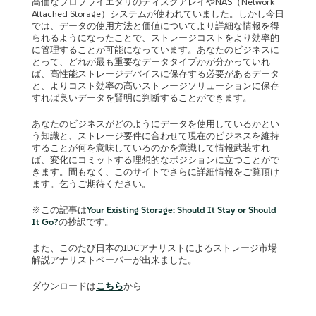
高価なプロプライエタリのディスクアレイやNAS（Network
Attached Storage）システムが使われていました。しかし今日
では、データの使用方法と価値についてより詳細な情報を得
られるようになったことで、ストレージコストをより効率的
に管理することが可能になっています。あなたのビジネスに
とって、どれが最も重要なデータタイプかが分かっていれ
ば、高性能ストレージデバイスに保存する必要があるデータ
と、よりコスト効率の高いストレージソリューションに保存
すれば良いデータを賢明に判断することができます。
あなたのビジネスがどのようにデータを使用しているかとい
う知識と、ストレージ要件に合わせて現在のビジネスを維持
することが何を意味しているのかを意識して情報武装すれ
ば、変化にコミットする理想的なポジションに立つことがで
きます。間もなく、このサイトでさらに詳細情報をご覧頂け
ます。乞うご期待ください。
※この記事は
Your Existing Storage: Should It Stay or Should
It Go?
の抄訳です。
また、このたび日本のIDCアナリストによるストレージ市場
解説アナリストペーパーが出来ました。
ダウンロードは
こちら
から