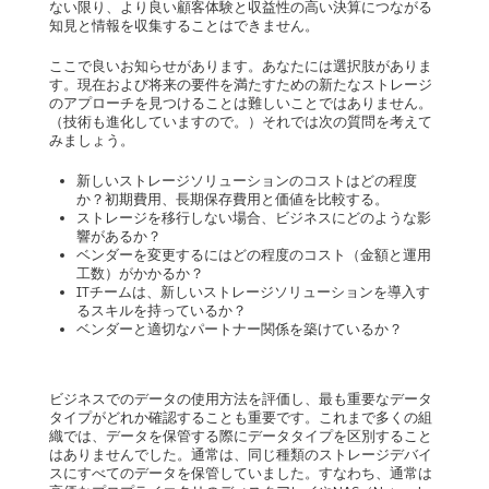
ない限り、より良い顧客体験と収益性の高い決算につながる
知見と情報を収集することはできません。
ここで良いお知らせがあります。あなたには選択肢がありま
す。現在および将来の要件を満たすための新たなストレージ
のアプローチを見つけることは難しいことではありません。
（技術も進化していますので。）それでは次の質問を考えて
みましょう。
新しいストレージソリューションのコストはどの程度
か？初期費用、長期保存費用と価値を比較する。
ストレージを移行しない場合、ビジネスにどのような影
響があるか？
ベンダーを変更するにはどの程度のコスト（金額と運用
工数）がかかるか？
ITチームは、新しいストレージソリューションを導入す
るスキルを持っているか？
ベンダーと適切なパートナー関係を築けているか？
ビジネスでのデータの使用方法を評価し、最も重要なデータ
タイプがどれか確認することも重要です。これまで多くの組
織では、データを保管する際にデータタイプを区別すること
はありませんでした。通常は、同じ種類のストレージデバイ
スにすべてのデータを保管していました。すなわち、通常は