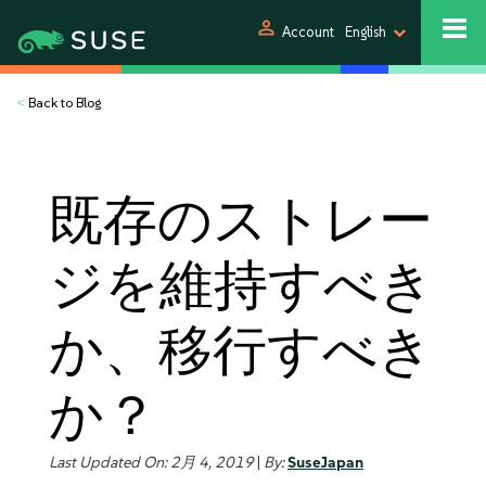
person
Account
English
<
Back to Blog
既存のストレー
ジを維持すべき
か、移行すべき
か？
Last Updated On: 2月 4, 2019
|
By:
SuseJapan