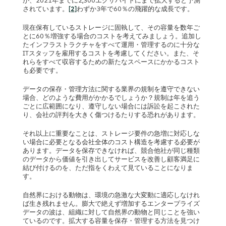
が、2021年までに2,300エクサバイトにまで拡大すると予測
されています。
[2]
わずか3年で60％の飛躍的な成長です。
現在保有しているストレージに固執して、その容量を数年ご
とに60％増強する場合のコストを考えてみましょう。追加し
たインフラストラクチャをすべて運用・管理するのに十分な
ITスタッフを雇用するコストを考慮してください。また、そ
れらをすべて収容するための新たなスペースにかかるコスト
も必要です。
データの保存・管理方法に関する業界の規制を遵守できない
場合、どのような費用がかかるでしょうか？規制は年を追う
ごとに広範囲になり、遵守しない場合には訴訟を起こされた
り、会社の評判を大きく傷つけるたりする恐れがあります。
それ以上に重要なことは、ストレージ要件の急増に対応しな
い場合に必要となる会社全体のコスト構造を考慮する必要が
あります。データを保存できなければ、競合他社が同じ種類
のデータから価値を引き出してサービスを改善し顧客満足に
結び付けるのを、ただ指をくわえて見ていることになりま
す。
自然界における動物は、環境の急激な大変動に適応しなけれ
ば生き残れません。膨大で絶えず増加するエンタープライズ
データの波は、組織に対して自然界の動物と同じことを強い
ているのです。拡大する容量を保存・管理する方法を見つけ