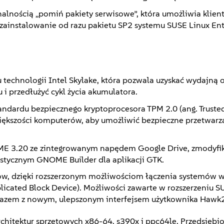
onalnością „pomiń pakiety serwisowe”, która umożliwia klie
zainstalowanie od razu pakietu SP2 systemu SUSE Linux Ent
technologii Intel Skylake, która pozwala uzyskać wydajną 
 i przedłużyć cykl życia akumulatora.
dardu bezpiecznego kryptoprocesora TPM 2.0 (ang. Truste
iększości komputerów, aby umożliwić bezpieczne przetwarz
ME 3.20 ze zintegrowanym napędem Google Drive, zmodyf
tycznym GNOME Builder dla aplikacji GTK.
jów, dzięki rozszerzonym możliwościom łączenia systemów w
icated Block Device). Możliwości zawarte w rozszerzeniu S
ą razem z nowym, ulepszonym interfejsem użytkownika Hawk2
rchitektur sprzętowych x86-64, s390x i ppc64le. Przedsiębi