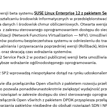
ersji beta systemu
SUSE Linux Enterprise 12 z pakietem Se
ztałcaniu środowisk informatycznych w przedsiębiorstwach
a danych i środowisk chmur obliczeniowych. Otwarta wersj
ia z zakresu sterowanego oprogramowaniem dostępu do siec
lizacji (Network Functions Virtualization — NFV). Umożliwi
ów poziomu bezpieczeństwa systemu w odniesieniu do tran
ualniania i przywracania poprzedniej wersji (Rollback), któr
oraz skracają czas wdrażania systemów.
Service Pack 2 w postaci publicznej wersji beta umożliwia
szybsze wdrażanie ogólnodostępnego oprogramowania.
2 SP2 wprowadzą niespotykane dotąd na rynku udoskonalenia
ie dla przełącznika Open vSwitch z pakietem rozwoju prze
co pozwala ponaddwunastokrotnie zwiększyć wydajność prz
 rozwiązań w zakresie dostępu do sieci sterowanego opro
Przełącznik Open vSwitch z pakietem DPDK przyspiesza przeł
twarzania pakietów niezbędne do obsługi rozwiązań SDN i NF