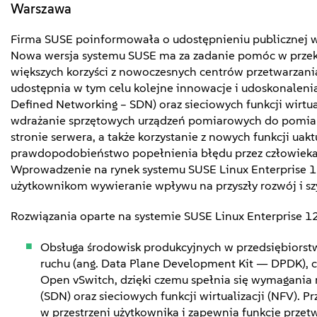
Warszawa
Firma SUSE poinformowała o udostępnieniu publicznej w
Nowa wersja systemu SUSE ma za zadanie pomóc w przeks
większych korzyści z nowoczesnych centrów przetwarzani
udostępnia w tym celu kolejne innowacje i udoskonalen
Defined Networking – SDN) oraz sieciowych funkcji wirtua
wdrażanie sprzętowych urządzeń pomiarowych do pomiar
stronie serwera, a także korzystanie z nowych funkcji uakt
prawdopodobieństwo popełnienia błędu przez człowieka 
Wprowadzenie na rynek systemu SUSE Linux Enterprise 12 
użytkownikom wywieranie wpływu na przyszły rozwój i 
Rozwiązania oparte na systemie SUSE Linux Enterprise 1
Obsługa środowisk produkcyjnych w przedsiębiorstw
ruchu (ang. Data Plane Development Kit — DPDK), 
Open vSwitch, dzięki czemu spełnia się wymagania
(SDN) oraz sieciowych funkcji wirtualizacji (NFV). 
w przestrzeni użytkownika i zapewnia funkcje prze