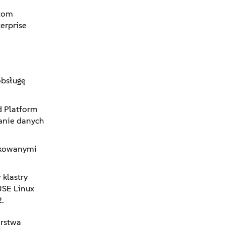
ntom
erprise
obsługę
d Platform
anie danych
ikowanymi
 klastry
USE Linux
.
orstwa