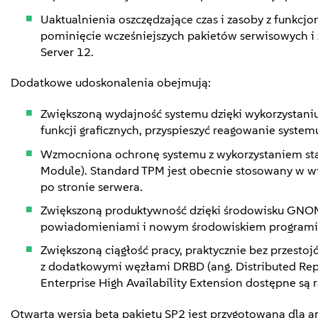
Uaktualnienia oszczędzające czas i zasoby z funkcj
pominięcie wcześniejszych pakietów serwisowych i 
Server 12.
Dodatkowe udoskonalenia obejmują:
Zwiększoną wydajność systemu dzięki wykorzystaniu 
funkcji graficznych, przyspieszyć reagowanie systemu
Wzmocniona ochronę systemu z wykorzystaniem stan
Module). Standard TPM jest obecnie stosowany w w
po stronie serwera.
Zwiększoną produktywność dzięki środowisku GNO
powiadomieniami i nowym środowiskiem programis
Zwiększoną ciągłość pracy, praktycznie bez przesto
z dodatkowymi węzłami DRBD (ang. Distributed Repl
Enterprise High Availability Extension dostępne s
Otwarta wersja beta pakietu SP2 jest przygotowana dla a