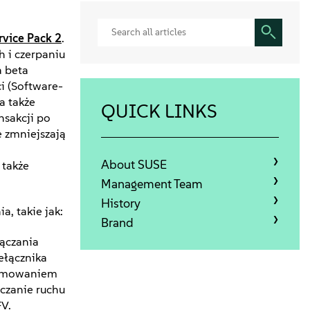
rvice Pack 2
.
 i czerpaniu
a beta
i (Software-
a także
QUICK LINKS
sakcji po
e zmniejszają
About SUSE
 także
Management Team
History
, takie jak:
Brand
łączania
ełącznika
gramowaniem
ączanie ruchu
V.