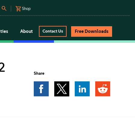
Shop
ties
About
Free Downloads
Contact Us
2
Share