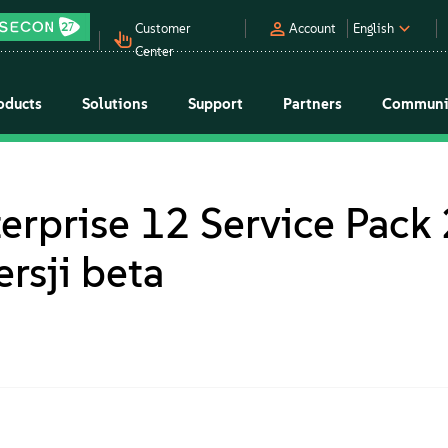
Customer
Account
English
Center
oducts
Solutions
Support
Partners
Communi
erprise 12 Service Pack 
rsji beta