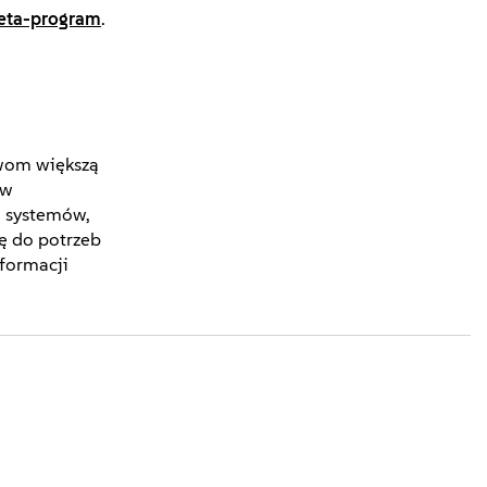
eta-program
.
twom większą
ów
ą systemów,
ę do potrzeb
nformacji