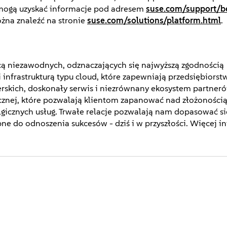
a mogą uzyskać informacje pod adresem
suse.com/support/b
ożna znaleźć na stronie
suse.com/solutions/platform.html
.
cą niezawodnych, odznaczających się najwyższą zgodnością
 infrastrukturą typu cloud, które zapewniają przedsiębiors
ierskich, doskonały serwis i niezrównany ekosystem partner
cznej, które pozwalają klientom zapanować nad złożoności
gicznych usług. Trwałe relacje pozwalają nam dopasować si
ne do odnoszenia sukcesów - dziś i w przyszłości. Więcej i