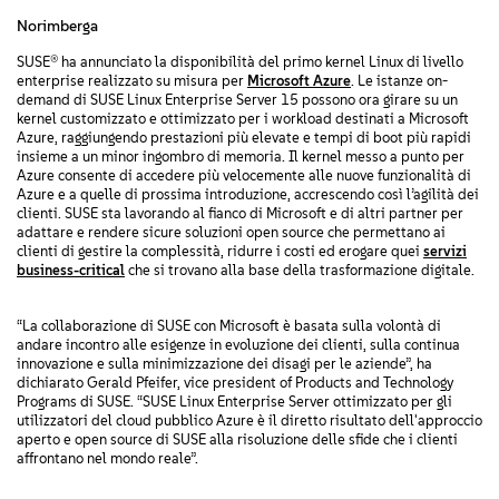
Norimberga
SUSE® ha annunciato la disponibilità del primo kernel Linux di livello
enterprise realizzato su misura per
Microsoft Azure
. Le istanze on-
demand di SUSE Linux Enterprise Server 15 possono ora girare su un
kernel customizzato e ottimizzato per i workload destinati a Microsoft
Azure, raggiungendo prestazioni più elevate e tempi di boot più rapidi
insieme a un minor ingombro di memoria. Il kernel messo a punto per
Azure consente di accedere più velocemente alle nuove funzionalità di
Azure e a quelle di prossima introduzione, accrescendo così l’agilità dei
clienti. SUSE sta lavorando al fianco di Microsoft e di altri partner per
adattare e rendere sicure soluzioni open source che permettano ai
clienti di gestire la complessità, ridurre i costi ed erogare quei
servizi
business-critical
che si trovano alla base della trasformazione digitale.
“La collaborazione di SUSE con Microsoft è basata sulla volontà di
andare incontro alle esigenze in evoluzione dei clienti, sulla continua
innovazione e sulla minimizzazione dei disagi per le aziende”, ha
dichiarato Gerald Pfeifer, vice president of Products and Technology
Programs di SUSE. “SUSE Linux Enterprise Server ottimizzato per gli
utilizzatori del cloud pubblico Azure è il diretto risultato dell'approccio
aperto e open source di SUSE alla risoluzione delle sfide che i clienti
affrontano nel mondo reale”.