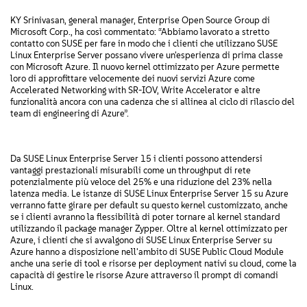
KY Srinivasan, general manager, Enterprise Open Source Group di
Microsoft Corp., ha così commentato: “Abbiamo lavorato a stretto
contatto con SUSE per fare in modo che i clienti che utilizzano SUSE
Linux Enterprise Server possano vivere un'esperienza di prima classe
con Microsoft Azure. Il nuovo kernel ottimizzato per Azure permette
loro di approfittare velocemente dei nuovi servizi Azure come
Accelerated Networking with SR-IOV, Write Accelerator e altre
funzionalità ancora con una cadenza che si allinea al ciclo di rilascio del
team di engineering di Azure”.
Da SUSE Linux Enterprise Server 15 i clienti possono attendersi
vantaggi prestazionali misurabili come un throughput di rete
potenzialmente più veloce del 25% e una riduzione del 23% nella
latenza media. Le istanze di SUSE Linux Enterprise Server 15 su Azure
verranno fatte girare per default su questo kernel customizzato, anche
se i clienti avranno la flessibilità di poter tornare al kernel standard
utilizzando il package manager Zypper. Oltre al kernel ottimizzato per
Azure, i clienti che si avvalgono di SUSE Linux Enterprise Server su
Azure hanno a disposizione nell'ambito di SUSE Public Cloud Module
anche una serie di tool e risorse per deployment nativi su cloud, come la
capacità di gestire le risorse Azure attraverso il prompt di comandi
Linux.