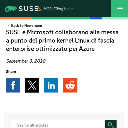
Account
English
Back to Newsroom
SUSECON 2027
Customer Center
Shop
SUSE e Microsoft collaborano alla messa
a punto del primo kernel Linux di fascia
Products
enterprise ottimizzato per Azure
Solutions
September 3, 2018
Share
Support
Partners
Communities