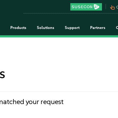
pan_tool_alt
C
Products
Solutions
Support
Partners
s
 matched your request