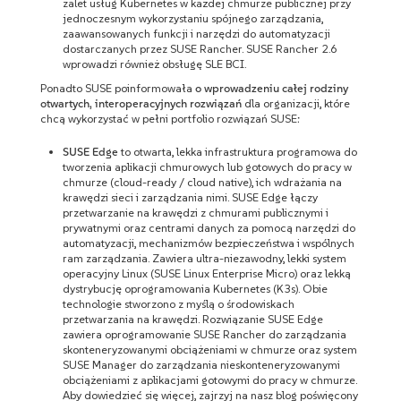
zalet usług Kubernetes w każdej chmurze publicznej przy
jednoczesnym wykorzystaniu spójnego zarządzania,
zaawansowanych funkcji i narzędzi do automatyzacji
dostarczanych przez SUSE Rancher. SUSE Rancher 2.6
wprowadzi również obsługę SLE BCI.
Ponadto SUSE poinformowała
o wprowadzeniu całej rodziny
otwartych, interoperacyjnych rozwiązań
dla organizacji, które
chcą wykorzystać w pełni portfolio rozwiązań SUSE:
SUSE Edge
to otwarta, lekka infrastruktura programowa do
tworzenia aplikacji chmurowych lub gotowych do pracy w
chmurze (cloud-ready / cloud native), ich wdrażania na
krawędzi sieci i zarządzania nimi. SUSE Edge łączy
przetwarzanie na krawędzi z chmurami publicznymi i
prywatnymi oraz centrami danych za pomocą narzędzi do
automatyzacji, mechanizmów bezpieczeństwa i wspólnych
ram zarządzania. Zawiera ultra-niezawodny, lekki system
operacyjny Linux (SUSE Linux Enterprise Micro) oraz lekką
dystrybucję oprogramowania Kubernetes (K3s). Obie
technologie stworzono z myślą o środowiskach
przetwarzania na krawędzi. Rozwiązanie SUSE Edge
zawiera oprogramowanie SUSE Rancher do zarządzania
skonteneryzowanymi obciążeniami w chmurze oraz system
SUSE Manager do zarządzania nieskonteneryzowanymi
obciążeniami z aplikacjami gotowymi do pracy w chmurze.
Aby dowiedzieć się więcej, zajrzyj na nasz blog poświęcony