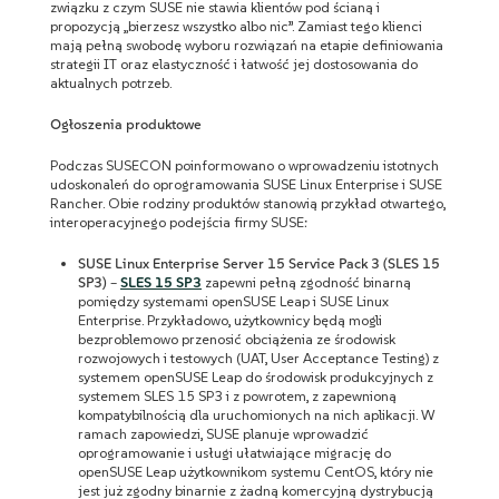
związku z czym SUSE nie stawia klientów pod ścianą i
propozycją „bierzesz wszystko albo nic”. Zamiast tego klienci
mają pełną swobodę wyboru rozwiązań na etapie definiowania
strategii IT oraz elastyczność i łatwość jej dostosowania do
aktualnych potrzeb.
Ogłoszenia produktowe
Podczas SUSECON poinformowano o wprowadzeniu istotnych
udoskonaleń do oprogramowania SUSE Linux Enterprise i SUSE
Rancher. Obie rodziny produktów stanowią przykład otwartego,
interoperacyjnego podejścia firmy SUSE:
SUSE Linux Enterprise Server 15 Service Pack 3 (SLES 15
SP3)
–
SLES 15 SP3
zapewni pełną zgodność binarną
pomiędzy systemami openSUSE Leap i SUSE Linux
Enterprise. Przykładowo, użytkownicy będą mogli
bezproblemowo przenosić obciążenia ze środowisk
rozwojowych i testowych (UAT, User Acceptance Testing) z
systemem openSUSE Leap do środowisk produkcyjnych z
systemem SLES 15 SP3 i z powrotem, z zapewnioną
kompatybilnością dla uruchomionych na nich aplikacji. W
ramach zapowiedzi, SUSE planuje wprowadzić
oprogramowanie i usługi ułatwiające migrację do
openSUSE Leap użytkownikom systemu CentOS, który nie
jest już zgodny binarnie z żadną komercyjną dystrybucją