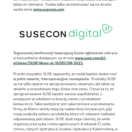
także on-demand. Trzeba tylko zarejestrować się na stronie
wydarzenia
www.susecon.com
.
Tegorocznej konferencji towarzyszą liczne ogłoszenia
zebrane
w komunikacie dostępnym na stronie
www.suse.com/pl-
pl/news/SUSE-News-at-SUSECON-2021
Przede wszystkim SUSE zapewniła, że nadal będzie dostarczać
w pełni otwarte, interoperacyjne rozwiązania
. Produkty SUSE
są nie tylko oparte na oprogramowaniu otwartym, ale także są
otwarte w prawdziwym tego słowa znaczeniu. Oznacza to, że
oprogramowanie SUSE będzie zawsze współdziałać z
wiodącymi produktami w branży, nawet z produktami
konkurencji. Takie podejście jest zakorzenione w przekonaniu
firmy, że klienci wtedy stają się najbardziej innowacyjni, gdy
mają swobodę wyboru produktów, które ich zdaniem najlepiej
odpowiadają potrzebom. SUSE dostrzega również, że wiele
organizacji korzysta z heterogenicznych środowisk IT, wielu
chmur, różnych dystrybucji Linuksa i dystrybucji Kubernetesa, w