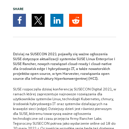
SHARE
Dzisiaj na SUSECON 2021 pojawiły się ważne ogłoszenia
SUSE dotyczące aktualizacji systemów SUSE Linux Enterprise i
SUSE Rancher, nowych rozwiązań cloud-ready i cloud-native
dla środowisk edge i hybrydowego IT, a także nowatorskich
projektów open source, w tym Harvester, rozwiązania open
source dla infrastruktury hiperkonwergentnej (HCI).
SUSE rozpoczęła dzisiaj konferencję SUSECON Digital 2021, w
ramach której zaprezentuje najnowsze rozwiązania dla
użytkowników systemów Linux, technologii Kubernetes, chmury,
środowisk hybrydowego IT oraz systemów działających na
krawędzi sieci (edge). Dzisiejszy dzień jest również pierwszym
dla SUSE, któremu towarzyszą ważne ogłoszenia
technologiczne od czasu przejęcia firmy Rancher Labs.
Tegoroczny SUSECON potrwa jako wydarzenie online od 18 do
20 maja 2021 r. Oczywiście wszystkie sesje będę też dostępne