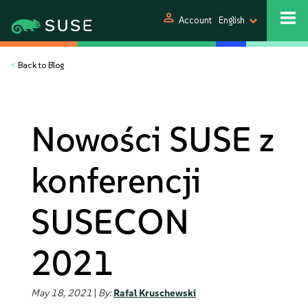
person
Account
English
<
Back to Blog
Nowości SUSE z
konferencji
SUSECON
2021
May 18, 2021
|
By:
Rafal Kruschewski