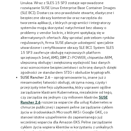
Linuksa. Wraz z SLES 15 SP3 zostaje wprowadzone
rozwiązanie SUSE Linux Enterprise Base Container Images
(SLE BCI). Dostarcza ono prawdziwie otwarte, elastyczne i
bezpieczne obrazy kontenerów oraz narzędzia do
tworzenia aplikacji, z których programiści i integratorzy
systemów mogą skorzystać natychmiast bez obawy o
problemy z vendor lock-in, z którymi spotykają się w
alternatywnych ofertach. Aby sprostać potrzebom rynków
regulowanych, firma SUSE planuje udostępnić specjalnie
utwardzone i certyfikowane obrazy SLE BCI. System SLES
15 SP3 zaoferuje obsługę najnowszych platform
sprzętowych Intel, AMD, IBM Z i POWER, chipsetów ARM,
ulepszoną obsługę i zwiększoną wydajność baz danych
oraz wzmocnione bezpieczeństwo i ochronę danych dzięki
zgodności ze standardem STIG i obsłudze kryptografii.
SUSE Rancher 2.6
– oprogramowanie to, znane już z
niesamowitej łatwości obsługi, otrzyma nowy, czysty i
przejrzysty interfejs użytkownika, który usprawni ogólne
zarządzanie klastrami Kubernetesa, niezależnie od tego,
czy zarządza się jednym czy milionem klastrów.
SUSE
Rancher 2.6
rozszerza wsparcie dla usług Kubernetes w
chmurze publicznej i zapewni pełne zarządzanie cyklem
życia w środowiskach Microsoft AKS i Google GKE, co
stanowi istotne uzupełnienie do zapewnianego już
wcześniej wsparcia dla Amazon EKS. Pełne zarządzanie
cyklem życia wspiera klientów w korzystaniu z unikalnych