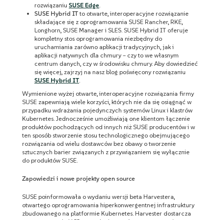
rozwiązaniu
SUSE Edge
.
SUSE Hybrid IT
to otwarte, interoperacyjne rozwiązanie
składające się z oprogramowania SUSE Rancher, RKE,
Longhorn, SUSE Manager i SLES. SUSE Hybrid IT oferuje
kompletny stos oprogramowania niezbędny do
uruchamiania zarówno aplikacji tradycyjnych, jak i
aplikacji natywnych dla chmury – czy to we własnym
centrum danych, czy w środowisku chmury. Aby dowiedzieć
się więcej, zajrzyj na nasz blog poświęcony rozwiązaniu
SUSE Hybrid IT
.
Wymienione wyżej otwarte, interoperacyjne rozwiązania firmy
SUSE zapewniają wiele korzyści, których nie da się osiągnąć w
przypadku wdrażania pojedynczych systemów Linux i klastrów
Kubernetes. Jednocześnie umożliwiają one klientom łączenie
produktów pochodzących od innych niż SUSE producentów i w
ten sposób stworzenie stosu technologicznego obejmującego
rozwiązania od wielu dostawców bez obawy o tworzenie
sztucznych barier związanych z przywiązaniem się wyłącznie
do produktów SUSE.
Zapowiedzi i nowe projekty open source
SUSE poinformowała o wydaniu wersji beta Harvestera,
otwartego oprogramowania hiperkonwergentnej infrastruktury
zbudowanego na platformie Kubernetes. Harvester dostarcza