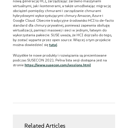
nową generację HCI, zarządzając zarówno maszynami
wirtualnymi, jak i kontenerami, a także umożliwiając migrację
obciążeń pomiędzy chmurami i zarządzanie chmurami
hybrydowymi wykorzystującymi chmury Amazon, Azure i
Google Cloud. Obecnie tradycyjne środowisko HCI to de-facto
standard dla chmury prywatnej, ponieważ zapewnia obsługę
wirtualizacji, pamięci masowej i sieci w jednym, łatwym do
wykorzystania pakiecie. SUSE uważa, że HCI dojrzało do tego,
by zostać wyparte przez open source. Więcej o tym projekcie
można dowiedzieć się
tutaj
.
Wszystkie te nowe produkty i rozwiązania są prezentowane
podczas SUSECON 2021. Pełna lista sesji dostępna jest na
stronie
https://www.susecon.com/sessions.html
Related Articles