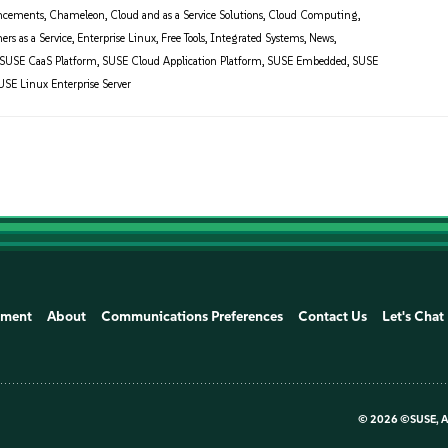
ncements
,
Chameleon
,
Cloud and as a Service Solutions
,
Cloud Computing
,
ers as a Service
,
Enterprise Linux
,
Free Tools
,
Integrated Systems
,
News
,
SUSE CaaS Platform
,
SUSE Cloud Application Platform
,
SUSE Embedded
,
SUSE
USE Linux Enterprise Server
ement
About
Communications Preferences
Contact Us
Let's Chat
©
2026 ©SUSE, Al