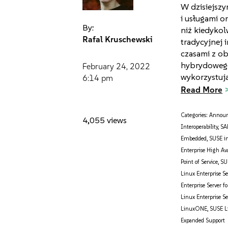
W dzisiejsz
i usługami on
By:
niż kiedykol
Rafal Kruschewski
tradycyjnej 
czasami z ob
hybrydowego 
February 24, 2022
wykorzystują
6:14 pm
Read More
Categories:
Annou
4,055 views
Interoperability
,
SA
Embedded
,
SUSE i
Enterprise High Ava
Point of Service
,
SU
Linux Enterprise S
Enterprise Server f
Linux Enterprise Se
LinuxONE
,
SUSE Li
Expanded Support