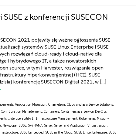
 SUSE z konferencji SUSECON
SUSECON 2021 pojawiły się ważne ogłoszenia SUSE
tualizacji systemów SUSE Linux Enterprise i SUSE
ych rozwiązań cloud-ready i cloud-native dla
ge i hybrydowego IT, a także nowatorskich
pen source, w tym Harvester, rozwiązania open
nfrastruktury hiperkonwergentnej (HCI). SUSE
zisiaj konferencję SUSECON Digital 2021, w […]
ncements
,
Application Migration
,
Chameleon
,
Cloud and as a Service Solutions
,
,
Configuration Management
,
Containers
,
Containers as a Service
,
DevOps
,
vents
,
Interoperability
,
IT Infrastructure Management
,
Kubernetes
,
Mission-
g
,
News
,
openSUSE
,
S/4HANA
,
Server
,
Server and Application Virtualization
,
nfrastructure
,
SUSE Embedded
,
SUSE in the Cloud
,
SUSE Linux Enterprise
,
SUSE