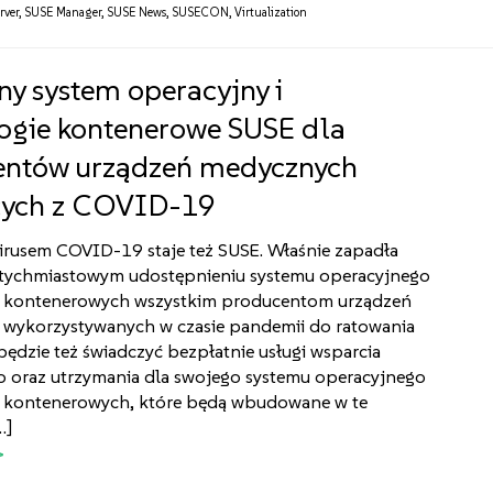
rver
,
SUSE Manager
,
SUSE News
,
SUSECON
,
Virtualization
ny system operacyjny i
ogie kontenerowe SUSE dla
entów urządzeń medycznych
cych z COVID-19
irusem COVID-19 staje też SUSE. Właśnie zapadła
atychmiastowym udostępnieniu systemu operacyjnego
ii kontenerowych wszystkim producentom urządzeń
wykorzystywanych w czasie pandemii do ratowania
będzie też świadczyć bezpłatnie usługi wsparcia
o oraz utrzymania dla swojego systemu operacyjnego
ii kontenerowych, które będą wbudowane w te
…]