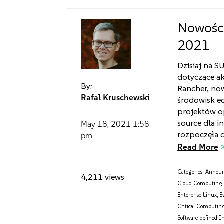
Nowości
2021
Dzisiaj na 
dotyczące ak
By:
Rancher, now
Rafal Kruschewski
środowisk ed
projektów o
source dla i
May 18, 2021
1:58
rozpoczęła d
pm
Read More
Categories:
Annou
4,211 views
Cloud Computing
Enterprise Linux
,
E
Critical Computin
Software-defined I