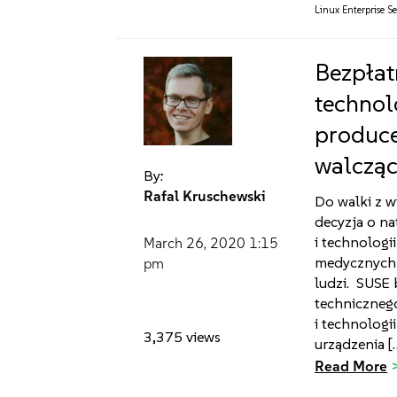
Linux Enterprise Se
Bezpłat
technol
produc
walczą
By:
Rafal Kruschewski
Do walki z w
decyzja o n
i technolog
March 26, 2020
1:15
medycznych 
pm
ludzi. SUSE 
techniczneg
i technolog
3,375 views
urządzenia [
Read More