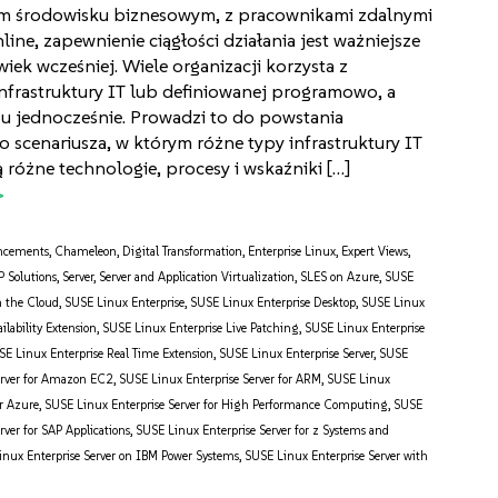
ym środowisku biznesowym, z pracownikami zdalnymi
line, zapewnienie ciągłości działania jest ważniejsze
wiek wcześniej. Wiele organizacji korzysta z
infrastruktury IT lub definiowanej programowo, a
u jednocześnie. Prowadzi to do powstania
scenariusza, w którym różne typy infrastruktury IT
 różne technologie, procesy i wskaźniki […]
ncements
,
Chameleon
,
Digital Transformation
,
Enterprise Linux
,
Expert Views
,
P Solutions
,
Server
,
Server and Application Virtualization
,
SLES on Azure
,
SUSE
n the Cloud
,
SUSE Linux Enterprise
,
SUSE Linux Enterprise Desktop
,
SUSE Linux
ilability Extension
,
SUSE Linux Enterprise Live Patching
,
SUSE Linux Enterprise
SE Linux Enterprise Real Time Extension
,
SUSE Linux Enterprise Server
,
SUSE
erver for Amazon EC2
,
SUSE Linux Enterprise Server for ARM
,
SUSE Linux
or Azure
,
SUSE Linux Enterprise Server for High Performance Computing
,
SUSE
rver for SAP Applications
,
SUSE Linux Enterprise Server for z Systems and
nux Enterprise Server on IBM Power Systems
,
SUSE Linux Enterprise Server with