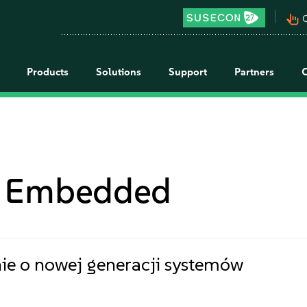
pan_tool_alt
C
Products
Solutions
Support
Partners
 Embedded
ie o nowej generacji systemów