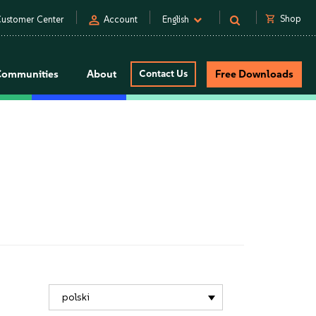
person
shopping_cart
Shop
ustomer Center
Account
English
Communities
About
Contact Us
Free Downloads
polski