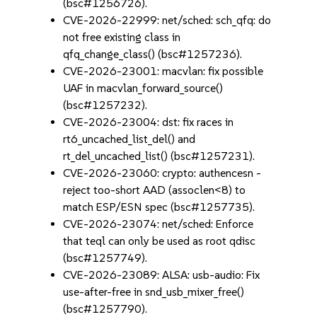
(bsc#1256726).
CVE-2026-22999: net/sched: sch_qfq: do
not free existing class in
qfq_change_class() (bsc#1257236).
CVE-2026-23001: macvlan: fix possible
UAF in macvlan_forward_source()
(bsc#1257232).
CVE-2026-23004: dst: fix races in
rt6_uncached_list_del() and
rt_del_uncached_list() (bsc#1257231).
CVE-2026-23060: crypto: authencesn -
reject too-short AAD (assoclen<8) to
match ESP/ESN spec (bsc#1257735).
CVE-2026-23074: net/sched: Enforce
that teql can only be used as root qdisc
(bsc#1257749).
CVE-2026-23089: ALSA: usb-audio: Fix
use-after-free in snd_usb_mixer_free()
(bsc#1257790).