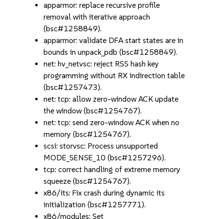
apparmor: replace recursive profile
removal with iterative approach
(bsc#1258849).
apparmor: validate DFA start states are in
bounds in unpack_pdb (bsc#1258849).
net: hv_netvsc: reject RSS hash key
programming without RX indirection table
(bsc#1257473).
net: tcp: allow zero-window ACK update
the window (bsc#1254767).
net: tcp: send zero-window ACK when no
memory (bsc#1254767).
scsi: storvsc: Process unsupported
MODE_SENSE_10 (bsc#1257296).
tcp: correct handling of extreme memory
squeeze (bsc#1254767).
x86/its: Fix crash during dynamic its
initialization (bsc#1257771).
x86/modules: Set