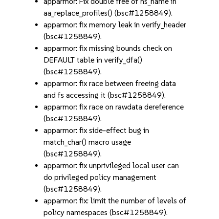
apparmor: Fix double free of ns_name in
aa_replace_profiles() (bsc#1258849).
apparmor: fix memory leak in verify_header
(bsc#1258849).
apparmor: fix missing bounds check on
DEFAULT table in verify_dfa()
(bsc#1258849).
apparmor: fix race between freeing data
and fs accessing it (bsc#1258849).
apparmor: fix race on rawdata dereference
(bsc#1258849).
apparmor: fix side-effect bug in
match_char() macro usage
(bsc#1258849).
apparmor: fix unprivileged local user can
do privileged policy management
(bsc#1258849).
apparmor: fix: limit the number of levels of
policy namespaces (bsc#1258849).