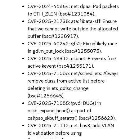
CVE-2024-46854: net: dpaa: Pad packets
to ETH_ZLEN (bsc#1231084).
CVE-2025-21738: ata: libata-sff: Ensure
that we cannot write outside the allocated
buffer (bsc#1238917).
CVE-2025-40242: gfs2: Fix unlikely race
in gdlm_put_lock (bsc#1255075).
CVE-2025-68312: usbnet: Prevents free
active kevent (bsc#1255171).
CVE-2025-71066: net/sched: ets: Always
remove class from active list before
deleting in ets_qdisc_change
(bsc#1256645).
CVE-2025-71085: ipv6: BUG() in
pskb_expand_head() as part of
calipso_skbuff_setattr() (bsc#1256623).
CVE-2025-71112: net: hns3: add VLAN
id validation before using