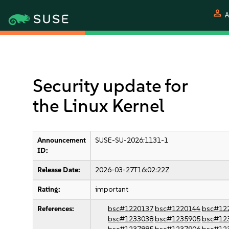
person
A
Security update for
the Linux Kernel
Announcement
SUSE-SU-2026:1131-1
ID:
Release Date:
2026-03-27T16:02:22Z
Rating:
important
References:
bsc#1220137
bsc#1220144
bsc#12
bsc#1233038
bsc#1235905
bsc#12