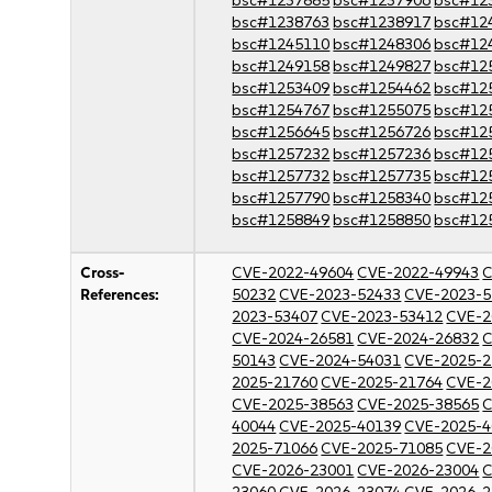
bsc#1237885
bsc#1237906
bsc#12
bsc#1238763
bsc#1238917
bsc#12
bsc#1245110
bsc#1248306
bsc#12
bsc#1249158
bsc#1249827
bsc#12
bsc#1253409
bsc#1254462
bsc#12
bsc#1254767
bsc#1255075
bsc#12
bsc#1256645
bsc#1256726
bsc#12
bsc#1257232
bsc#1257236
bsc#12
bsc#1257732
bsc#1257735
bsc#12
bsc#1257790
bsc#1258340
bsc#12
bsc#1258849
bsc#1258850
bsc#12
Cross-
CVE-2022-49604
CVE-2022-49943
C
References:
50232
CVE-2023-52433
CVE-2023-5
2023-53407
CVE-2023-53412
CVE-2
CVE-2024-26581
CVE-2024-26832
C
50143
CVE-2024-54031
CVE-2025-2
2025-21760
CVE-2025-21764
CVE-2
CVE-2025-38563
CVE-2025-38565
C
40044
CVE-2025-40139
CVE-2025-4
2025-71066
CVE-2025-71085
CVE-2
CVE-2026-23001
CVE-2026-23004
C