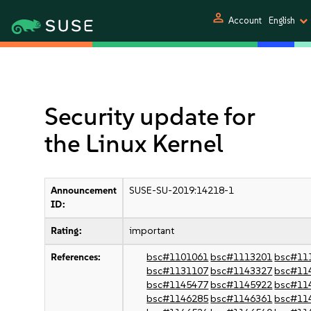
person
Account
English
Security update for
the Linux Kernel
Announcement
SUSE-SU-2019:14218-1
ID:
Rating:
important
References:
bsc#1101061
bsc#1113201
bsc#11
bsc#1131107
bsc#1143327
bsc#11
bsc#1145477
bsc#1145922
bsc#11
bsc#1146285
bsc#1146361
bsc#11