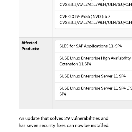
CVSS:3.1/AV:L/AC:L/PR:H/UI:N/S:U/C:H
CVE-2019-9456
( NVD ):
6.7
CVSS:3.1/AV:L/AC:L/PR:H/UI:N/S:U/C:H
Affected
SLES for SAP Applications 11-SP4
Products:
SUSE Linux Enterprise High Availability
Extension 11 SP4
SUSE Linux Enterprise Server 11 SP4
SUSE Linux Enterprise Server 11 SP4 LT
SP4
An update that solves 29 vulnerabilities and
has seven security fixes can now be installed.