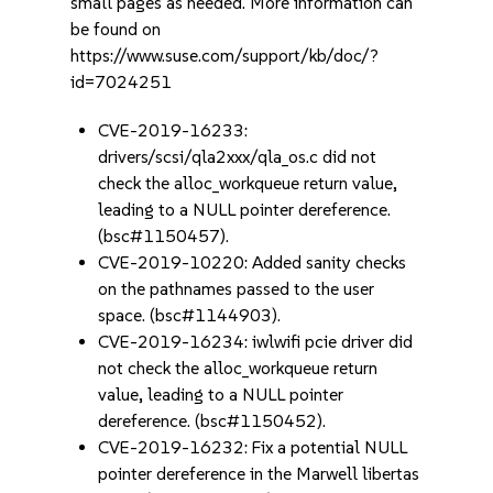
small pages as needed. More information can
be found on
https://www.suse.com/support/kb/doc/?
id=7024251
CVE-2019-16233:
drivers/scsi/qla2xxx/qla_os.c did not
check the alloc_workqueue return value,
leading to a NULL pointer dereference.
(bsc#1150457).
CVE-2019-10220: Added sanity checks
on the pathnames passed to the user
space. (bsc#1144903).
CVE-2019-16234: iwlwifi pcie driver did
not check the alloc_workqueue return
value, leading to a NULL pointer
dereference. (bsc#1150452).
CVE-2019-16232: Fix a potential NULL
pointer dereference in the Marwell libertas