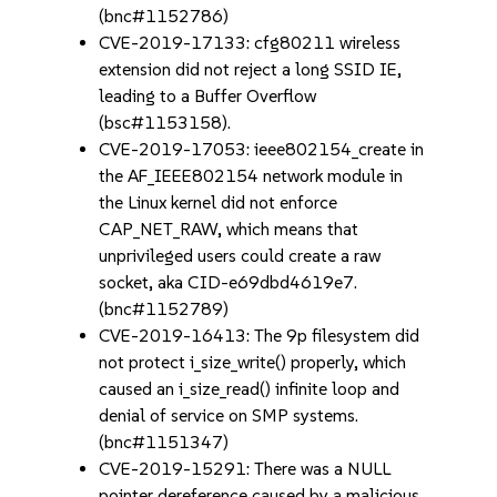
(bnc#1152786)
CVE-2019-17133: cfg80211 wireless
extension did not reject a long SSID IE,
leading to a Buffer Overflow
(bsc#1153158).
CVE-2019-17053: ieee802154_create in
the AF_IEEE802154 network module in
the Linux kernel did not enforce
CAP_NET_RAW, which means that
unprivileged users could create a raw
socket, aka CID-e69dbd4619e7.
(bnc#1152789)
CVE-2019-16413: The 9p filesystem did
not protect i_size_write() properly, which
caused an i_size_read() infinite loop and
denial of service on SMP systems.
(bnc#1151347)
CVE-2019-15291: There was a NULL
pointer dereference caused by a malicious