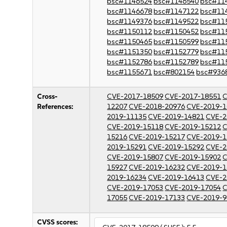
bsc#1146524
bsc#1146540
bsc#11
bsc#1146678
bsc#1147122
bsc#11
bsc#1149376
bsc#1149522
bsc#11
bsc#1150112
bsc#1150452
bsc#11
bsc#1150465
bsc#1150599
bsc#11
bsc#1151350
bsc#1152779
bsc#11
bsc#1152786
bsc#1152789
bsc#11
bsc#1155671
bsc#802154
bsc#936
Cross-
CVE-2017-18509
CVE-2017-18551
C
References:
12207
CVE-2018-20976
CVE-2019-1
2019-11135
CVE-2019-14821
CVE-2
CVE-2019-15118
CVE-2019-15212
C
15216
CVE-2019-15217
CVE-2019-1
2019-15291
CVE-2019-15292
CVE-2
CVE-2019-15807
CVE-2019-15902
C
15927
CVE-2019-16232
CVE-2019-1
2019-16234
CVE-2019-16413
CVE-2
CVE-2019-17053
CVE-2019-17054
C
17055
CVE-2019-17133
CVE-2019-9
CVSS scores: