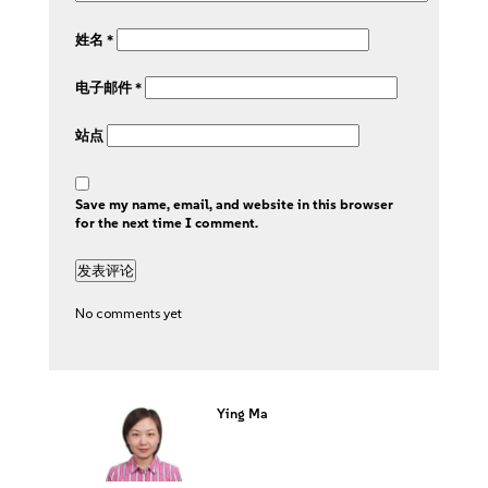
姓名
*
电子邮件
*
站点
Save my name, email, and website in this browser
for the next time I comment.
No comments yet
Ying Ma