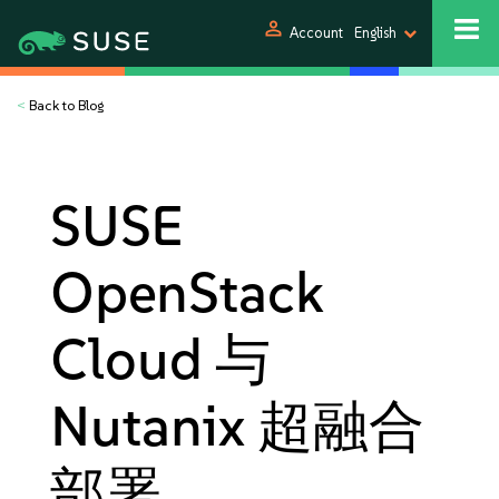
person
Account
English
<
Back to Blog
SUSE
OpenStack
Cloud 与
Nutanix 超融合
部署