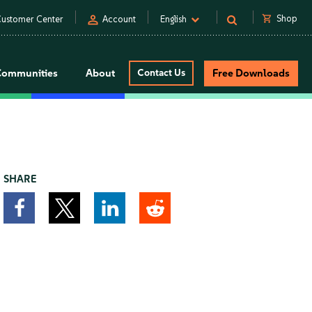
person
shopping_cart
Shop
ustomer Center
Account
English
Communities
About
Contact Us
Free Downloads
SHARE