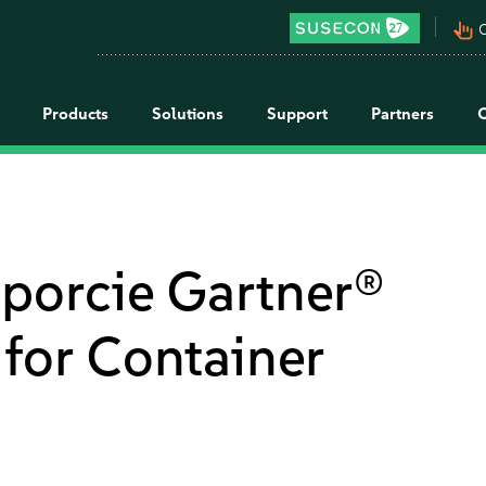
pan_tool_alt
C
Products
Solutions
Support
Partners
porcie Gartner®
for Container