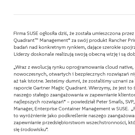
Firma SUSE ogłosiła dziś, że została umieszczona przez
Quadrant™ Management” za swój produkt Rancher Pri
badań nad konkretnym rynkiem, dające szerokie spojr
Liderzy doskonale realizują swoją obecną wizję i są d
„Wraz z ewolucją rynku oprogramowania cloud native,
nowoczesnych, otwartych i bezpiecznych rozwiązań ni
aż tak istotne. Jesteśmy dumni, że zostaliśmy uznani za 
raporcie Gartner Magic Quadrant. Wierzymy, że jest to
naszego stałego zaangażowania w zapewnianie klient
najlepszych rozwiązań” – powiedział Peter Smails, SVP
Manager, Enterprise Container Management w SUSE. „
to wyróżnienie jako podkreślenie naszego zaangażowa
zapewnianie przedsiębiorstwom wszechstronności, któr
się środowisku”.