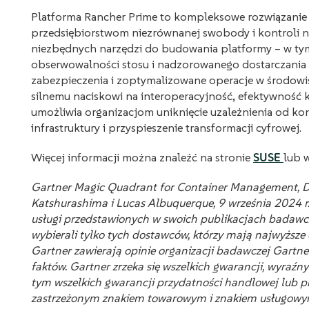
Platforma Rancher Prime to kompleksowe rozwiązanie
przedsiębiorstwom niezrównanej swobody i kontroli n
niezbędnych narzędzi do budowania platformy – w tym 
obserwowalności stosu i nadzorowanego dostarczania a
zabezpieczenia i zoptymalizowane operacje w środowi
silnemu naciskowi na interoperacyjność, efektywność k
umożliwia organizacjom uniknięcie uzależnienia od ko
infrastruktury i przyspieszenie transformacji cyfrowej.
Więcej informacji można znaleźć na stronie
SUSE
lub 
Gartner Magic Quadrant for Container Management, De
Katshurashima i Lucas Albuquerque, 9 września 2024 r
usługi przedstawionych w swoich publikacjach badawcz
wybierali tylko tych dostawców, którzy mają najwyższe
Gartner zawierają opinie organizacji badawczej Gartne
faktów. Gartner zrzeka się wszelkich gwarancji, wyraź
tym wszelkich gwarancji przydatności handlowej lub p
zastrzeżonym znakiem towarowym i znakiem usługowym