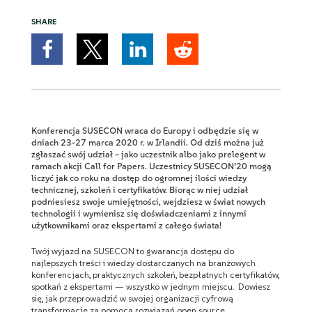
SHARE
Konferencja SUSECON wraca do Europy i odbędzie się w
dniach 23-27 marca 2020 r. w Irlandii. Od dziś można już
zgłaszać swój udział – jako uczestnik albo jako prelegent w
ramach akcji Call for Papers. Uczestnicy SUSECON’20 mogą
liczyć jak co roku na dostęp do ogromnej ilości wiedzy
technicznej, szkoleń i certyfikatów. Biorąc w niej udział
podniesiesz swoje umiejętności, wejdziesz w świat nowych
technologii i wymienisz się doświadczeniami z innymi
użytkownikami oraz ekspertami z całego świata!
Twój wyjazd na SUSECON to gwarancja dostępu do
najlepszych treści i wiedzy dostarczanych na branżowych
konferencjach, praktycznych szkoleń, bezpłatnych certyfikatów,
spotkań z ekspertami — wszystko w jednym miejscu. Dowiesz
się, jak przeprowadzić w swojej organizacji cyfrową
transformację za pomocą rozwiązań open source