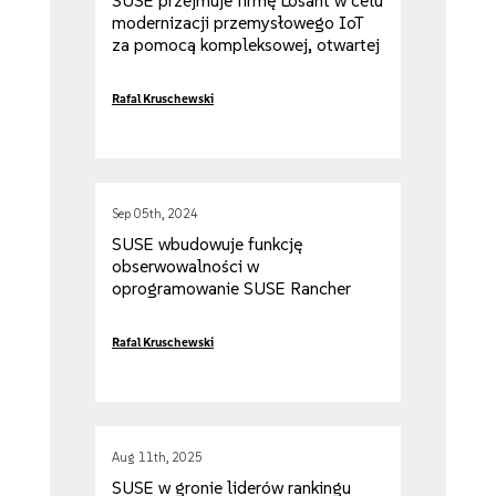
SUSE przejmuje firmę Losant w celu
modernizacji przemysłowego IoT
za pomocą kompleksowej, otwartej
platformy automatyzacji procesów
na brzegu sieci
Rafal Kruschewski
Sep 05th, 2024
SUSE wbudowuje funkcję
obserwowalności w
oprogramowanie SUSE Rancher
Prime
Rafal Kruschewski
Aug 11th, 2025
SUSE w gronie liderów rankingu