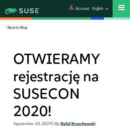
person
Account
English
<
Back to Blog
OTWIERAMY
rejestrację na
SUSECON
2020!
September 10, 2019
|
By:
Rafal Kruschewski