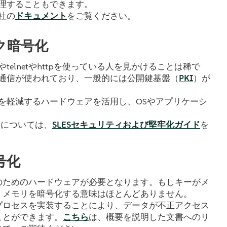
理することもできます。
社の
ドキュメント
をご覧ください。
ク暗号化
elnetやhttpを使っている人を見かけることは稀で
通信が使われており、一般的には公開鍵基盤（
PKI
）が
を軽減するハードウェアを活用し、OSやアプリケーシ
報については、
SLESセキュリティおよび堅牢化ガイド
を
号化
のためのハードウェアが必要となります。もしキーがメ
、メモリを暗号化する意味はほとんどありません。
プロセスを実装することにより、データが不正アクセス
ことができます。
こちら
は、概要を説明した文書へのリ