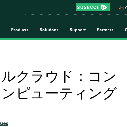
pan_tool_alt
C
Products
Solutions
Support
Partners
ャルクラウド：コン
コンピューティング
ques