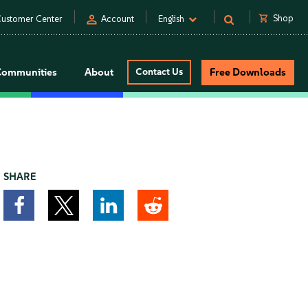
person
shopping_cart
Shop
ustomer Center
Account
English
Communities
About
Contact Us
Free Downloads
SHARE