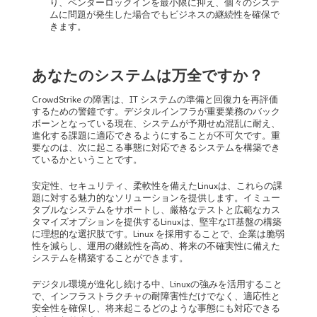
り、ベンダーロックインを最小限に抑え、個々のシステ
ムに問題が発生した場合でもビジネスの継続性を確保で
きます。
あなたのシステムは万全ですか？
CrowdStrike の障害は、IT システムの準備と回復力を再評価
するための警鐘です。デジタルインフラが重要業務のバック
ボーンとなっている現在、システムが予期せぬ混乱に耐え、
進化する課題に適応できるようにすることが不可欠です。重
要なのは、次に起こる事態に対応できるシステムを構築でき
ているかということです。
安定性、セキュリティ、柔軟性を備えたLinuxは、これらの課
題に対する魅力的なソリューションを提供します。イミュー
タブルなシステムをサポートし、厳格なテストと広範なカス
タマイズオプションを提供するLinuxは、堅牢なIT基盤の構築
に理想的な選択肢です。Linux を採用することで、企業は脆弱
性を減らし、運用の継続性を高め、将来の不確実性に備えた
システムを構築することができます。
デジタル環境が進化し続ける中、Linuxの強みを活用すること
で、インフラストラクチャの耐障害性だけでなく、適応性と
安全性を確保し、将来起こるどのような事態にも対応できる