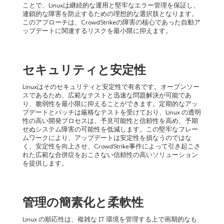
ことで、Linuxは継続的な運用と堅牢なエラー管理を保証し、
連鎖的な障害を防止するための理想的な選択肢となります。
このアプローチは、CrowdStrikeの障害の核心であった自動ア
ップデートに関連するリスクを最小限に抑えます。
セキュリティと安定性
Linuxはそのセキュリティと安定性で有名です。オープンソー
スであるため、広範なテストと迅速な問題解決が可能であ
り、脆弱性を最小限に抑えることができます。定期的なアッ
プデートとパッチは厳格なテストを受けており、Linux の透明
性の高い開発プロセスは、予見可能性と信頼性を高め、予期
せぬシステム障害の可能性を低減します。この堅牢なフレー
ムワークにより、アップデートは安定性を損なうのではな
く、安定性を向上させ、CrowdStrike事件によって引き起こさ
れた広範な合併症をおこさない信頼性の高いソリューション
を提供します。
管理の簡素化と柔軟性
Linux の順応性は、複雑な IT 環境を管理する上で画期的なも