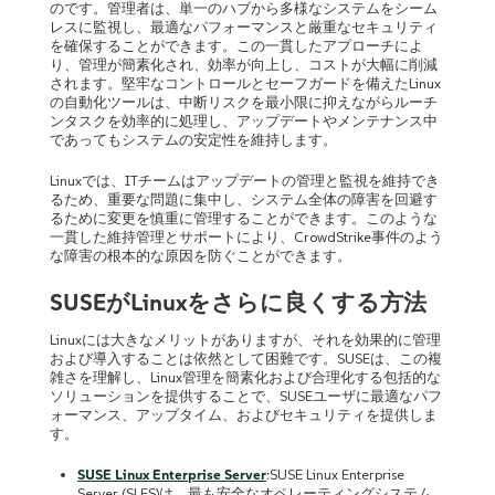
のです。管理者は、単一のハブから多様なシステムをシーム
レスに監視し、最適なパフォーマンスと厳重なセキュリティ
を確保することができます。この一貫したアプローチによ
り、管理が簡素化され、効率が向上し、コストが大幅に削減
されます。堅牢なコントロールとセーフガードを備えたLinux
の自動化ツールは、中断リスクを最小限に抑えながらルーチ
ンタスクを効率的に処理し、アップデートやメンテナンス中
であってもシステムの安定性を維持します。
Linuxでは、ITチームはアップデートの管理と監視を維持でき
るため、重要な問題に集中し、システム全体の障害を回避す
るために変更を慎重に管理することができます。このような
一貫した維持管理とサポートにより、CrowdStrike事件のよう
な障害の根本的な原因を防ぐことができます。
SUSE
が
Linux
をさらに良くする方法
Linuxには大きなメリットがありますが、それを効果的に管理
および導入することは依然として困難です。SUSEは、この複
雑さを理解し、Linux管理を簡素化および合理化する包括的な
ソリューションを提供することで、SUSEユーザに最適なパフ
ォーマンス、アップタイム、およびセキュリティを提供しま
す。
SUSE Linux Enterprise Server
:SUSE Linux Enterprise
Server (SLES)は、最も安全なオペレーティングシステム