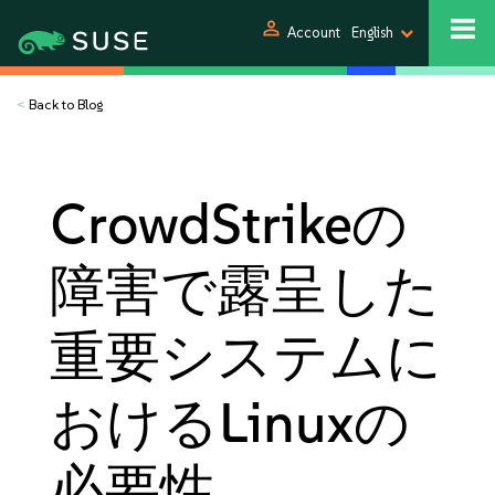
person
Account
English
<
Back to Blog
CrowdStrikeの
障害で露呈した
重要システムに
おけるLinuxの
必要性