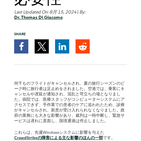
Last Updated On: 8月 15, 2024
|
By:
Dr. Thomas Di Giacomo
SHARE
何千ものフライトがキャンセルされ、夏の旅行シーズンのピ
ーク時に旅行者は足止めをされました。空港では、乗客にキ
ャンセルや遅延が通知され、混乱と苛立ちの場となりまし
た。病院では、医療スタッフがコンピューターシステムにア
クセスできず、手作業での患者のケアに追われたため、診療
がキャンセルされ、新患が受け入れられなくなりました。政
府の業務にも大きな影響があり、裁判は一時中断し、緊急サ
ービスは遅れに直面し、国境通過は停止しました。
これらは、先週Windowsシステムに影響を与えた
CrowdStrikeの障害による主な影響のほんの一部
です。