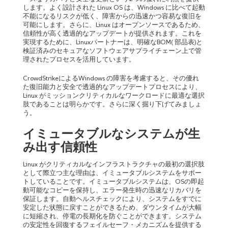
します。よく設計された Linux OS は、Windows に比べて起動
不能になるリスクが低く、障害からの迅速かつ容易な復旧を
可能にします。さらに、Linux はオープンソースであるため、
信頼性が高く透過的なアップデートが提供されます。これを
実現するために、Linuxパートナーは、明確なBOM( 部品表)と
検証済みのセキュアなソフトウェアサプライチェーン上で管
理されたプロセスを活用しています。
CrowdStrikeによるWindows の障害を考慮すると、その優れ
た復旧能力と安全で透過的なアップデートプロセスにより、
Linux がミッションクリティカルなワークロードに最適な選択
肢であることは明らかです。さらに深く掘り下げてみましょ
う。
イミュータブルな
システム
が生
み出す信頼性
Linux がクリティカルなインフラストラクチャの最初の選択肢
として際立つ主な理由は、イミュータブルシステムをサポー
トしていることです。イミュータブルシステムは、OSの即起
動可能なコピーを保持し、エラー発生時の迅速なリカバリを
保証します。自動ヘルスチェックにより、システムをすでに
安定した状態に戻すことができるため、ダウンタイムが大幅
に短縮され、停電の長期化を防ぐことができます。システム
の安定性を回復するフェイルセーフ・メカニズムを提供する