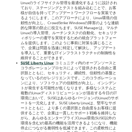
Linuxのライフサイクル管理を最適化するように設計され
ており、ステージングとテストを組み込むことで、お客
様が自信を持ってアップデートワークフローを実装でき
るようにします。このアプローチにより、Linux環境の信
頼性が向上し、CrowdStrike Windowsの障害のような連鎖
的な障害の防止に役立ちます。SUSE Managerは、マルチ
Linuxの導入管理、ルーチンタスクの自動化、セキュリテ
ィポリシーの遵守を実現するための統合プラットフォー
ムを提供します。このように事前に対策を講じること
で、企業は問題を迅速に特定して解決し、アップデート
を導入して、重要なITインフラストラクチャの制御性を
維持することができます。
SUSE Liberty Linux
: コミュニティ内のオープンソースと
コラボレーションプロセスによって提供される自由と選
択肢とともに、セキュリティ、継続性、信頼性の基盤と
なっているのがレジリエンスです。このコラボレーショ
ンにより、ソフトウェアの信頼性が向上し、インシデン
トが発生する可能性が低くなります。多様なシステムと
複数のLinuxディストリビューションが混在する今日のIT
環境において、SUSEはあらゆるバージョンのLinuxのサポ
ートを一元化します。SUSE Liberty Linuxは、堅牢なサポ
ートとともに、より多くの選択肢と自由度をお客様に提
供することで、企業は一貫したサポート戦略を維持しな
がら、あらゆるエンタープライズLinux環境(SUSE以外の
環境を含む)の最高の機能を活用できるようになり、機能
停止につながる脆弱性を低減できます。この柔軟性によ