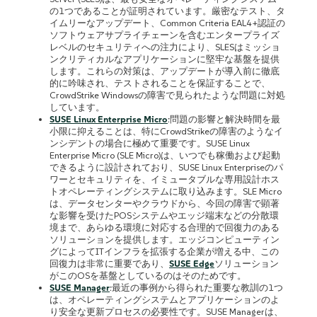
の1つであることが証明されています。厳密なテスト、タ
イムリーなアップデート、Common Criteria EAL4+認証の
ソフトウェアサプライチェーンを含むエンタープライズ
レベルのセキュリティへの注力により、SLESはミッショ
ンクリティカルなアプリケーションに堅牢な基盤を提供
します。これらの対策は、アップデートが導入前に徹底
的に吟味され、テストされることを保証することで、
CrowdStrike Windowsの障害で見られたような問題に対処
しています。
SUSE Linux Enterprise Micro
:問題の影響と解決時間を最
小限に抑えることは、特にCrowdStrikeの障害のようなイ
ンシデントの場合に極めて重要です。SUSE Linux
Enterprise Micro (SLE Micro)は、いつでも稼働および起動
できるように設計されており、SUSE Linux Enterpriseのパ
ワーとセキュリティを、イミュータブルな専用設計ホス
トオペレーティングシステムに取り込みます。SLE Micro
は、データセンターやクラウドから、今回の障害で顕著
な影響を受けたPOSシステムやエッジ端末などの分散環
境まで、あらゆる環境に対応する合理的で回復力のある
ソリューションを提供します。エッジコンピューティン
グによってITインフラを拡張する企業が増える中、この
回復力は非常に重要であり、
SUSE Edge
ソリューション
がこのOSを基盤としているのはそのためです。
SUSE Manager
:最近の事例から得られた重要な教訓の1つ
は、オペレーティングシステムとアプリケーションのよ
り安全な更新プロセスの必要性です。SUSE Managerは、