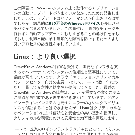
この障害は、Windowsシステム上で動作するアプリケーショ
ンの自動アップデートがうまくいかなかったために発生しま
した。このアップデートはパフォーマンスを向上させるはず
でしたが、結果的に
850万台のWindowsデバイス
を停止させ
るバグが含まれていました。この事件は、適切なチェックを
行わずに自動アップデートに頼りすぎることの危険性を示し
ており、制御不能に陥る連鎖的な障害を防止するためのより
良いプロセスの必要性を示しています。
Linux
：
より良い選択
CrowdStrike Windowsの障害を受けて、重要なインフラを支
えるオペレーティングシステムの信頼性と堅牢性について、
議論が高まっています。クラウドやミッションクリティカル
なデータセンター向けの主要OSとして、Linuxは数十年にわ
たり一貫して安定性と効率性を提供してきました。最近の
CrowdStrike Windows の障害は、Linux が重要な企業システム
に最適な選択肢である理由を浮き彫りにしています。どのオ
ペレーティングシステムも完全にエラーのないエクスペリエ
ンスを保証することはできませんが、Linux はクリティカルな
オペレーションにより信頼性と安全性の高い基盤を提供し、
クリティカルな環境における安定性と効率性を実現します。
Linuxは、企業のITインフラストラクチャにとって、よりスム
ーズなリカバリと安全な更新という2つの優れた利点を提供