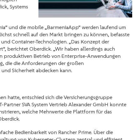
ick, Systems
enia“ und die mobile „BarmeniaApp“ werden laufend um
lichst schnell auf den Markt bringen zu können, befasste
 und Container-Technologien. „Das Konzept der
t“, berichtet Oberdick. „Wir haben allerdings auch
den produktiven Betrieb von Enterprise-Anwendungen
ng, die die Anforderungen der großen
t und Sicherheit abdecken kann.
n hatte, entschied sich die Versicherungsgruppe
r IT-Partner SVA System Vertrieb Alexander GmbH konnte
trieren, welche Mehrwerte die Plattform für das
Oberdick.
infache Bedienbarkeit von Rancher Prime. Über die
rwaltung von Kubernetes-Clustern zentral und effizient