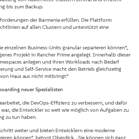
ing bis zum Backup.
forderungen der Barmenia erfüllen. Die Plattform
chtlinien auf allen Clustern und unterstützt eine
ie einzelnen Business-Units granular separieren können“,
igenes Projekt in Rancher Prime angelegt. Innerhalb dieser
Namespaces anlegen und ihren Workloads nach Bedarf
rung und Self-Service macht den Betrieb gleichzeitig
 von Haus aus nicht mitbringt.“
boarding neuer Spezialisten
arbeitet, die DevOps-Effizienz zu verbessern, und dafür
 war, die Entwickler so weit wie möglich von Aufgaben zu
ng zu tun haben.
chritt weiter und bieten Entwicklern eine moderne
umieren können“, betont Oberdick. „Sie können sich ganz