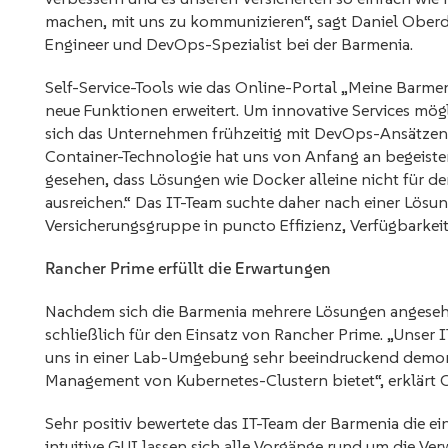
machen, mit uns zu kommunizieren“, sagt Daniel Oberd
Engineer und DevOps-Spezialist bei der Barmenia.
Self-Service-Tools wie das Online-Portal „Meine Barm
neue Funktionen erweitert. Um innovative Services mög
sich das Unternehmen frühzeitig mit DevOps-Ansätzen
Container-Technologie hat uns von Anfang an begeister
gesehen, dass Lösungen wie Docker alleine nicht für 
ausreichen.“ Das IT-Team suchte daher nach einer Lösu
Versicherungsgruppe in puncto Effizienz, Verfügbarkei
Rancher Prime erfüllt die Erwartungen
Nachdem sich die Barmenia mehrere Lösungen angesehe
schließlich für den Einsatz von Rancher Prime. „Unse
uns in einer Lab-Umgebung sehr beeindruckend demons
Management von Kubernetes-Clustern bietet“, erklärt 
Sehr positiv bewertete das IT-Team der Barmenia die e
intuitive GUI lassen sich alle Vorgänge rund um die Ve