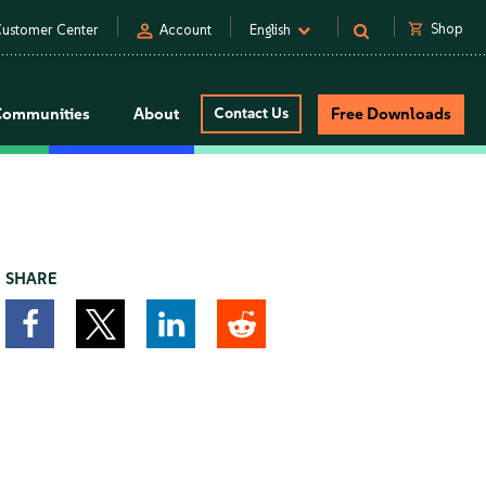
person
shopping_cart
Shop
ustomer Center
Account
English
Communities
About
Contact Us
Free Downloads
SHARE