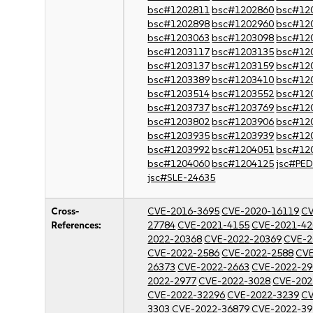
bsc#1202811
bsc#1202860
bsc#12
bsc#1202898
bsc#1202960
bsc#12
bsc#1203063
bsc#1203098
bsc#12
bsc#1203117
bsc#1203135
bsc#12
bsc#1203137
bsc#1203159
bsc#12
bsc#1203389
bsc#1203410
bsc#12
bsc#1203514
bsc#1203552
bsc#12
bsc#1203737
bsc#1203769
bsc#12
bsc#1203802
bsc#1203906
bsc#12
bsc#1203935
bsc#1203939
bsc#12
bsc#1203992
bsc#1204051
bsc#12
bsc#1204060
bsc#1204125
jsc#PE
jsc#SLE-24635
Cross-
CVE-2016-3695
CVE-2020-16119
CV
References:
27784
CVE-2021-4155
CVE-2021-42
2022-20368
CVE-2022-20369
CVE-2
CVE-2022-2586
CVE-2022-2588
CVE
26373
CVE-2022-2663
CVE-2022-29
2022-2977
CVE-2022-3028
CVE-202
CVE-2022-32296
CVE-2022-3239
CV
3303
CVE-2022-36879
CVE-2022-39