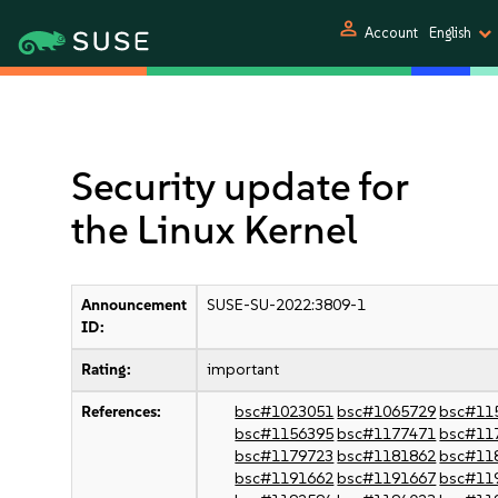
person
Account
English
Security update for
the Linux Kernel
Announcement
SUSE-SU-2022:3809-1
ID:
Rating:
important
References:
bsc#1023051
bsc#1065729
bsc#11
bsc#1156395
bsc#1177471
bsc#11
bsc#1179723
bsc#1181862
bsc#11
bsc#1191662
bsc#1191667
bsc#11