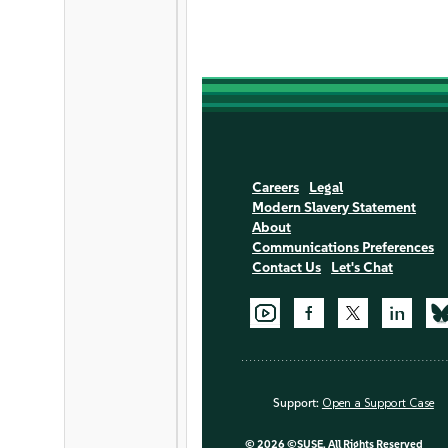
Careers
Legal
Modern Slavery Statement
About
Communications Preferences
Contact Us
Let's Chat
Support:
Open a Support Case
©
2026 ©SUSE, All Rights Reserved