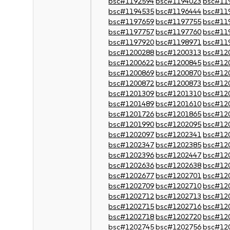
bsc#1192594
bsc#1194023
bsc#11
bsc#1194535
bsc#1196444
bsc#11
bsc#1197659
bsc#1197755
bsc#11
bsc#1197757
bsc#1197760
bsc#11
bsc#1197920
bsc#1198971
bsc#11
bsc#1200288
bsc#1200313
bsc#12
bsc#1200622
bsc#1200845
bsc#12
bsc#1200869
bsc#1200870
bsc#12
bsc#1200872
bsc#1200873
bsc#12
bsc#1201309
bsc#1201310
bsc#12
bsc#1201489
bsc#1201610
bsc#12
bsc#1201726
bsc#1201865
bsc#12
bsc#1201990
bsc#1202095
bsc#12
bsc#1202097
bsc#1202341
bsc#12
bsc#1202347
bsc#1202385
bsc#12
bsc#1202396
bsc#1202447
bsc#12
bsc#1202636
bsc#1202638
bsc#12
bsc#1202677
bsc#1202701
bsc#12
bsc#1202709
bsc#1202710
bsc#12
bsc#1202712
bsc#1202713
bsc#12
bsc#1202715
bsc#1202716
bsc#12
bsc#1202718
bsc#1202720
bsc#12
bsc#1202745
bsc#1202756
bsc#12