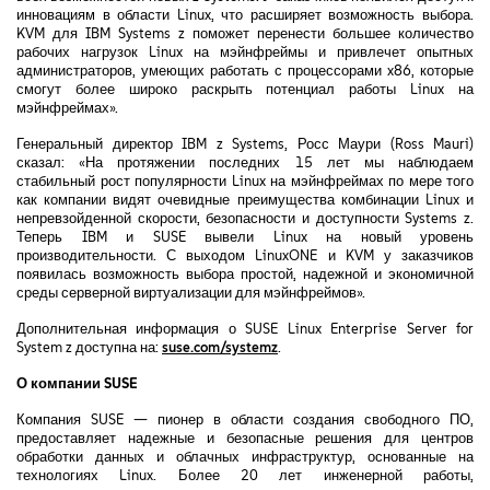
инновациям в области Linux, что расширяет возможность выбора.
KVM для IBM Systems z поможет перенести большее количество
рабочих нагрузок Linux на мэйнфреймы и привлечет опытных
администраторов, умеющих работать с процессорами x86, которые
смогут более широко раскрыть потенциал работы Linux на
мэйнфреймах».
Генеральный директор IBM z Systems, Росс Маури (Ross Mauri)
сказал: «На протяжении последних 15 лет мы наблюдаем
стабильный рост популярности Linux на мэйнфреймах по мере того
как компании видят очевидные преимущества комбинации Linux и
непревзойденной скорости, безопасности и доступности Systems z.
Теперь IBM и SUSE вывели Linux на новый уровень
производительности. С выходом LinuxONE и KVM у заказчиков
появилась возможность выбора простой, надежной и экономичной
среды серверной виртуализации для мэйнфреймов».
Дополнительная информация о SUSE Linux Enterprise Server for
System z доступна на:
suse.com/systemz
.
О компании SUSE
Компания SUSE — пионер в области создания свободного ПО,
предоставляет надежные и безопасные решения для центров
обработки данных и облачных инфраструктур, основанные на
технологиях Linux. Более 20 лет инженерной работы,