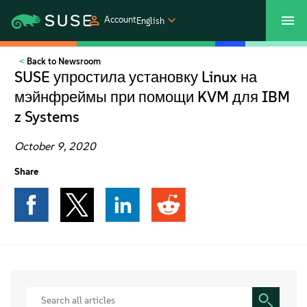
Account
English
Back to Newsroom
SUSECON 2027
Customer Center
Shop
SUSE упростила установку Linux на
мэйнфреймы при помощи KVM для IBM
Products
z Systems
Solutions
October 9, 2020
Share
Support
Partners
Communities