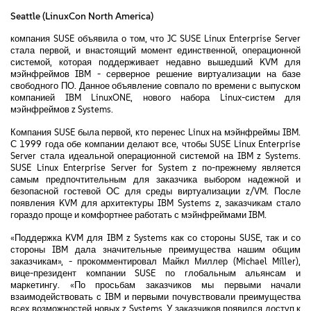
Seattle (LinuxCon North America)
компания SUSE объявила о том, что JC SUSE Linux Enterprise Server
стала первой, и внастоящий момент единственной, операционной
системой, которая поддерживает недавно вышедший KVM для
мэйнфреймов IBM - серверное решение виртуализации на базе
свободного ПО. Данное объявление совпало по времени с выпуском
компанией IBM LinuxONE, нового набора Linux-систем для
мэйнфреймов z Systems.
Компания SUSE была первой, кто перенес Linux на мэйнфреймы IBM.
С 1999 года обе компании делают все, чтобы SUSE Linux Enterprise
Server стала идеальной операционной системой на IBM z Systems.
SUSE Linux Enterprise Server for System z по-прежнему является
самым предпочтительным для заказчика выбором надежной и
безопасной гостевой ОС для среды виртуализации z/VM. После
появления KVM для архитектуры IBM Systems z, заказчикам стало
гораздо проще и комфортнее работать с мэйнфреймами IBM.
«Поддержка KVM для IBM z Systems как со стороны SUSE, так и со
стороны IBM дала значительные преимущества нашим общим
заказчикам», - прокомментировал Майкл Миллер (Michael Miller),
вице-президент компании SUSE по глобальным альянсам и
маркетингу. «По просьбам заказчиков мы первыми начали
взаимодействовать с IBM и первыми почувствовали преимущества
всех возможностей новых z Systems. У заказчиков появился доступ к