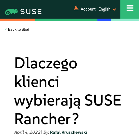
person
Account
English
<
Back to Blog
Dlaczego
klienci
wybierają SUSE
Rancher?
April 4, 2022
|
By:
Rafal Kruschewski