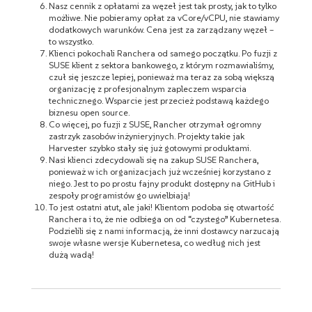
Nasz cennik z opłatami za węzeł jest tak prosty, jak to tylko
możliwe. Nie pobieramy opłat za vCore/vCPU, nie stawiamy
dodatkowych warunków. Cena jest za zarządzany węzeł –
to wszystko.
Klienci pokochali Ranchera od samego początku. Po fuzji z
SUSE klient z sektora bankowego, z którym rozmawialiśmy,
czuł się jeszcze lepiej, ponieważ ma teraz za sobą większą
organizację z profesjonalnym zapleczem wsparcia
technicznego. Wsparcie jest przecież podstawą każdego
biznesu open source.
Co więcej, po fuzji z SUSE, Rancher otrzymał ogromny
zastrzyk zasobów inżynieryjnych. Projekty takie jak
Harvester szybko stały się już gotowymi produktami.
Nasi klienci zdecydowali się na zakup SUSE Ranchera,
ponieważ w ich organizacjach już wcześniej korzystano z
niego. Jest to po prostu fajny produkt dostępny na GitHub i
zespoły programistów go uwielbiają!
To jest ostatni atut, ale jaki! Klientom podoba się otwartość
Ranchera i to, że nie odbiega on od “czystego” Kubernetesa.
Podzielili się z nami informacją, że inni dostawcy narzucają
swoje własne wersje Kubernetesa, co według nich jest
dużą wadą!