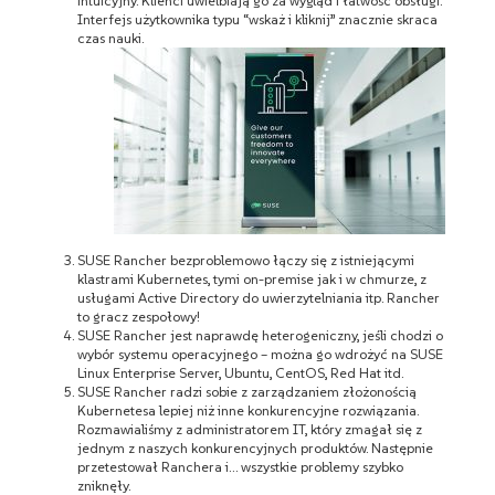
intuicyjny. Klienci uwielbiają go za wygląd i łatwość obsługi.
Interfejs użytkownika typu “wskaż i kliknij” znacznie skraca
czas nauki.
SUSE Rancher bezproblemowo łączy się z istniejącymi
klastrami Kubernetes, tymi on-premise jak i w chmurze, z
usługami Active Directory do uwierzytelniania itp. Rancher
to gracz zespołowy!
SUSE Rancher jest naprawdę heterogeniczny, jeśli chodzi o
wybór systemu operacyjnego – można go wdrożyć na SUSE
Linux Enterprise Server, Ubuntu, CentOS, Red Hat itd.
SUSE Rancher radzi sobie z zarządzaniem złożonością
Kubernetesa lepiej niż inne konkurencyjne rozwiązania.
Rozmawialiśmy z administratorem IT, który zmagał się z
jednym z naszych konkurencyjnych produktów. Następnie
przetestował Ranchera i… wszystkie problemy szybko
zniknęły.