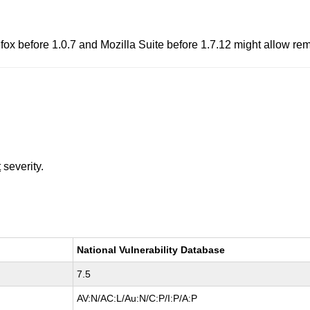
efox before 1.0.7 and Mozilla Suite before 1.7.12 might allow rem
t
severity.
National Vulnerability Database
7.5
AV:N/AC:L/Au:N/C:P/I:P/A:P