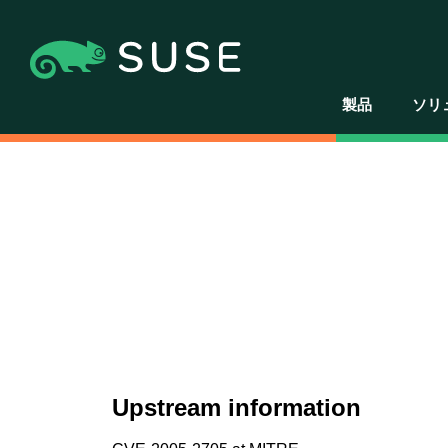
製品
ソリ
Upstream information