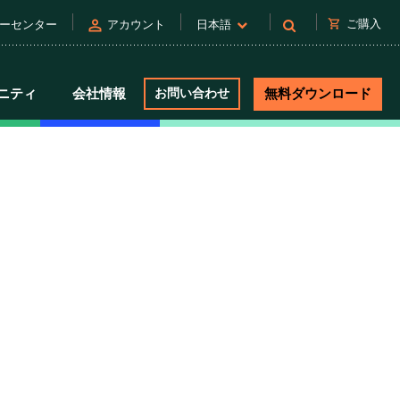
person
shopping_cart
ご購入
ーセンター
アカウント
日本語
ニティ
会社情報
お問い合わせ
無料ダウンロード