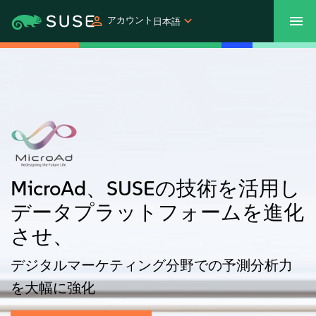
アカウント
日本語
SUSECON 2027
カスタマーセンター
ご購入
製品
ソリューション
MicroAd、SUSEの技術を活用し
サポートとサービス
データプラットフォームを進化
させ、
パートナー
デジタルマーケティング分野での予測分析力
コミュニティ
を大幅に強化