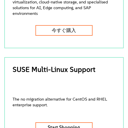
virtualization, cloud-native storage, and specialised
solutions for AI, Edge computing, and SAP
environments
今すぐ購入
SUSE Multi-Linux Support
The no migration alternative for CentOS and RHEL
enterprise support.
Start Shopping