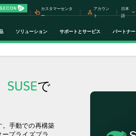
カスタマーセンタ
アカウン
日本
ー
ト
語
品
ソリューション
サポートとサービス
パートナー
。
SUSE
で
きます。手動での再構築
タープライズプラ