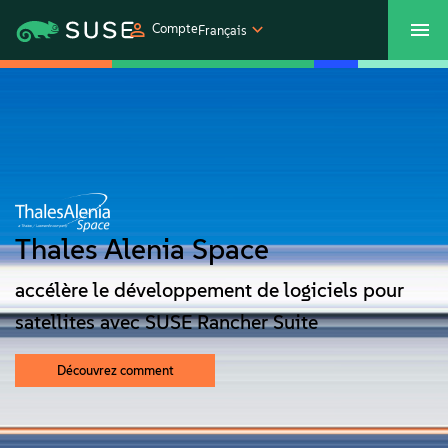
Compte
Français
SUSECON 2027
Customer Center
Boutique
Produits
Solutions
Thales Alenia Space
Support et services
accélère le développement de logiciels pour
satellites avec SUSE Rancher Suite
Partenaires
Découvrez comment
Communautés