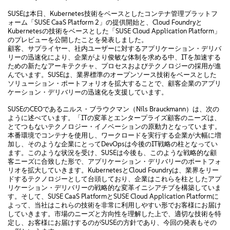
SUSEは本日、Kubernetes技術をベースとしたコンテナ管理プラットフ
ォーム「SUSE CaaS Platform 2」の提供開始と、Cloud Foundryと
Kubernetesの技術をベースとした「SUSE Cloud Application Platform」
のプレビューを公開したことを発表しました。
顧客、サプライヤー、社内ユーザーに対するアプリケーション・デリバ
リーの迅速化により、企業がより俊敏な体制を求める中、ITを加速する
ための新たなアーキテクチャ、プロセスおよびテクノロジーの採用が進
んでいます。SUSEは、業界標準のオープンソース技術をベースとした
ソリューション・ポートフォリオを拡大することで、顧客企業のアプリ
ケーション・デリバリーの迅速化を支援しています。
SUSEのCEOであるニルス・ブラウクマン（Nils Brauckmann）は、次の
ように述べています。「ITの変革とエンタープライズ顧客のニーズは、
とてつもないテクノロジー・イノベーションの原動力となっています。
本番環境でコンテナを使用し、ワークロードを実行する企業が大幅に増
加し、そのような企業にとってDevOpsは今後のIT戦略の柱となってい
ます。このような状況を受け、SUSEは今後も、このような戦略的な顧
客ニーズに合致した形で、アプリケーション・デリバリーのポートフォ
リオを拡大していきます。KubernetesとCloud Foundryは、業界をリー
ドするテクノロジーとして台頭しており、企業はこれらを柱としたアプ
リケーション・デリバリーの戦略的な変革イニシアチブを構築していま
す。そして、SUSE CaaS PlatformとSUSE Cloud Application Platformに
よって、当社はこれらの技術を非常に利用しやすい形でお客様にお届け
していきます。市場のニーズと方向性を理解した上で、適切な技術を特
定し、お客様にお届けするのがSUSEの方針であり、今回の発表もその