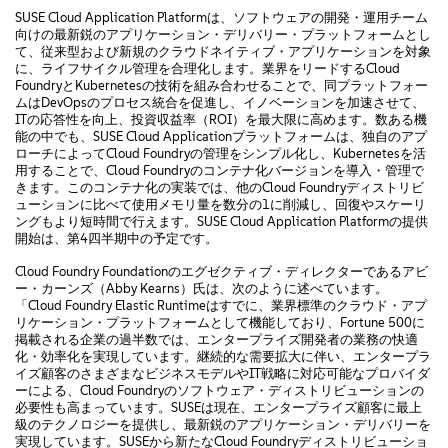
SUSE Cloud Application Platformは、ソフトウェアの開発・運用チーム
向けの最新鋭のアプリケーション・デリバリー・プラットフォームとし
て、従来型および新規のクラウドネイティブ・アプリケーションを対象
に、ライフサイクル管理を合理化します。業界をリードするCloud
FoundryとKubernetesの技術を組み合わせることで、同プラットフォー
ムはDevOpsのプロセス統合を促進し、イノベーションを加速させて、
ITの応答性を向上、投資収益率（ROI）を最大限に高めます。数ある機
能の中でも、SUSE Cloud Applicationプラットフォームは、独自のアプ
ローチによってCloud Foundryの管理をシンプル化し、Kubernetesを活
用することで、Cloud Foundryのコンテナ化バージョンを導入・管理で
きます。このコンテナ化の実装では、他のCloud Foundryディストリビ
ューションに比べて使用メモリ量を数分の1に削減し、回復やスケーリ
ングもより短時間で行えます。SUSE Cloud Application Platformの提供
開始は、第4四半期中の予定です。
Cloud Foundry Foundationのエグゼクティブ・ディレクターであるアビ
ー・カーンズ（Abby Kearns）氏は、次のように述べています。
「Cloud Foundry Elastic Runtimeはすでに、業界標準のクラウド・アプ
リケーション・プラットフォームとして機能しており、Fortune 500に
掲載される企業の過半数では、エンタープライズ開発者の業務の快適
化・効率化を実現しています。継続的な需要拡大に伴い、エンタープラ
イズ顧客のさまざまなビジネスモデルやIT戦略に対応可能なプロバイダ
ーによる、Cloud Foundryのソフトウェア・ディストリビューションの
必要性も高まっています。SUSEは現在、エンタープライズ顧客に最上
級のテクノロジーを提供し、最新鋭のアプリケーション・デリバリーを
実現しています。SUSEから新たなCloud Foundryディストリビューショ