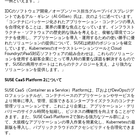
一例といえます。」
IDCのソフトウェア開発／オープンソース担当グループバイスプレジデ
ントであるアル・ギレン（Al Gillen）氏は、次のように述べています。
「コンテナにパッケージ化されたアプリケーション・コンテンツの導入
を合理化することは、業界の重要な焦点となっています。インフラスト
ラクチャ・ソフトウェアの歴史的な強みを考えると、俊敏な環境でコン
テナを使用し、アプリケーションを導入・運用するための使い勝手に優
れたソリューションの提供について、SUSEは絶好のポジションを確立
しています。KubernetesのオーケストレーションツールとCloud
FoundryのPaaS対応ソフトウェアの組み合わせは、これらのソリューシ
ョンを使用する顧客企業にとって導入時の重要な課題を解決するもので
す。SUSEの商用サポートはこれらのテクノロジーを支え、より強力な
ソリューションを提供します。」
SUSE CaaS Platform 2について
SUSE CaaS（Container as a Service）Platformは、ITおよびDevOpsのプ
ロフェッショナルが、コンテナベースのアプリケーションやサービスを
より簡単に導入、管理、拡張できるエンタープライズクラスのコンテナ
管理ソリューションです。これにより企業は、アプリケーション・デリ
バリーのサイクル時間を短縮し、ビジネスの機敏性を向上することがで
きます。また、SUSE CaaS Platform 2で加わる強力なツール群によっ
て、大規模なアプリケーションの導入作業を簡素化し、Kubernetesの最
新版を導入し、パブリッククラウドのアクセシビリティを合理化できま
す。