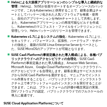
Helmによる大規模アプリケーションのシンプルな導入と継続的な
管理
：Helmは、SUSEが全面サポートするオープンソースのパッケ
ージです。これをKubernetesと併用することで、顧客企業はチャ
ートとしてパッケージ化された人気ソフトウェアを検索・使用
し、自社のアプリケーションをHelmチャートとして共有します。
また、Kubernetesアプリケーションの再現可能なビルドを作成
し、Kubernetesのマニフェスト・ファイルをインテリジェントに
管理しつつ、Helmパッケージのリリースを管理できます。
Kubernetes v1.7によるシステムの強化
：Kubernetes v1.7により、
セキュリティ、パフォーマンス、拡張性、ハードウェア・サポー
トの強化と、最新のSUSE Linux Enterprise Serverをベースとし
た、SUSE MicroOSのアップデートが可能となります。
SUSE CaaS Platformの事前定義された導入構成による、各種パブ
リッククラウドへのアクセシビリティの合理化
：SUSE CaaS
Platformの事前定義された導入構成は、Amazon Web Services、
Microsoft Azure、Google Cloud Platformのパブリッククラウドへ
のアクセシビリティを合理化します。顧客企業はサービスカタロ
グからSUSE CaaS Platformを選択すると、マニュアルでインスト
ール作業をすることなく、パブリッククラウド・インフラストラ
クチャ上で本プラットフォームのインスタンスを実行することが
できます。これは、プラットフォームの評価や概念実証の実装、
ISVソフトウェアの認定、パブリッククラウドでのフルスケールの
導入に最適です。
SUSE Cloud Application Platformについて