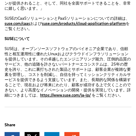
ンが提供されること、そして、同社を全面サポートできることを、非常
に嬉しく思います。」
SUSEのCaaSソリューションとPaaSソリューションについての詳細は、
suse.com/caas
および
suse.com/products/cloud-application-platform
を
ご覧ください。
SUSEについて
SUSEは、オープンソースソフトウェアのパイオニア企業であり、信頼
性と相互運用性に優れたLinuxおよびクラウドインフラソリューション
を提供しています。その卓越したエンジニアリング能力、圧倒的品質の
サービス、他の追随を許さないパートナーエコシステムは、25年の歴
史を誇り、これに裏打ちされた製品とサポートは、顧客企業が複雑な要
素を管理し、コストを削減し、自信を持ってミッションクリティカルサ
ービスを提供できるよう支援しています。また、長期的な関係を構築す
ることで、現在および将来にわたり、顧客が成功する上で欠くことので
きない、より高度なイノベーションの開発・提供を実現しています。詳
細につきましては、
https://www.suse.com/ja-jp/
をご覧ください。
Share