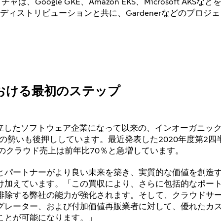
oogle GKE、Amazon EKS、Microsoft AKSなどを
ubernetesディストリビューションと共に、Gardenerなどのプ
における最初のステップ
完全に独立したソフトウェア企業になって以来の、インオーガニッ
の勢いも後押ししています。最近発表した2020年度第2四
のクラウド売上は前年比70％と急増しています。
とパートナーがより良い未来を築き、実質的な価値を創造
け加えています。「この買収により、さらに包括的なポー
排除する弊社の能力が強化されます。そして、クラウドサ
グレーター、および付加価値再販業者に対して、優れたカ
ことが可能になります。」