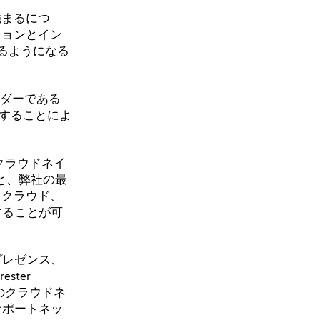
強まるにつ
ションとイン
るようになる
ーダーである
イすることによ
がクラウドネイ
と、弊社の最
らクラウド、
することが可
プレゼンス、
ter
のクラウドネ
サポートネッ