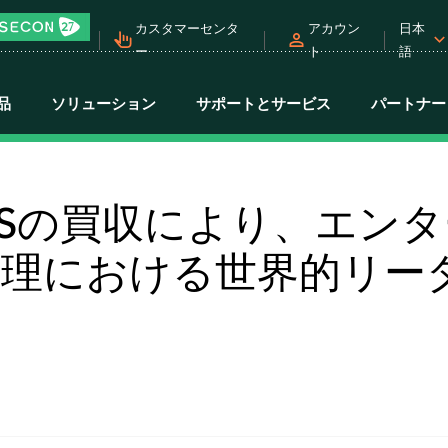
カスタマーセンタ
アカウン
日本
ー
ト
語
品
ソリューション
サポートとサービス
パートナー
 LABSの買収により、エン
ES管理における世界的リー