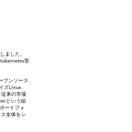
結しました。
rnetes管
オープンソース
Linux、
、従来の市場
erという組
スポートフォ
ネス全体をシ