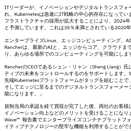
ITリーダーが、イノベーションやデジタルトランスフ
れ、Kubernetesは急速にIT戦略の中心的存在にな
フラストラクチャの採用が拡大することにより、2024
と予測しています。これは35％未満とされている2020
エンタープライズLinux、エッジコンピューティング、AIの
Rancherは、最新のAIと、エッジからコア、クラウ
り、あらゆる場所でのコンピューティングを可能にしま
RancherのCEOであるシェン・リャン（Sheng Lian
ティブの未来をコントロールするのをサポートします。S
先端Kubernetesプラットフォームがタッグを組むこ
そしてエッジに至るまでのデジタルトランスフォーメー
能になります。」
規制当局の承認を経て買収が完了した後、両社のお客様
イノベーション向上などのメリットを受けることになります。
Wave™ 報告書でエンタープライズコンテナプラットフォ
イティブテクノロジーの堅牢な機能を利用することができま