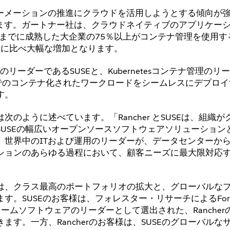
ォーメーションの推進にクラウドを活用しようとする傾向が
っています。ガートナー社は、クラウドネイティブのアプリケー
年までに成熟した大企業の75％以上がコンテナ管理を使用す
年に比べ大幅な増加となります。
リーダーであるSUSEと、Kubernetesコンテナ管理のリ
ドまでのコンテナ化されたワークロードをシームレスにデプロ
す。
g）氏は次のように述べています。「Rancher とSUSEは、組織
USEの幅広いオープンソースソフトウェアソリューション
とで、世界中のITおよび運用のリーダーが、データセンターか
ションのあらゆる過程において、顧客ニーズに最大限対応
は、クラス最高のポートフォリオの拡大と、グローバルな
SUSEのお客様は、フォレスター・リサーチによるForres
ームソフトウェアのリーダーとして選出された、Rancher
す。一方、Rancherのお客様は、SUSEのグローバルな