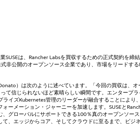
USEは、Rancher Labsを買収するための正式契約を締
式非公開のオープンソース企業であり、市場をリードするKube
 Di Donato）は次のように述べています。「今回の買収は、
って信じられないほど素晴らしい瞬間です。エンタープライズ
イズKubernetes管理のリーダーが融合することにより
ーメーション・ジャーニーを加速します。SUSEとRanch
、グローバルにサポートできる100％真のオープンソー
して、エッジからコア、そしてクラウドに至るまで、ビジ